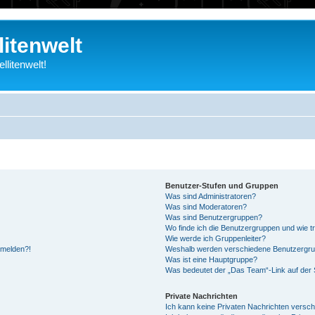
litenwelt
litenwelt!
Benutzer-Stufen und Gruppen
Was sind Administratoren?
Was sind Moderatoren?
Was sind Benutzergruppen?
Wo finde ich die Benutzergruppen und wie tr
Wie werde ich Gruppenleiter?
anmelden?!
Weshalb werden verschiedene Benutzergrupp
Was ist eine Hauptgruppe?
Was bedeutet der „Das Team“-Link auf der S
Private Nachrichten
Ich kann keine Privaten Nachrichten versch