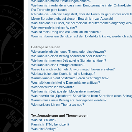
Wie kann ich meine Einstellungen ändern?
Wie kann ich verhindern, dass mein Benutzername in der Online-Liste 
Die Forenuhr geht falsch!
Ich habe die Zeitzone eingestellt, aber die Forenuhr geht immer noch f
Meine Sprache steht auf diesem Board nicht zur Auswahl!
Was sind das für Bilder, die bei meinem Benutzernamen angezeigt we
Wie verwende ich einen Avatar?
Was ist mein Rang und wie kann ich ihn ändern?
Wenn ich bei einem Benutzer auf den E-Mail-Link klicke, werde ich au
Beiträge schreiben
Wie erstelle ich ein neues Thema oder eine Antwort?
Wie kann ich einen Beitrag bearbeiten oder löschen?
Wie kann ich meinem Beitrag eine Signatur anfügen?
Wie kann ich eine Umfrage erstellen?
Wieso kann ich nicht mehr Antwortmöglichkeiten erstellen?
Wie bearbeite oder lösche ich eine Umfrage?
Warum kann ich auf bestimmte Foren nicht zugreifen?
Weshalb kann ich keine Dateianhänge anfügen?
Weshalb wurde ich verwarnt?
Wie kann ich Beiträge den Moderatoren melden?
Was bewirkt die „Speichern“-Schaltfläche beim Schreiben eines Beitra
Warum muss mein Beitrag erst freigegeben werden?
Wie markiere ich ein Thema als neu?
Textformatierung und Thementypen
Was ist BBCode?
Kann ich HTML benutzen?
Was sind Smileys?