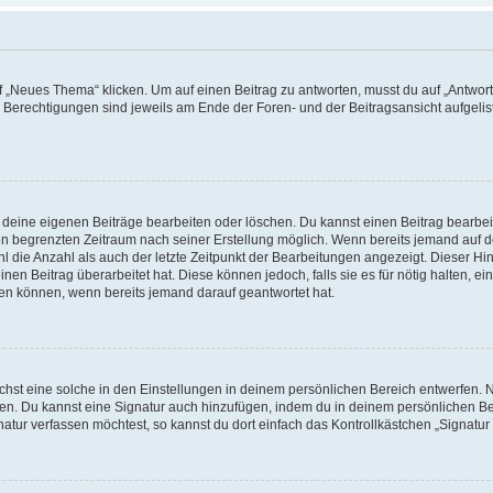
„Neues Thema“ klicken. Um auf einen Beitrag zu antworten, musst du auf „Antworte
e Berechtigungen sind jeweils am Ende der Foren- und der Beitragsansicht aufgeliste
r deine eigenen Beiträge bearbeiten oder löschen. Du kannst einen Beitrag bearbe
inen begrenzten Zeitraum nach seiner Erstellung möglich. Wenn bereits jemand auf de
 die Anzahl als auch der letzte Zeitpunkt der Bearbeitungen angezeigt. Dieser Hi
en Beitrag überarbeitet hat. Diese können jedoch, falls sie es für nötig halten, ei
hen können, wenn bereits jemand darauf geantwortet hat.
st eine solche in den Einstellungen in deinem persönlichen Bereich entwerfen. Na
eren. Du kannst eine Signatur auch hinzufügen, indem du in deinem persönlichen 
atur verfassen möchtest, so kannst du dort einfach das Kontrollkästchen „Signatu