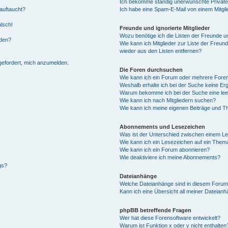
Ich bekomme ständig unerwünschte Private
auftaucht?
Ich habe eine Spam-E-Mail von einem Mitgli
alsch!
Freunde und ignorierte Mitglieder
Wozu benötige ich die Listen der Freunde un
rden?
Wie kann ich Mitglieder zur Liste der Freund
wieder aus den Listen entfernen?
fgefordert, mich anzumelden.
Die Foren durchsuchen
Wie kann ich ein Forum oder mehrere For
Weshalb erhalte ich bei der Suche keine Er
Warum bekomme ich bei der Suche eine lee
Wie kann ich nach Mitgliedern suchen?
Wie kann ich meine eigenen Beiträge und T
Abonnements und Lesezeichen
Was ist der Unterschied zwischen einem L
Wie kann ich ein Lesezeichen auf ein Them
Wie kann ich ein Forum abonnieren?
Wie deaktiviere ich meine Abonnements?
gs?
Dateianhänge
Welche Dateianhänge sind in diesem Forum
Kann ich eine Übersicht all meiner Dateian
phpBB betreffende Fragen
Wer hat diese Forensoftware entwickelt?
Warum ist Funktion x oder y nicht enthalten