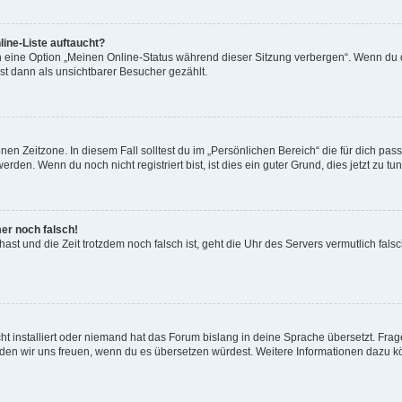
ine-Liste auftaucht?
n eine Option „Meinen Online-Status während dieser Sitzung verbergen“. Wenn du d
st dann als unsichtbarer Besucher gezählt.
en Zeitzone. In diesem Fall solltest du im „Persönlichen Bereich“ die für dich passe
den. Wenn du noch nicht registriert bist, ist dies ein guter Grund, dies jetzt zu tun
mer noch falsch!
t hast und die Zeit trotzdem noch falsch ist, geht die Uhr des Servers vermutlich fal
t installiert oder niemand hat das Forum bislang in deine Sprache übersetzt. Frag
, würden wir uns freuen, wenn du es übersetzen würdest. Weitere Informationen dazu