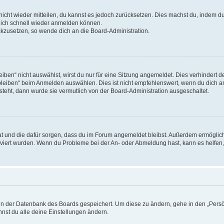
 nicht wieder mitteilen, du kannst es jedoch zurücksetzen. Dies machst du, indem 
 dich schnell wieder anmelden können.
ückzusetzen, so wende dich an die Board-Administration.
en“ nicht auswählst, wirst du nur für eine Sitzung angemeldet. Dies verhindert 
leiben“ beim Anmelden auswählen. Dies ist nicht empfehlenswert, wenn du dich an
 steht, dann wurde sie vermutlich von der Board-Administration ausgeschaltet.
 hat und die dafür sorgen, dass du im Forum angemeldet bleibst. Außerdem ermögli
tiviert wurden. Wenn du Probleme bei der An- oder Abmeldung hast, kann es helfen
n in der Datenbank des Boards gespeichert. Um diese zu ändern, gehe in den „Persö
nst du alle deine Einstellungen ändern.