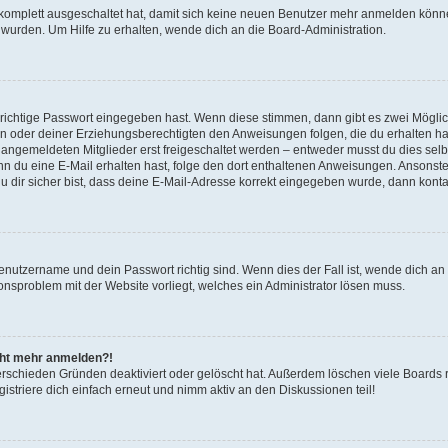
g komplett ausgeschaltet hat, damit sich keine neuen Benutzer mehr anmelden könn
 wurden. Um Hilfe zu erhalten, wende dich an die Board-Administration.
 richtige Passwort eingegeben hast. Wenn diese stimmen, dann gibt es zwei Mögl
tern oder deiner Erziehungsberechtigten den Anweisungen folgen, die du erhalten ha
u angemeldeten Mitglieder erst freigeschaltet werden – entweder musst du dies selbs
. Wenn du eine E-Mail erhalten hast, folge den dort enthaltenen Anweisungen. Ansons
 dir sicher bist, dass deine E-Mail-Adresse korrekt eingegeben wurde, dann kontak
Benutzername und dein Passwort richtig sind. Wenn dies der Fall ist, wende dich a
ionsproblem mit der Website vorliegt, welches ein Administrator lösen muss.
icht mehr anmelden?!
erschieden Gründen deaktiviert oder gelöscht hat. Außerdem löschen viele Boards r
triere dich einfach erneut und nimm aktiv an den Diskussionen teil!