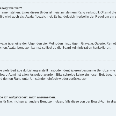
gezeigt werden?
amen stehen. Eines dieser Bilder ist meist mit deinem Rang verknüpft: Oft sind di
ld wird auch als „Avatar“ bezeichnet. Es handelt sich hierbei in der Regel um ein
 Avatar über eine der folgenden vier Methoden hinzufügen: Gravatar, Galerie, Rem
en Avatar benutzen kannst, solltest du die Board-Administration kontaktieren.
viele Beiträge du bislang erstellt hast oder identifizieren bestimmte Benutzer w
 Board-Administration festgelegt wurden. Bitte schreibe keine sinnlosen Beiträge
wird deinen Rang unter Umständen einfach wieder zurücksetzen.
rde ich aufgefordert, mich anzumelden.
ion für Nachrichten an andere Benutzer nutzen, falls diese von der Board-Administ