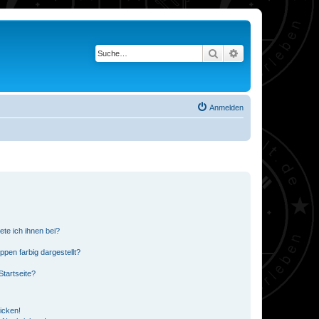
Suche
Erweiterte Suche
Anmelden
ete ich ihnen bei?
en farbig dargestellt?
tartseite?
icken!