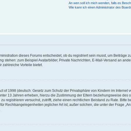
An wen soll ich mich wenden, falls es Besc
Wie kann ich einen Administrator des Board
istration dieses Forums entscheidet, ob du registriert sein musst, um Beiträge zu s
ung stehen: zum Beispiel Avatarbilder, Private Nachrichten, E-Mail-Versand an ander
 zahlreiche Vorteile bietet.
t of 1998 (deutsch: Gesetz zum Schutz der Privatsphäre von Kindern im Internet vo
unter 13 Jahren erheben, hierzu die Zustimmung der Eltern beziehungsweise des o
h zu registrieren versuchst, zutrifft, ziehe einen rechtlichen Beistand zu Rate. Bit
für Rechtsangelegenheiten jeglicher Art ist; außer solchen, die unter der Frage „
.