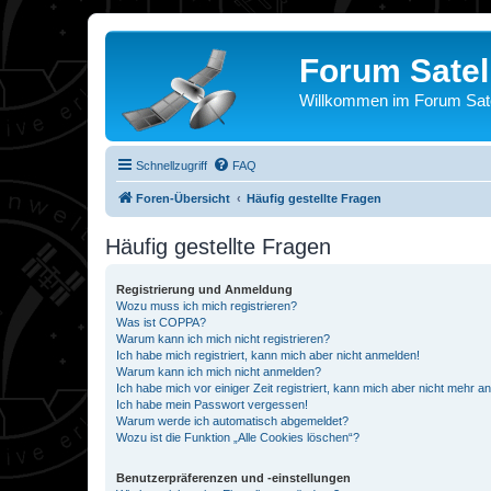
Forum Satel
Willkommen im Forum Satel
Schnellzugriff
FAQ
Foren-Übersicht
Häufig gestellte Fragen
Häufig gestellte Fragen
Registrierung und Anmeldung
Wozu muss ich mich registrieren?
Was ist COPPA?
Warum kann ich mich nicht registrieren?
Ich habe mich registriert, kann mich aber nicht anmelden!
Warum kann ich mich nicht anmelden?
Ich habe mich vor einiger Zeit registriert, kann mich aber nicht mehr 
Ich habe mein Passwort vergessen!
Warum werde ich automatisch abgemeldet?
Wozu ist die Funktion „Alle Cookies löschen“?
Benutzerpräferenzen und -einstellungen