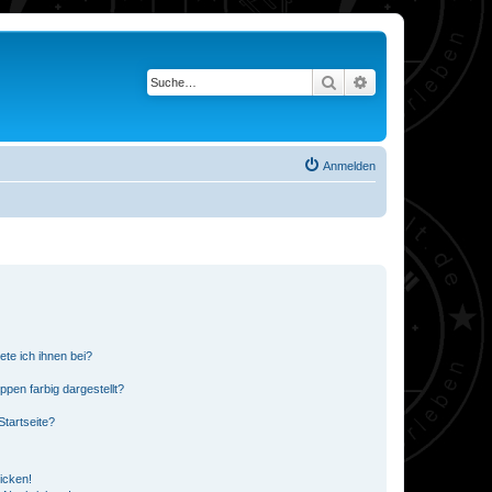
Suche
Erweiterte Suche
Anmelden
ete ich ihnen bei?
en farbig dargestellt?
tartseite?
icken!