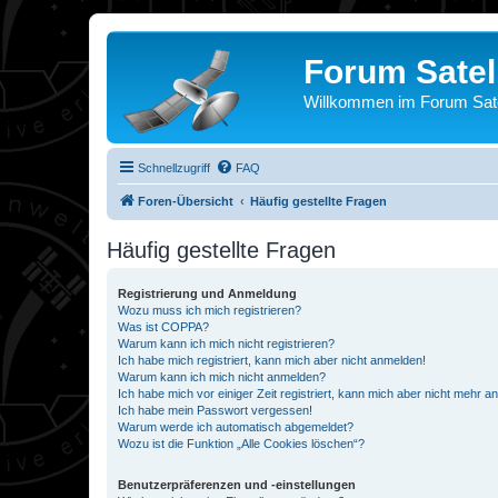
Forum Satel
Willkommen im Forum Satel
Schnellzugriff
FAQ
Foren-Übersicht
Häufig gestellte Fragen
Häufig gestellte Fragen
Registrierung und Anmeldung
Wozu muss ich mich registrieren?
Was ist COPPA?
Warum kann ich mich nicht registrieren?
Ich habe mich registriert, kann mich aber nicht anmelden!
Warum kann ich mich nicht anmelden?
Ich habe mich vor einiger Zeit registriert, kann mich aber nicht mehr 
Ich habe mein Passwort vergessen!
Warum werde ich automatisch abgemeldet?
Wozu ist die Funktion „Alle Cookies löschen“?
Benutzerpräferenzen und -einstellungen