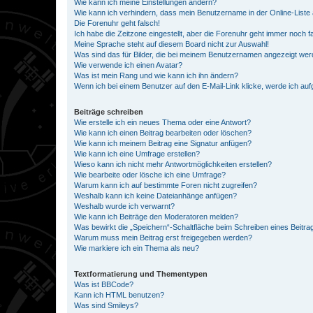
Wie kann ich meine Einstellungen ändern?
Wie kann ich verhindern, dass mein Benutzername in der Online-Liste 
Die Forenuhr geht falsch!
Ich habe die Zeitzone eingestellt, aber die Forenuhr geht immer noch f
Meine Sprache steht auf diesem Board nicht zur Auswahl!
Was sind das für Bilder, die bei meinem Benutzernamen angezeigt we
Wie verwende ich einen Avatar?
Was ist mein Rang und wie kann ich ihn ändern?
Wenn ich bei einem Benutzer auf den E-Mail-Link klicke, werde ich au
Beiträge schreiben
Wie erstelle ich ein neues Thema oder eine Antwort?
Wie kann ich einen Beitrag bearbeiten oder löschen?
Wie kann ich meinem Beitrag eine Signatur anfügen?
Wie kann ich eine Umfrage erstellen?
Wieso kann ich nicht mehr Antwortmöglichkeiten erstellen?
Wie bearbeite oder lösche ich eine Umfrage?
Warum kann ich auf bestimmte Foren nicht zugreifen?
Weshalb kann ich keine Dateianhänge anfügen?
Weshalb wurde ich verwarnt?
Wie kann ich Beiträge den Moderatoren melden?
Was bewirkt die „Speichern“-Schaltfläche beim Schreiben eines Beitra
Warum muss mein Beitrag erst freigegeben werden?
Wie markiere ich ein Thema als neu?
Textformatierung und Thementypen
Was ist BBCode?
Kann ich HTML benutzen?
Was sind Smileys?