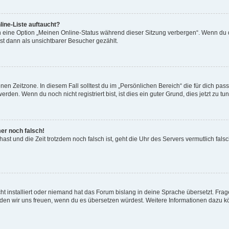
ine-Liste auftaucht?
n eine Option „Meinen Online-Status während dieser Sitzung verbergen“. Wenn du d
st dann als unsichtbarer Besucher gezählt.
en Zeitzone. In diesem Fall solltest du im „Persönlichen Bereich“ die für dich passe
den. Wenn du noch nicht registriert bist, ist dies ein guter Grund, dies jetzt zu tun
mer noch falsch!
t hast und die Zeit trotzdem noch falsch ist, geht die Uhr des Servers vermutlich fal
t installiert oder niemand hat das Forum bislang in deine Sprache übersetzt. Frag
, würden wir uns freuen, wenn du es übersetzen würdest. Weitere Informationen dazu