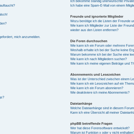
Ich bekomme ständig unerwünschte Private
auftaucht?
Ich habe eine Spam-E-Mail von einem Mitgli
alsch!
Freunde und ignorierte Mitglieder
Wozu benötige ich die Listen der Freunde un
rden?
Wie kann ich Mitglieder zur Liste der Freund
wieder aus den Listen entfernen?
fgefordert, mich anzumelden.
Die Foren durchsuchen
Wie kann ich ein Forum oder mehrere For
Weshalb erhalte ich bei der Suche keine Er
Warum bekomme ich bei der Suche eine lee
Wie kann ich nach Mitgliedern suchen?
Wie kann ich meine eigenen Beiträge und T
Abonnements und Lesezeichen
Was ist der Unterschied zwischen einem L
Wie kann ich ein Lesezeichen auf ein Them
Wie kann ich ein Forum abonnieren?
Wie deaktiviere ich meine Abonnements?
gs?
Dateianhänge
Welche Dateianhänge sind in diesem Forum
Kann ich eine Übersicht all meiner Dateian
phpBB betreffende Fragen
Wer hat diese Forensoftware entwickelt?
Warum ist Funktion x oder y nicht enthalten