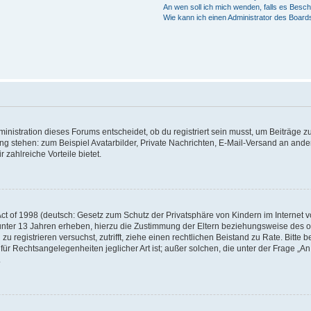
An wen soll ich mich wenden, falls es Besc
Wie kann ich einen Administrator des Board
istration dieses Forums entscheidet, ob du registriert sein musst, um Beiträge zu s
ung stehen: zum Beispiel Avatarbilder, Private Nachrichten, E-Mail-Versand an ander
 zahlreiche Vorteile bietet.
t of 1998 (deutsch: Gesetz zum Schutz der Privatsphäre von Kindern im Internet vo
unter 13 Jahren erheben, hierzu die Zustimmung der Eltern beziehungsweise des o
h zu registrieren versuchst, zutrifft, ziehe einen rechtlichen Beistand zu Rate. Bit
für Rechtsangelegenheiten jeglicher Art ist; außer solchen, die unter der Frage „
.