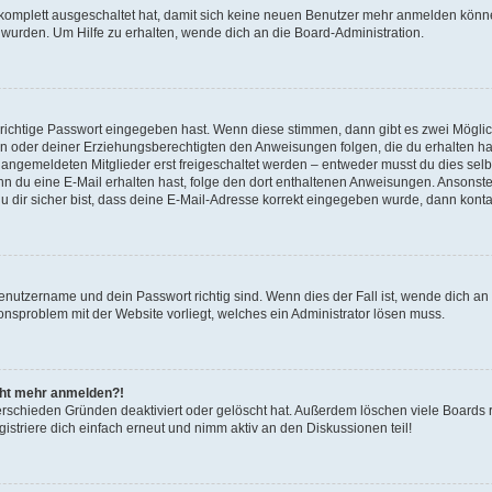
g komplett ausgeschaltet hat, damit sich keine neuen Benutzer mehr anmelden könn
 wurden. Um Hilfe zu erhalten, wende dich an die Board-Administration.
 richtige Passwort eingegeben hast. Wenn diese stimmen, dann gibt es zwei Mögl
tern oder deiner Erziehungsberechtigten den Anweisungen folgen, die du erhalten ha
u angemeldeten Mitglieder erst freigeschaltet werden – entweder musst du dies selbs
. Wenn du eine E-Mail erhalten hast, folge den dort enthaltenen Anweisungen. Ansons
 dir sicher bist, dass deine E-Mail-Adresse korrekt eingegeben wurde, dann kontak
Benutzername und dein Passwort richtig sind. Wenn dies der Fall ist, wende dich a
ionsproblem mit der Website vorliegt, welches ein Administrator lösen muss.
icht mehr anmelden?!
erschieden Gründen deaktiviert oder gelöscht hat. Außerdem löschen viele Boards r
triere dich einfach erneut und nimm aktiv an den Diskussionen teil!