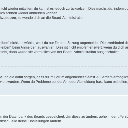
 nicht wieder mitteilen, du kannst es jedoch zurücksetzen. Dies machst du, indem 
 dich schnell wieder anmelden können.
ückzusetzen, so wende dich an die Board-Administration.
en“ nicht auswählst, wirst du nur für eine Sitzung angemeldet. Dies verhindert 
leiben“ beim Anmelden auswählen. Dies ist nicht empfehlenswert, wenn du dich an
 steht, dann wurde sie vermutlich von der Board-Administration ausgeschaltet.
 hat und die dafür sorgen, dass du im Forum angemeldet bleibst. Außerdem ermögli
tiviert wurden. Wenn du Probleme bei der An- oder Abmeldung hast, kann es helfen
n in der Datenbank des Boards gespeichert. Um diese zu ändern, gehe in den „Persö
nst du alle deine Einstellungen ändern.