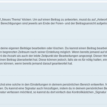
„Neues Thema“ klicken. Um auf einen Beitrag zu antworten, musst du auf „Antworte
e Berechtigungen sind jeweils am Ende der Foren- und der Beitragsansicht aufgeliste
r deine eigenen Beiträge bearbeiten oder löschen. Du kannst einen Beitrag bearbe
inen begrenzten Zeitraum nach seiner Erstellung möglich. Wenn bereits jemand auf de
 die Anzahl als auch der letzte Zeitpunkt der Bearbeitungen angezeigt. Dieser Hi
en Beitrag überarbeitet hat. Diese können jedoch, falls sie es für nötig halten, ei
hen können, wenn bereits jemand darauf geantwortet hat.
st eine solche in den Einstellungen in deinem persönlichen Bereich entwerfen. Na
eren. Du kannst eine Signatur auch hinzufügen, indem du in deinem persönlichen 
atur verfassen möchtest, so kannst du dort einfach das Kontrollkästchen „Signatu