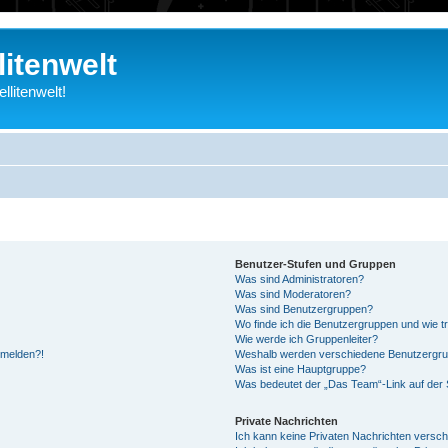
litenwelt
litenwelt!
Benutzer-Stufen und Gruppen
Was sind Administratoren?
Was sind Moderatoren?
Was sind Benutzergruppen?
Wo finde ich die Benutzergruppen und wie tr
Wie werde ich Gruppenleiter?
anmelden?!
Weshalb werden verschiedene Benutzergrupp
Was ist eine Hauptgruppe?
Was bedeutet der „Das Team“-Link auf der S
Private Nachrichten
Ich kann keine Privaten Nachrichten versch