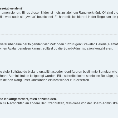
gezeigt werden?
amen stehen. Eines dieser Bilder ist meist mit deinem Rang verknüpft: Oft sind di
ld wird auch als „Avatar“ bezeichnet. Es handelt sich hierbei in der Regel um ein
 Avatar über eine der folgenden vier Methoden hinzufügen: Gravatar, Galerie, Rem
en Avatar benutzen kannst, solltest du die Board-Administration kontaktieren.
viele Beiträge du bislang erstellt hast oder identifizieren bestimmte Benutzer w
 Board-Administration festgelegt wurden. Bitte schreibe keine sinnlosen Beiträge
wird deinen Rang unter Umständen einfach wieder zurücksetzen.
rde ich aufgefordert, mich anzumelden.
ion für Nachrichten an andere Benutzer nutzen, falls diese von der Board-Administ