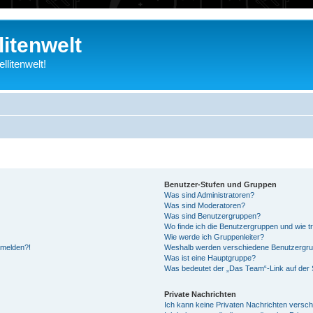
litenwelt
litenwelt!
Benutzer-Stufen und Gruppen
Was sind Administratoren?
Was sind Moderatoren?
Was sind Benutzergruppen?
Wo finde ich die Benutzergruppen und wie tr
Wie werde ich Gruppenleiter?
anmelden?!
Weshalb werden verschiedene Benutzergrupp
Was ist eine Hauptgruppe?
Was bedeutet der „Das Team“-Link auf der S
Private Nachrichten
Ich kann keine Privaten Nachrichten versch