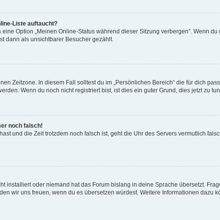
ine-Liste auftaucht?
n eine Option „Meinen Online-Status während dieser Sitzung verbergen“. Wenn du d
st dann als unsichtbarer Besucher gezählt.
en Zeitzone. In diesem Fall solltest du im „Persönlichen Bereich“ die für dich passe
den. Wenn du noch nicht registriert bist, ist dies ein guter Grund, dies jetzt zu tun
mer noch falsch!
t hast und die Zeit trotzdem noch falsch ist, geht die Uhr des Servers vermutlich fal
t installiert oder niemand hat das Forum bislang in deine Sprache übersetzt. Frag
, würden wir uns freuen, wenn du es übersetzen würdest. Weitere Informationen dazu