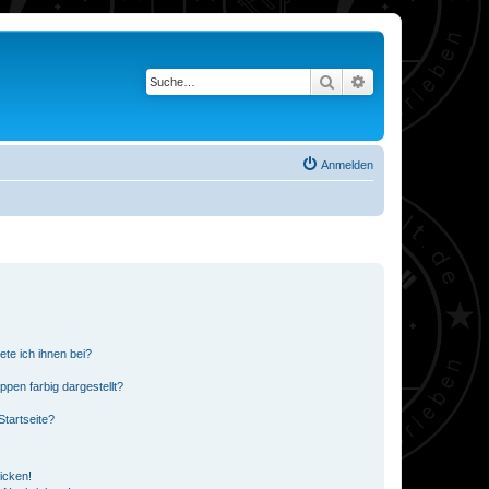
Suche
Erweiterte Suche
Anmelden
ete ich ihnen bei?
en farbig dargestellt?
tartseite?
icken!