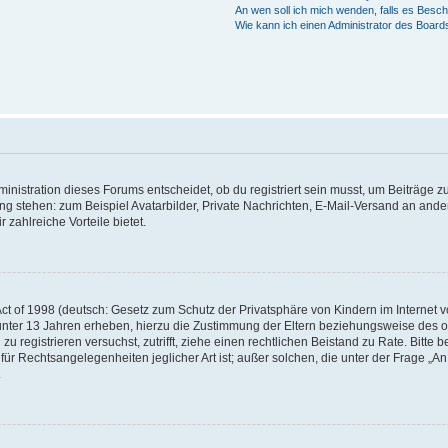
An wen soll ich mich wenden, falls es Besc
Wie kann ich einen Administrator des Board
istration dieses Forums entscheidet, ob du registriert sein musst, um Beiträge zu s
ung stehen: zum Beispiel Avatarbilder, Private Nachrichten, E-Mail-Versand an ander
 zahlreiche Vorteile bietet.
t of 1998 (deutsch: Gesetz zum Schutz der Privatsphäre von Kindern im Internet vo
unter 13 Jahren erheben, hierzu die Zustimmung der Eltern beziehungsweise des o
h zu registrieren versuchst, zutrifft, ziehe einen rechtlichen Beistand zu Rate. Bit
für Rechtsangelegenheiten jeglicher Art ist; außer solchen, die unter der Frage „
.