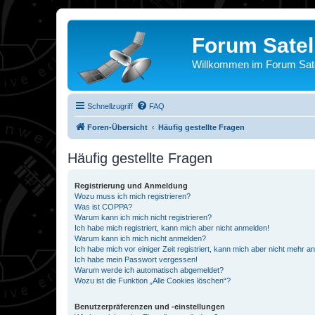
Forum Satel
Willkommen im Forum Satel
Schnellzugriff
FAQ
Foren-Übersicht
Häufig gestellte Fragen
Häufig gestellte Fragen
Registrierung und Anmeldung
Wozu muss ich mich registrieren?
Was ist COPPA?
Warum kann ich mich nicht registrieren?
Ich habe mich registriert, kann mich aber nicht anmelden!
Warum kann ich mich nicht anmelden?
Ich habe mich vor einiger Zeit registriert, kann mich aber nicht mehr 
Ich habe mein Passwort vergessen!
Warum werde ich automatisch abgemeldet?
Wozu ist die Funktion „Alle Cookies löschen“?
Benutzerpräferenzen und -einstellungen