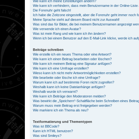
Wie kann ich meine Einstellungen ändern?
Wie kann ich verhindern, dass mein Benutzername in der Online-Liste 
Die Forenuhr geht falsch!
Ich habe die Zeitzone eingestellt, aber die Forenuhr geht immer noch f
Meine Sprache steht auf diesem Board nicht zur Auswahl!
Was sind das für Bilder, die bei meinem Benutzernamen angezeigt we
Wie verwende ich einen Avatar?
Was ist mein Rang und wie kann ich ihn ändern?
Wenn ich bei einem Benutzer auf den E-Mail-Link klicke, werde ich au
Beiträge schreiben
Wie erstelle ich ein neues Thema oder eine Antwort?
Wie kann ich einen Beitrag bearbeiten oder löschen?
Wie kann ich meinem Beitrag eine Signatur anfügen?
Wie kann ich eine Umfrage erstellen?
Wieso kann ich nicht mehr Antwortmöglichkeiten erstellen?
Wie bearbeite oder lösche ich eine Umfrage?
Warum kann ich auf bestimmte Foren nicht zugreifen?
Weshalb kann ich keine Dateianhänge anfügen?
Weshalb wurde ich verwarnt?
Wie kann ich Beiträge den Moderatoren melden?
Was bewirkt die „Speichern“-Schaltfläche beim Schreiben eines Beitra
Warum muss mein Beitrag erst freigegeben werden?
Wie markiere ich ein Thema als neu?
Textformatierung und Thementypen
Was ist BBCode?
Kann ich HTML benutzen?
Was sind Smileys?