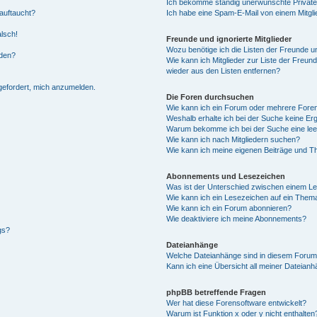
Ich bekomme ständig unerwünschte Private
auftaucht?
Ich habe eine Spam-E-Mail von einem Mitgli
alsch!
Freunde und ignorierte Mitglieder
Wozu benötige ich die Listen der Freunde un
rden?
Wie kann ich Mitglieder zur Liste der Freund
wieder aus den Listen entfernen?
fgefordert, mich anzumelden.
Die Foren durchsuchen
Wie kann ich ein Forum oder mehrere For
Weshalb erhalte ich bei der Suche keine Er
Warum bekomme ich bei der Suche eine lee
Wie kann ich nach Mitgliedern suchen?
Wie kann ich meine eigenen Beiträge und T
Abonnements und Lesezeichen
Was ist der Unterschied zwischen einem L
Wie kann ich ein Lesezeichen auf ein Them
Wie kann ich ein Forum abonnieren?
Wie deaktiviere ich meine Abonnements?
gs?
Dateianhänge
Welche Dateianhänge sind in diesem Forum
Kann ich eine Übersicht all meiner Dateian
phpBB betreffende Fragen
Wer hat diese Forensoftware entwickelt?
Warum ist Funktion x oder y nicht enthalten