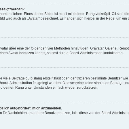
gezeigt werden?
amen stehen. Eines dieser Bilder ist meist mit deinem Rang verknüpft: Oft sind di
ld wird auch als „Avatar“ bezeichnet. Es handelt sich hierbei in der Regel um ein
 Avatar über eine der folgenden vier Methoden hinzufügen: Gravatar, Galerie, Rem
en Avatar benutzen kannst, solltest du die Board-Administration kontaktieren.
viele Beiträge du bislang erstellt hast oder identifizieren bestimmte Benutzer w
 Board-Administration festgelegt wurden. Bitte schreibe keine sinnlosen Beiträge
wird deinen Rang unter Umständen einfach wieder zurücksetzen.
rde ich aufgefordert, mich anzumelden.
ion für Nachrichten an andere Benutzer nutzen, falls diese von der Board-Administ