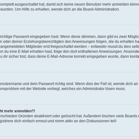
g komplett ausgeschaltet hat, damit sich keine neuen Benutzer mehr anmelden könn
 wurden. Um Hilfe zu erhalten, wende dich an die Board-Administration.
 richtige Passwort eingegeben hast. Wenn diese stimmen, dann gibt es zwei Mögl
tern oder deiner Erziehungsberechtigten den Anweisungen folgen, die du erhalten ha
u angemeldeten Mitglieder erst freigeschaltet werden – entweder musst du dies selbs
. Wenn du eine E-Mail erhalten hast, folge den dort enthaltenen Anweisungen. Ansons
 dir sicher bist, dass deine E-Mail-Adresse korrekt eingegeben wurde, dann kontak
Benutzername und dein Passwort richtig sind. Wenn dies der Fall ist, wende dich a
ionsproblem mit der Website vorliegt, welches ein Administrator lösen muss.
icht mehr anmelden?!
erschieden Gründen deaktiviert oder gelöscht hat. Außerdem löschen viele Boards r
triere dich einfach erneut und nimm aktiv an den Diskussionen teil!