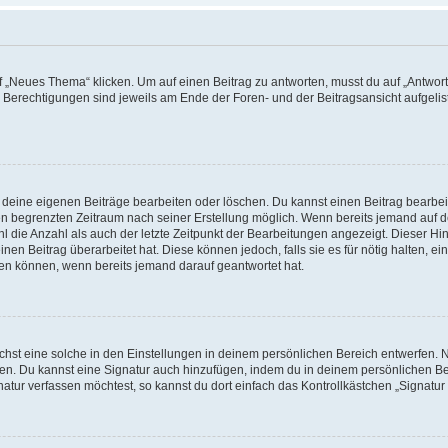
„Neues Thema“ klicken. Um auf einen Beitrag zu antworten, musst du auf „Antworte
e Berechtigungen sind jeweils am Ende der Foren- und der Beitragsansicht aufgeliste
r deine eigenen Beiträge bearbeiten oder löschen. Du kannst einen Beitrag bearbe
inen begrenzten Zeitraum nach seiner Erstellung möglich. Wenn bereits jemand auf de
 die Anzahl als auch der letzte Zeitpunkt der Bearbeitungen angezeigt. Dieser Hi
en Beitrag überarbeitet hat. Diese können jedoch, falls sie es für nötig halten, ei
hen können, wenn bereits jemand darauf geantwortet hat.
st eine solche in den Einstellungen in deinem persönlichen Bereich entwerfen. Na
eren. Du kannst eine Signatur auch hinzufügen, indem du in deinem persönlichen 
atur verfassen möchtest, so kannst du dort einfach das Kontrollkästchen „Signatu