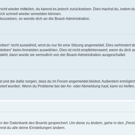
 nicht wieder mitteilen, du kannst es jedoch zurücksetzen. Dies machst du, indem 
 dich schnell wieder anmelden können.
ückzusetzen, so wende dich an die Board-Administration.
en“ nicht auswählst, wirst du nur für eine Sitzung angemeldet. Dies verhindert 
leiben“ beim Anmelden auswählen. Dies ist nicht empfehlenswert, wenn du dich an
 steht, dann wurde sie vermutlich von der Board-Administration ausgeschaltet.
 hat und die dafür sorgen, dass du im Forum angemeldet bleibst. Außerdem ermögli
tiviert wurden. Wenn du Probleme bei der An- oder Abmeldung hast, kann es helfen
n in der Datenbank des Boards gespeichert. Um diese zu ändern, gehe in den „Persö
nst du alle deine Einstellungen ändern.