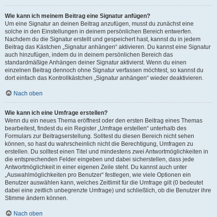
Wie kann ich meinem Beitrag eine Signatur anfügen?
Um eine Signatur an deinen Beitrag anzufügen, musst du zunächst eine
solche in den Einstellungen in deinem persönlichen Bereich entwerfen.
Nachdem du die Signatur erstellt und gespeichert hast, kannst du in jedem
Beitrag das Kästchen „Signatur anhängen“ aktivieren. Du kannst eine Signatur
auch hinzufügen, indem du in deinem persönlichen Bereich das
standardmäßige Anhängen deiner Signatur aktivierst. Wenn du einen
einzelnen Beitrag dennoch ohne Signatur verfassen möchtest, so kannst du
dort einfach das Kontrollkästchen „Signatur anhängen“ wieder deaktivieren.
Nach oben
Wie kann ich eine Umfrage erstellen?
Wenn du ein neues Thema eröffnest oder den ersten Beitrag eines Themas
bearbeitest, findest du ein Register „Umfrage erstellen“ unterhalb des
Formulars zur Beitragserstellung. Solltest du diesen Bereich nicht sehen
können, so hast du wahrscheinlich nicht die Berechtigung, Umfragen zu
erstellen. Du solltest einen Titel und mindestens zwei Antwortmöglichkeiten in
die entsprechenden Felder eingeben und dabei sicherstellen, dass jede
Antwortmöglichkeit in einer eigenen Zeile steht. Du kannst auch unter
„Auswahlmöglichkeiten pro Benutzer“ festlegen, wie viele Optionen ein
Benutzer auswählen kann, welches Zeitlimit für die Umfrage gilt (0 bedeutet
dabei eine zeitlich unbegrenzte Umfrage) und schließlich, ob die Benutzer ihre
Stimme ändern können.
Nach oben