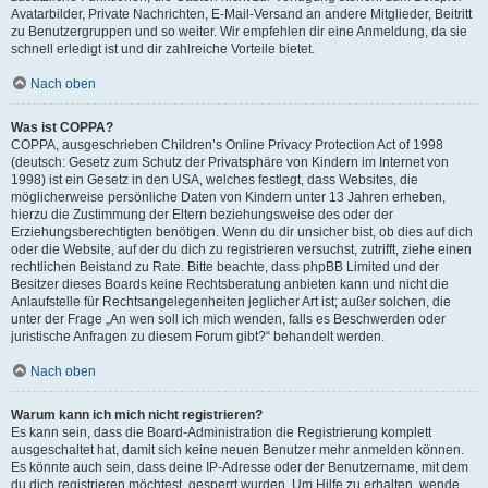
Avatarbilder, Private Nachrichten, E-Mail-Versand an andere Mitglieder, Beitritt
zu Benutzergruppen und so weiter. Wir empfehlen dir eine Anmeldung, da sie
schnell erledigt ist und dir zahlreiche Vorteile bietet.
Nach oben
Was ist COPPA?
COPPA, ausgeschrieben Children’s Online Privacy Protection Act of 1998
(deutsch: Gesetz zum Schutz der Privatsphäre von Kindern im Internet von
1998) ist ein Gesetz in den USA, welches festlegt, dass Websites, die
möglicherweise persönliche Daten von Kindern unter 13 Jahren erheben,
hierzu die Zustimmung der Eltern beziehungsweise des oder der
Erziehungsberechtigten benötigen. Wenn du dir unsicher bist, ob dies auf dich
oder die Website, auf der du dich zu registrieren versuchst, zutrifft, ziehe einen
rechtlichen Beistand zu Rate. Bitte beachte, dass phpBB Limited und der
Besitzer dieses Boards keine Rechtsberatung anbieten kann und nicht die
Anlaufstelle für Rechtsangelegenheiten jeglicher Art ist; außer solchen, die
unter der Frage „An wen soll ich mich wenden, falls es Beschwerden oder
juristische Anfragen zu diesem Forum gibt?“ behandelt werden.
Nach oben
Warum kann ich mich nicht registrieren?
Es kann sein, dass die Board-Administration die Registrierung komplett
ausgeschaltet hat, damit sich keine neuen Benutzer mehr anmelden können.
Es könnte auch sein, dass deine IP-Adresse oder der Benutzername, mit dem
du dich registrieren möchtest, gesperrt wurden. Um Hilfe zu erhalten, wende