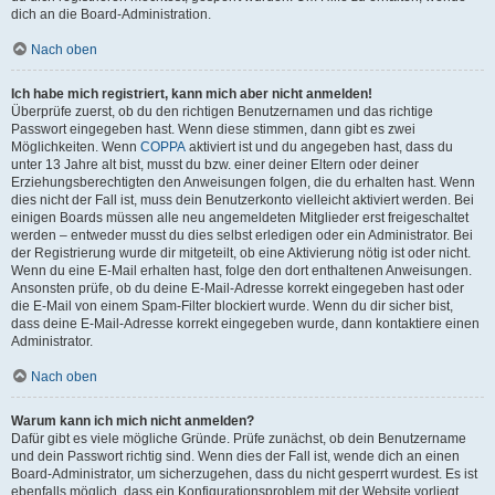
dich an die Board-Administration.
Nach oben
Ich habe mich registriert, kann mich aber nicht anmelden!
Überprüfe zuerst, ob du den richtigen Benutzernamen und das richtige
Passwort eingegeben hast. Wenn diese stimmen, dann gibt es zwei
Möglichkeiten. Wenn
COPPA
aktiviert ist und du angegeben hast, dass du
unter 13 Jahre alt bist, musst du bzw. einer deiner Eltern oder deiner
Erziehungsberechtigten den Anweisungen folgen, die du erhalten hast. Wenn
dies nicht der Fall ist, muss dein Benutzerkonto vielleicht aktiviert werden. Bei
einigen Boards müssen alle neu angemeldeten Mitglieder erst freigeschaltet
werden – entweder musst du dies selbst erledigen oder ein Administrator. Bei
der Registrierung wurde dir mitgeteilt, ob eine Aktivierung nötig ist oder nicht.
Wenn du eine E-Mail erhalten hast, folge den dort enthaltenen Anweisungen.
Ansonsten prüfe, ob du deine E-Mail-Adresse korrekt eingegeben hast oder
die E-Mail von einem Spam-Filter blockiert wurde. Wenn du dir sicher bist,
dass deine E-Mail-Adresse korrekt eingegeben wurde, dann kontaktiere einen
Administrator.
Nach oben
Warum kann ich mich nicht anmelden?
Dafür gibt es viele mögliche Gründe. Prüfe zunächst, ob dein Benutzername
und dein Passwort richtig sind. Wenn dies der Fall ist, wende dich an einen
Board-Administrator, um sicherzugehen, dass du nicht gesperrt wurdest. Es ist
ebenfalls möglich, dass ein Konfigurationsproblem mit der Website vorliegt,