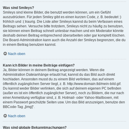
Was sind Smileys?
Smileys sind kleine Bilder, die benutzt werden können, um ein Gefühl
auszudrücken. Für jeden Smiley gibt es einen kurzen Code, z. B. bedeutet :)
fröhlich und :( traurig. Die Liste aller Smileys kannst du beim Verfassen eines
Beitrags sehen. Versuche bitte trotzdem, Smileys nicht zu häufig zu benutzen,
sie können einen Beitrag schnell unlesbar machen und ein Moderator könnte
deshalb deinen Beitrag entsprechend überarbeiten oder gar komplett löschen.
Die Board-Administration kann auch die Anzahl der Smileys begrenzen, die du
in einem Beitrag benutzen kannst.
Nach oben
Kann ich Bilder in meine Beiträge einfügen?
Ja, Bilder können in deinem Beitrag angezeigt werden. Wenn die
Administration Dateianhänge erlaubt hat, kannst du das Bild auch direkt
hochladen. Ansonsten musst du zu einem Bild verlinken, das auf einem
öffentlich zugänglichen Server liegt, z. B. http://www.domain.tld/mein-bild.gif.
Du kannst weder Bilder verlinken, die sich auf deinem eigenen PC befinden
(außer es ist ein öffentlich zugänglicher Server), noch zu Bildern, die nur nach
einer Anmeldung verfügbar sind, z. B. Hotmail- oder Yahoo-Mailboxen, mit
einem Passwort geschützte Seiten usw. Um das Bild anzuzeigen, benutze den
BBCode-Tag „[img]“.
Nach oben
Was sind globale Bekanntmachungen?