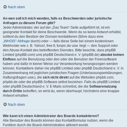
Nach oben
An wen soll ich mich wenden, falls es Beschwerden oder juristische
Anfragen zu diesem Forum gibt?
Jeder Administrator, der auf der „Das Team“-Seite aufgeführt ist, ist ein
geeigneter Kontakt für deine Beschwerde. Wenn du so keine Antwort erhältst,
solltest du den Besitzer der Domain kontaktieren (führe dazu eine
„WHOIS“-Abfrage
durch) oder — falls diese Seite bei einem kostenlosen
Webhoster wie z. B. Yahoo!, free.fr, funpic.de usw. liegt — den Support oder
den Abuse-Kontakt des betreffenden Dienstes. Bitte beachte, dass phpBB
Limited (phpBB.com) und phpBB Deutschland e. V. (phpBB.de)
absolut keinen
Einfluss
auf die Benutzung oder den oder die Benutzer der Forensoftware
haben und dafür in keiner Weise zur Verantwortung herangezogen werden
können. Kontaktiere daher nie phpBB Limited oder phpBB Deutschland e. V. in
Zusammenhang mit jeglichen juristischen Fragen (Unterlassungserklärungen,
Haftungsfragen usw.), die
sich nicht direkt
auf die Websiten phpbb.com,
phpbb.de oder die phpBB-Software selbst beziehen. Falls du phpBB Limited
oder phpBB Deutschland e. V. E-Mails schreibst, die die
Softwarenutzung
durch Dritte
betreffen, so wirst du, wenn überhaupt, höchstens eine knappe
Antwort erhalten.
Nach oben
Wie kann ich einen Administrator des Boards kontaktieren?
Alle Benutzer des Boards können das Kontaktformular nutzen, wenn die
Funktion durch die Board-Administration aktiviert wurde.