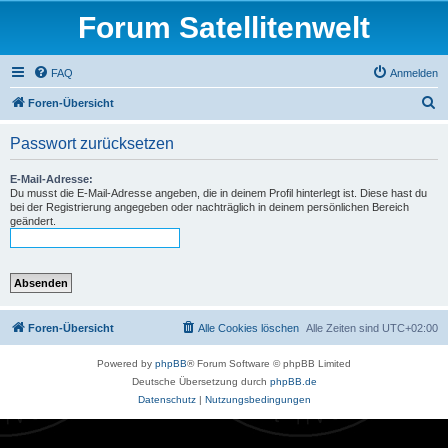
Forum Satellitenwelt
FAQ
Anmelden
S
Foren-Übersicht
u
Passwort zurücksetzen
c
h
E-Mail-Adresse:
Du musst die E-Mail-Adresse angeben, die in deinem Profil hinterlegt ist. Diese hast du
e
bei der Registrierung angegeben oder nachträglich in deinem persönlichen Bereich
geändert.
Foren-Übersicht
Alle Cookies löschen
Alle Zeiten sind
UTC+02:00
Powered by
phpBB
® Forum Software © phpBB Limited
Deutsche Übersetzung durch
phpBB.de
Datenschutz
|
Nutzungsbedingungen