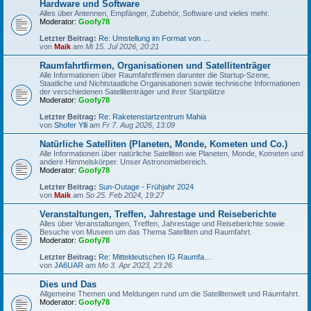
Hardware und Software
Alles über Antennen, Empfänger, Zubehör, Software und vieles mehr.
Moderator:
Goofy78
Letzter Beitrag:
Re: Umstellung im Format von …
von
Maik
am
Mi 15. Jul 2026, 20:21
Raumfahrtfirmen, Organisationen und Satellitenträger
Alle Informationen über Raumfahrtfirmen darunter die Startup-Szene,
Staatliche und Nichtstaatliche Organisationen sowie technische Informationen
der verschiedenen Satellitenträger und ihrer Startplätze
Moderator:
Goofy78
Letzter Beitrag:
Re: Raketenstartzentrum Mahia
von
Shofer Ylli
am
Fr 7. Aug 2026, 13:09
Natürliche Satelliten (Planeten, Monde, Kometen und Co.)
Alle Informationen über natürliche Satelliten wie Planeten, Monde, Kometen und
andere Himmelskörper. Unser Astronomiebereich.
Moderator:
Goofy78
Letzter Beitrag:
Sun-Outage - Frühjahr 2024
von
Maik
am
So 25. Feb 2024, 19:27
Veranstaltungen, Treffen, Jahrestage und Reiseberichte
Alles über Veranstaltungen, Treffen, Jahrestage und Reiseberichte sowie
Besuche von Museen um das Thema Satelliten und Raumfahrt.
Moderator:
Goofy78
Letzter Beitrag:
Re: Mitteldeutschen IG Raumfa…
von
JA6UAR
am
Mo 3. Apr 2023, 23:26
Dies und Das
Allgemeine Themen und Meldungen rund um die Satellitenwelt und Raumfahrt.
Moderator:
Goofy78