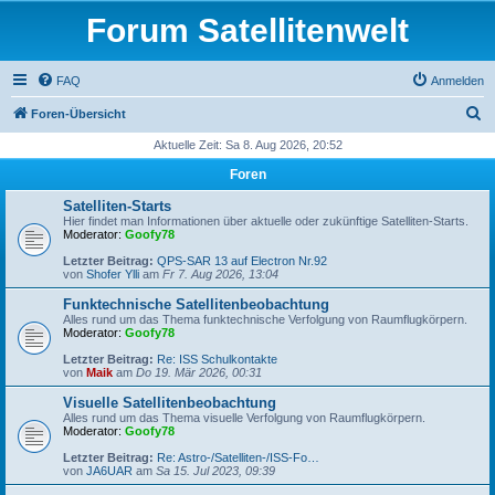
Forum Satellitenwelt
FAQ
Anmelden
S
Foren-Übersicht
u
Aktuelle Zeit: Sa 8. Aug 2026, 20:52
c
Foren
h
Satelliten-Starts
e
Hier findet man Informationen über aktuelle oder zukünftige Satelliten-Starts.
Moderator:
Goofy78
Letzter Beitrag:
QPS-SAR 13 auf Electron Nr.92
von
Shofer Ylli
am
Fr 7. Aug 2026, 13:04
Funktechnische Satellitenbeobachtung
Alles rund um das Thema funktechnische Verfolgung von Raumflugkörpern.
Moderator:
Goofy78
Letzter Beitrag:
Re: ISS Schulkontakte
von
Maik
am
Do 19. Mär 2026, 00:31
Visuelle Satellitenbeobachtung
Alles rund um das Thema visuelle Verfolgung von Raumflugkörpern.
Moderator:
Goofy78
Letzter Beitrag:
Re: Astro-/Satelliten-/ISS-Fo…
von
JA6UAR
am
Sa 15. Jul 2023, 09:39