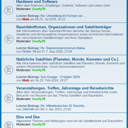
Hardware und Software
Alles über Antennen, Empfänger, Zubehör, Software und vieles mehr.
Moderator:
Goofy78
Letzter Beitrag:
Re: Umstellung im Format von …
von
Maik
am
Mi 15. Jul 2026, 20:21
Raumfahrtfirmen, Organisationen und Satellitenträger
Alle Informationen über Raumfahrtfirmen darunter die Startup-Szene,
Staatliche und Nichtstaatliche Organisationen sowie technische Informationen
der verschiedenen Satellitenträger und ihrer Startplätze
Moderator:
Goofy78
Letzter Beitrag:
Re: Raketenstartzentrum Mahia
von
Shofer Ylli
am
Fr 7. Aug 2026, 13:09
Natürliche Satelliten (Planeten, Monde, Kometen und Co.)
Alle Informationen über natürliche Satelliten wie Planeten, Monde, Kometen und
andere Himmelskörper. Unser Astronomiebereich.
Moderator:
Goofy78
Letzter Beitrag:
Sun-Outage - Frühjahr 2024
von
Maik
am
So 25. Feb 2024, 19:27
Veranstaltungen, Treffen, Jahrestage und Reiseberichte
Alles über Veranstaltungen, Treffen, Jahrestage und Reiseberichte sowie
Besuche von Museen um das Thema Satelliten und Raumfahrt.
Moderator:
Goofy78
Letzter Beitrag:
Re: Mitteldeutschen IG Raumfa…
von
JA6UAR
am
Mo 3. Apr 2023, 23:26
Dies und Das
Allgemeine Themen und Meldungen rund um die Satellitenwelt und Raumfahrt.
Moderator:
Goofy78