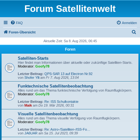
Forum Satellitenwelt
FAQ
Anmelden
S
Foren-Übersicht
u
Aktuelle Zeit: Sa 8. Aug 2026, 06:45
c
Foren
h
Satelliten-Starts
e
Hier findet man Informationen über aktuelle oder zukünftige Satelliten-Starts.
Moderator:
Goofy78
Letzter Beitrag:
QPS-SAR 13 auf Electron Nr.92
von
Shofer Ylli
am
Fr 7. Aug 2026, 13:04
Funktechnische Satellitenbeobachtung
Alles rund um das Thema funktechnische Verfolgung von Raumflugkörpern.
Moderator:
Goofy78
Letzter Beitrag:
Re: ISS Schulkontakte
von
Maik
am
Do 19. Mär 2026, 00:31
Visuelle Satellitenbeobachtung
Alles rund um das Thema visuelle Verfolgung von Raumflugkörpern.
Moderator:
Goofy78
Letzter Beitrag:
Re: Astro-/Satelliten-/ISS-Fo…
von
JA6UAR
am
Sa 15. Jul 2023, 09:39