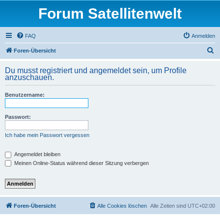
Forum Satellitenwelt
FAQ
Anmelden
S
Foren-Übersicht
u
Du musst registriert und angemeldet sein, um Profile
c
anzuschauen.
h
Benutzername:
e
Passwort:
Ich habe mein Passwort vergessen
Angemeldet bleiben
Meinen Online-Status während dieser Sitzung verbergen
Foren-Übersicht
Alle Cookies löschen
Alle Zeiten sind
UTC+02:00