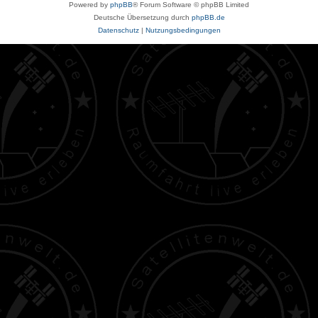
Powered by
phpBB
® Forum Software © phpBB Limited
Deutsche Übersetzung durch
phpBB.de
Datenschutz
|
Nutzungsbedingungen