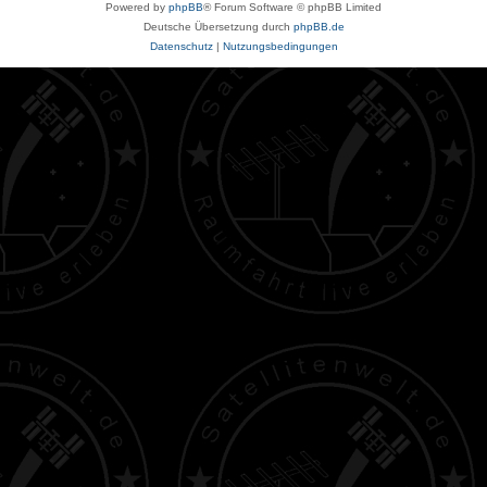
Powered by
phpBB
® Forum Software © phpBB Limited
Deutsche Übersetzung durch
phpBB.de
Datenschutz
|
Nutzungsbedingungen