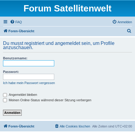
Forum Satellitenwelt
FAQ
Anmelden
S
Foren-Übersicht
u
Du musst registriert und angemeldet sein, um Profile
c
anzuschauen.
h
Benutzername:
e
Passwort:
Ich habe mein Passwort vergessen
Angemeldet bleiben
Meinen Online-Status während dieser Sitzung verbergen
Foren-Übersicht
Alle Cookies löschen
Alle Zeiten sind
UTC+02:00