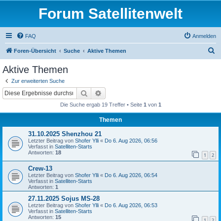
Forum Satellitenwelt
FAQ
Anmelden
S
Foren-Übersicht
Suche
Aktive Themen
u
Aktive Themen
c
Zur erweiterten Suche
h
Suche
Erweiterte Suche
e
Die Suche ergab 19 Treffer • Seite
1
von
1
Themen
31.10.2025 Shenzhou 21
Letzter Beitrag von
Shofer Ylli
«
Do 6. Aug 2026, 06:56
Verfasst in
Satelliten-Starts
Antworten:
18
1
2
Crew-13
Letzter Beitrag von
Shofer Ylli
«
Do 6. Aug 2026, 06:54
Verfasst in
Satelliten-Starts
Antworten:
1
27.11.2025 Sojus MS-28
Letzter Beitrag von
Shofer Ylli
«
Do 6. Aug 2026, 06:53
Verfasst in
Satelliten-Starts
Antworten:
15
1
2