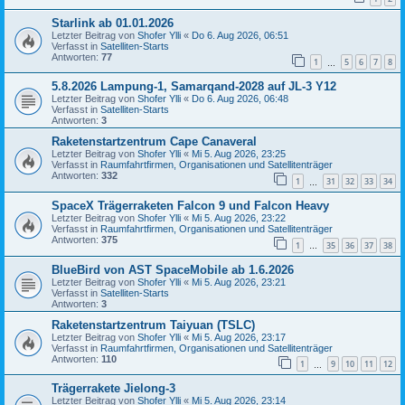
Starlink ab 01.01.2026
Letzter Beitrag von
Shofer Ylli
«
Do 6. Aug 2026, 06:51
Verfasst in
Satelliten-Starts
Antworten:
77
1
5
6
7
8
…
5.8.2026 Lampung-1, Samarqand-2028 auf JL-3 Y12
Letzter Beitrag von
Shofer Ylli
«
Do 6. Aug 2026, 06:48
Verfasst in
Satelliten-Starts
Antworten:
3
Raketenstartzentrum Cape Canaveral
Letzter Beitrag von
Shofer Ylli
«
Mi 5. Aug 2026, 23:25
Verfasst in
Raumfahrtfirmen, Organisationen und Satellitenträger
Antworten:
332
1
31
32
33
34
…
SpaceX Trägerraketen Falcon 9 und Falcon Heavy
Letzter Beitrag von
Shofer Ylli
«
Mi 5. Aug 2026, 23:22
Verfasst in
Raumfahrtfirmen, Organisationen und Satellitenträger
Antworten:
375
1
35
36
37
38
…
BlueBird von AST SpaceMobile ab 1.6.2026
Letzter Beitrag von
Shofer Ylli
«
Mi 5. Aug 2026, 23:21
Verfasst in
Satelliten-Starts
Antworten:
3
Raketenstartzentrum Taiyuan (TSLC)
Letzter Beitrag von
Shofer Ylli
«
Mi 5. Aug 2026, 23:17
Verfasst in
Raumfahrtfirmen, Organisationen und Satellitenträger
Antworten:
110
1
9
10
11
12
…
Trägerrakete Jielong-3
Letzter Beitrag von
Shofer Ylli
«
Mi 5. Aug 2026, 23:14