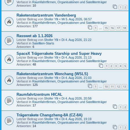
Verfasst in
Raumfahrtfirmen, Organisationen und Satellitenträger
Antworten:
10
1
2
Raketenstartzentrum Vandenberg
Letzter Beitrag von
Shofer Ylli
«
Mi 5. Aug 2026, 06:57
Verfasst in
Raumfahrtfirmen, Organisationen und Satellitenträger
Antworten:
177
1
15
16
17
18
…
Rasswet ab 1.1.2026
Letzter Beitrag von
Shofer Ylli
«
Di 4. Aug 2026, 21:22
Verfasst in
Satelliten-Starts
Antworten:
6
SpaceX Trägerrakete Starship und Super Heavy
Letzter Beitrag von
Shofer Ylli
«
Di 4. Aug 2026, 21:13
Verfasst in
Raumfahrtfirmen, Organisationen und Satellitenträger
Antworten:
48
1
2
3
4
5
Raketenstartzentrum Wenchang (WSLS)
Letzter Beitrag von
Shofer Ylli
«
Di 4. Aug 2026, 21:03
Verfasst in
Raumfahrtfirmen, Organisationen und Satellitenträger
Antworten:
125
1
10
11
12
13
…
Raumfahrtzentrum HICAL
Letzter Beitrag von
Shofer Ylli
«
Di 4. Aug 2026, 20:58
Verfasst in
Raumfahrtfirmen, Organisationen und Satellitenträger
Antworten:
17
1
2
Trägerrakete Changzheng-8A (CZ-8A)
Letzter Beitrag von
Shofer Ylli
«
Di 4. Aug 2026, 19:19
Verfasst in
Raumfahrtfirmen, Organisationen und Satellitenträger
Antworten:
14
1
2