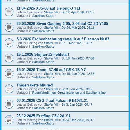
Verfasst in
Satelliten-Starts
11.04.2026 XJS-08 auf Jielong-3 Y11
Letzter Beitrag von
Shofer Ylli
«
So 12. Apr 2026, 19:15
Verfasst in
Satelliten-Starts
25.03.2026 Siwei Gaojing 2-05, 2-06 auf CZ-2D Y105
Letzter Beitrag von
Shofer Ylli
«
Do 26. Mär 2026, 08:16
Verfasst in
Satelliten-Starts
5.3.2026 Erdbeobachtungssatellit auf Electron Nr.83
Letzter Beitrag von
Shofer Ylli
«
Fr 6. Mär 2026, 13:37
Verfasst in
Satelliten-Starts
16.1.2026 Shijian-32 Fehlstart
Letzter Beitrag von
Shofer Ylli
«
So 18. Jan 2026, 07:08
Verfasst in
Satelliten-Starts
15.01.2026 Tianqi 37-40 auf GSX-1S Y7
Letzter Beitrag von
Shofer Ylli
«
Do 15. Jan 2026, 22:56
Verfasst in
Satelliten-Starts
Trägerrakete Miura-5
Letzter Beitrag von
Shofer Ylli
«
Sa 3. Jan 2026, 23:17
Verfasst in
Raumfahrtfirmen, Organisationen und Satellitenträger
03.01.2026 CSG-3 auf Falcon 9 B1081.21
Letzter Beitrag von
Shofer Ylli
«
Sa 3. Jan 2026, 06:47
Verfasst in
Satelliten-Starts
23.12.2025 Erstflug CZ-12A Y1
Letzter Beitrag von
Shofer Ylli
«
Di 23. Dez 2025, 07:47
Verfasst in
Satelliten-Starts