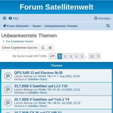
Forum Satellitenwelt
FAQ
Anmelden
S
Foren-Übersicht
Suche
Unbeantwortete Themen
u
Unbeantwortete Themen
c
Zur erweiterten Suche
h
Suche
Erweiterte Suche
e
Seite
1
von
22
1
2
3
4
5
22
Nächst
Die Suche ergab 534 Treffer
…
Themen
QPS-SAR 13 auf Electron Nr.92
Letzter Beitrag von
Shofer Ylli
«
Fr 7. Aug 2026, 13:04
Verfasst in
Satelliten-Starts
23.7.2026 5 Satelliten auf LJ-1 Y15
Letzter Beitrag von
Shofer Ylli
«
Fr 24. Jul 2026, 13:11
Verfasst in
Satelliten-Starts
22.7.2026 9 Satelliten auf Yinli-1 Y4
Letzter Beitrag von
Shofer Ylli
«
Mi 22. Jul 2026, 22:19
Verfasst in
Satelliten-Starts
10.7.2026 CX-26 auf CZ-10B Y1