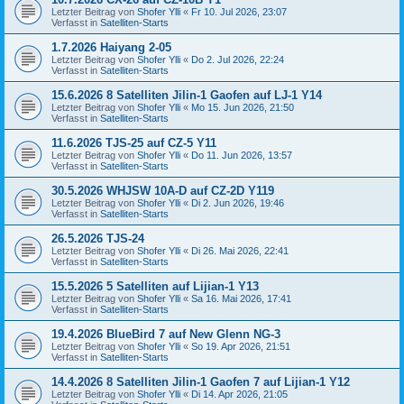
Letzter Beitrag von
Shofer Ylli
«
Fr 10. Jul 2026, 23:07
Verfasst in
Satelliten-Starts
1.7.2026 Haiyang 2-05
Letzter Beitrag von
Shofer Ylli
«
Do 2. Jul 2026, 22:24
Verfasst in
Satelliten-Starts
15.6.2026 8 Satelliten Jilin-1 Gaofen auf LJ-1 Y14
Letzter Beitrag von
Shofer Ylli
«
Mo 15. Jun 2026, 21:50
Verfasst in
Satelliten-Starts
11.6.2026 TJS-25 auf CZ-5 Y11
Letzter Beitrag von
Shofer Ylli
«
Do 11. Jun 2026, 13:57
Verfasst in
Satelliten-Starts
30.5.2026 WHJSW 10A-D auf CZ-2D Y119
Letzter Beitrag von
Shofer Ylli
«
Di 2. Jun 2026, 19:46
Verfasst in
Satelliten-Starts
26.5.2026 TJS-24
Letzter Beitrag von
Shofer Ylli
«
Di 26. Mai 2026, 22:41
Verfasst in
Satelliten-Starts
15.5.2026 5 Satelliten auf Lijian-1 Y13
Letzter Beitrag von
Shofer Ylli
«
Sa 16. Mai 2026, 17:41
Verfasst in
Satelliten-Starts
19.4.2026 BlueBird 7 auf New Glenn NG-3
Letzter Beitrag von
Shofer Ylli
«
So 19. Apr 2026, 21:51
Verfasst in
Satelliten-Starts
14.4.2026 8 Satelliten Jilin-1 Gaofen 7 auf Lijian-1 Y12
Letzter Beitrag von
Shofer Ylli
«
Di 14. Apr 2026, 21:05