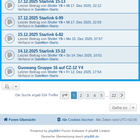
17.12.2025 Starlink 15-13
Letzter Beitrag von
Shofer Ylli
«
Mi 17. Dez 2025, 22:12
Verfasst in
Satelliten-Starts
17.12.2025 Starlink 6-99
Letzter Beitrag von
Shofer Ylli
«
Mi 17. Dez 2025, 22:03
Verfasst in
Satelliten-Starts
15.12.2025 Starlink 6-82
Letzter Beitrag von
Shofer Ylli
«
Mo 15. Dez 2025, 07:57
Verfasst in
Satelliten-Starts
14.12.2025 Starlink 15-12
Letzter Beitrag von
Shofer Ylli
«
So 14. Dez 2025, 10:51
Verfasst in
Satelliten-Starts
Guowang Gruppe 16 auf CZ-12 Y4
Letzter Beitrag von
Shofer Ylli
«
Fr 12. Dez 2025, 17:54
Verfasst in
Satelliten-Starts
Seite
1
von
22
1
2
3
4
5
22
Nächst
Die Suche ergab 534 Treffer
…
Gehe zu
Foren-Übersicht
Alle Cookies löschen
Alle Zeiten sind
UTC+02:00
Powered by
phpBB
® Forum Software © phpBB Limited
Deutsche Übersetzung durch
phpBB.de