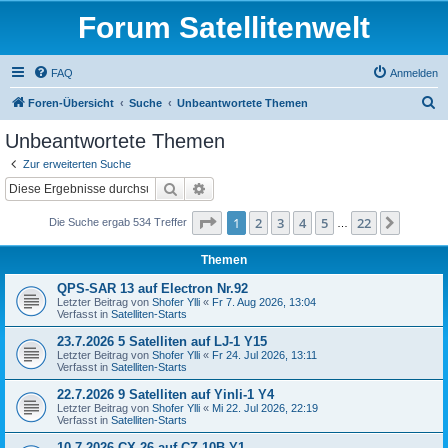
Forum Satellitenwelt
FAQ
Anmelden
S
Foren-Übersicht
Suche
Unbeantwortete Themen
u
Unbeantwortete Themen
c
Zur erweiterten Suche
h
Suche
Erweiterte Suche
e
Seite
1
von
22
1
2
3
4
5
22
Nächst
Die Suche ergab 534 Treffer
…
Themen
QPS-SAR 13 auf Electron Nr.92
Letzter Beitrag von
Shofer Ylli
«
Fr 7. Aug 2026, 13:04
Verfasst in
Satelliten-Starts
23.7.2026 5 Satelliten auf LJ-1 Y15
Letzter Beitrag von
Shofer Ylli
«
Fr 24. Jul 2026, 13:11
Verfasst in
Satelliten-Starts
22.7.2026 9 Satelliten auf Yinli-1 Y4
Letzter Beitrag von
Shofer Ylli
«
Mi 22. Jul 2026, 22:19
Verfasst in
Satelliten-Starts
10.7.2026 CX-26 auf CZ-10B Y1