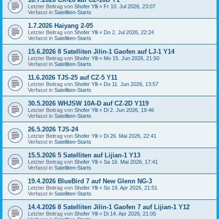
Letzter Beitrag von
Shofer Ylli
«
Fr 10. Jul 2026, 23:07
Verfasst in
Satelliten-Starts
1.7.2026 Haiyang 2-05
Letzter Beitrag von
Shofer Ylli
«
Do 2. Jul 2026, 22:24
Verfasst in
Satelliten-Starts
15.6.2026 8 Satelliten Jilin-1 Gaofen auf LJ-1 Y14
Letzter Beitrag von
Shofer Ylli
«
Mo 15. Jun 2026, 21:50
Verfasst in
Satelliten-Starts
11.6.2026 TJS-25 auf CZ-5 Y11
Letzter Beitrag von
Shofer Ylli
«
Do 11. Jun 2026, 13:57
Verfasst in
Satelliten-Starts
30.5.2026 WHJSW 10A-D auf CZ-2D Y119
Letzter Beitrag von
Shofer Ylli
«
Di 2. Jun 2026, 19:46
Verfasst in
Satelliten-Starts
26.5.2026 TJS-24
Letzter Beitrag von
Shofer Ylli
«
Di 26. Mai 2026, 22:41
Verfasst in
Satelliten-Starts
15.5.2026 5 Satelliten auf Lijian-1 Y13
Letzter Beitrag von
Shofer Ylli
«
Sa 16. Mai 2026, 17:41
Verfasst in
Satelliten-Starts
19.4.2026 BlueBird 7 auf New Glenn NG-3
Letzter Beitrag von
Shofer Ylli
«
So 19. Apr 2026, 21:51
Verfasst in
Satelliten-Starts
14.4.2026 8 Satelliten Jilin-1 Gaofen 7 auf Lijian-1 Y12
Letzter Beitrag von
Shofer Ylli
«
Di 14. Apr 2026, 21:05