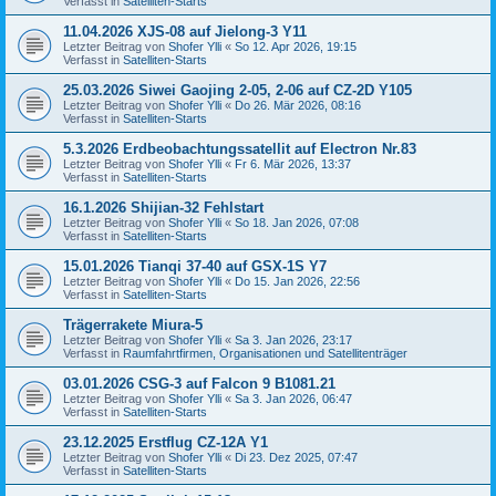
Verfasst in
Satelliten-Starts
11.04.2026 XJS-08 auf Jielong-3 Y11
Letzter Beitrag von
Shofer Ylli
«
So 12. Apr 2026, 19:15
Verfasst in
Satelliten-Starts
25.03.2026 Siwei Gaojing 2-05, 2-06 auf CZ-2D Y105
Letzter Beitrag von
Shofer Ylli
«
Do 26. Mär 2026, 08:16
Verfasst in
Satelliten-Starts
5.3.2026 Erdbeobachtungssatellit auf Electron Nr.83
Letzter Beitrag von
Shofer Ylli
«
Fr 6. Mär 2026, 13:37
Verfasst in
Satelliten-Starts
16.1.2026 Shijian-32 Fehlstart
Letzter Beitrag von
Shofer Ylli
«
So 18. Jan 2026, 07:08
Verfasst in
Satelliten-Starts
15.01.2026 Tianqi 37-40 auf GSX-1S Y7
Letzter Beitrag von
Shofer Ylli
«
Do 15. Jan 2026, 22:56
Verfasst in
Satelliten-Starts
Trägerrakete Miura-5
Letzter Beitrag von
Shofer Ylli
«
Sa 3. Jan 2026, 23:17
Verfasst in
Raumfahrtfirmen, Organisationen und Satellitenträger
03.01.2026 CSG-3 auf Falcon 9 B1081.21
Letzter Beitrag von
Shofer Ylli
«
Sa 3. Jan 2026, 06:47
Verfasst in
Satelliten-Starts
23.12.2025 Erstflug CZ-12A Y1
Letzter Beitrag von
Shofer Ylli
«
Di 23. Dez 2025, 07:47
Verfasst in
Satelliten-Starts