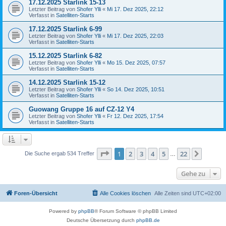
17.12.2025 Starlink 15-13
Letzter Beitrag von
Shofer Ylli
«
Mi 17. Dez 2025, 22:12
Verfasst in
Satelliten-Starts
17.12.2025 Starlink 6-99
Letzter Beitrag von
Shofer Ylli
«
Mi 17. Dez 2025, 22:03
Verfasst in
Satelliten-Starts
15.12.2025 Starlink 6-82
Letzter Beitrag von
Shofer Ylli
«
Mo 15. Dez 2025, 07:57
Verfasst in
Satelliten-Starts
14.12.2025 Starlink 15-12
Letzter Beitrag von
Shofer Ylli
«
So 14. Dez 2025, 10:51
Verfasst in
Satelliten-Starts
Guowang Gruppe 16 auf CZ-12 Y4
Letzter Beitrag von
Shofer Ylli
«
Fr 12. Dez 2025, 17:54
Verfasst in
Satelliten-Starts
Seite
1
von
22
1
2
3
4
5
22
Nächst
Die Suche ergab 534 Treffer
…
Gehe zu
Foren-Übersicht
Alle Cookies löschen
Alle Zeiten sind
UTC+02:00
Powered by
phpBB
® Forum Software © phpBB Limited
Deutsche Übersetzung durch
phpBB.de