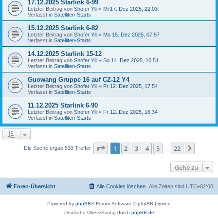
17.12.2025 Starlink 6-99
Letzter Beitrag von
Shofer Ylli
«
Mi 17. Dez 2025, 22:03
Verfasst in
Satelliten-Starts
15.12.2025 Starlink 6-82
Letzter Beitrag von
Shofer Ylli
«
Mo 15. Dez 2025, 07:57
Verfasst in
Satelliten-Starts
14.12.2025 Starlink 15-12
Letzter Beitrag von
Shofer Ylli
«
So 14. Dez 2025, 10:51
Verfasst in
Satelliten-Starts
Guowang Gruppe 16 auf CZ-12 Y4
Letzter Beitrag von
Shofer Ylli
«
Fr 12. Dez 2025, 17:54
Verfasst in
Satelliten-Starts
11.12.2025 Starlink 6-90
Letzter Beitrag von
Shofer Ylli
«
Fr 12. Dez 2025, 16:34
Verfasst in
Satelliten-Starts
Seite
1
von
22
1
2
3
4
5
22
Nächst
Die Suche ergab 533 Treffer
…
Gehe zu
Foren-Übersicht
Alle Cookies löschen
Alle Zeiten sind
UTC+02:00
Powered by
phpBB
® Forum Software © phpBB Limited
Deutsche Übersetzung durch
phpBB.de