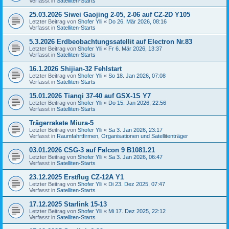
Verfasst in
Satelliten-Starts
25.03.2026 Siwei Gaojing 2-05, 2-06 auf CZ-2D Y105
Letzter Beitrag von
Shofer Ylli
«
Do 26. Mär 2026, 08:16
Verfasst in
Satelliten-Starts
5.3.2026 Erdbeobachtungssatellit auf Electron Nr.83
Letzter Beitrag von
Shofer Ylli
«
Fr 6. Mär 2026, 13:37
Verfasst in
Satelliten-Starts
16.1.2026 Shijian-32 Fehlstart
Letzter Beitrag von
Shofer Ylli
«
So 18. Jan 2026, 07:08
Verfasst in
Satelliten-Starts
15.01.2026 Tianqi 37-40 auf GSX-1S Y7
Letzter Beitrag von
Shofer Ylli
«
Do 15. Jan 2026, 22:56
Verfasst in
Satelliten-Starts
Trägerrakete Miura-5
Letzter Beitrag von
Shofer Ylli
«
Sa 3. Jan 2026, 23:17
Verfasst in
Raumfahrtfirmen, Organisationen und Satellitenträger
03.01.2026 CSG-3 auf Falcon 9 B1081.21
Letzter Beitrag von
Shofer Ylli
«
Sa 3. Jan 2026, 06:47
Verfasst in
Satelliten-Starts
23.12.2025 Erstflug CZ-12A Y1
Letzter Beitrag von
Shofer Ylli
«
Di 23. Dez 2025, 07:47
Verfasst in
Satelliten-Starts
17.12.2025 Starlink 15-13
Letzter Beitrag von
Shofer Ylli
«
Mi 17. Dez 2025, 22:12
Verfasst in
Satelliten-Starts