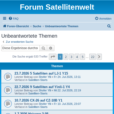
Forum Satellitenwelt
FAQ
Anmelden
S
Foren-Übersicht
Suche
Unbeantwortete Themen
u
Unbeantwortete Themen
c
Zur erweiterten Suche
h
Suche
Erweiterte Suche
e
Seite
1
von
22
1
2
3
4
5
22
Nächst
Die Suche ergab 533 Treffer
…
Themen
23.7.2026 5 Satelliten auf LJ-1 Y15
Letzter Beitrag von
Shofer Ylli
«
Fr 24. Jul 2026, 13:11
Verfasst in
Satelliten-Starts
22.7.2026 9 Satelliten auf Yinli-1 Y4
Letzter Beitrag von
Shofer Ylli
«
Mi 22. Jul 2026, 22:19
Verfasst in
Satelliten-Starts
10.7.2026 CX-26 auf CZ-10B Y1
Letzter Beitrag von
Shofer Ylli
«
Fr 10. Jul 2026, 23:07
Verfasst in
Satelliten-Starts
1.7.2026 Haiyang 2-05