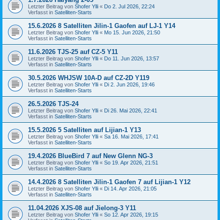
Letzter Beitrag von
Shofer Ylli
«
Do 2. Jul 2026, 22:24
Verfasst in
Satelliten-Starts
15.6.2026 8 Satelliten Jilin-1 Gaofen auf LJ-1 Y14
Letzter Beitrag von
Shofer Ylli
«
Mo 15. Jun 2026, 21:50
Verfasst in
Satelliten-Starts
11.6.2026 TJS-25 auf CZ-5 Y11
Letzter Beitrag von
Shofer Ylli
«
Do 11. Jun 2026, 13:57
Verfasst in
Satelliten-Starts
30.5.2026 WHJSW 10A-D auf CZ-2D Y119
Letzter Beitrag von
Shofer Ylli
«
Di 2. Jun 2026, 19:46
Verfasst in
Satelliten-Starts
26.5.2026 TJS-24
Letzter Beitrag von
Shofer Ylli
«
Di 26. Mai 2026, 22:41
Verfasst in
Satelliten-Starts
15.5.2026 5 Satelliten auf Lijian-1 Y13
Letzter Beitrag von
Shofer Ylli
«
Sa 16. Mai 2026, 17:41
Verfasst in
Satelliten-Starts
19.4.2026 BlueBird 7 auf New Glenn NG-3
Letzter Beitrag von
Shofer Ylli
«
So 19. Apr 2026, 21:51
Verfasst in
Satelliten-Starts
14.4.2026 8 Satelliten Jilin-1 Gaofen 7 auf Lijian-1 Y12
Letzter Beitrag von
Shofer Ylli
«
Di 14. Apr 2026, 21:05
Verfasst in
Satelliten-Starts
11.04.2026 XJS-08 auf Jielong-3 Y11
Letzter Beitrag von
Shofer Ylli
«
So 12. Apr 2026, 19:15