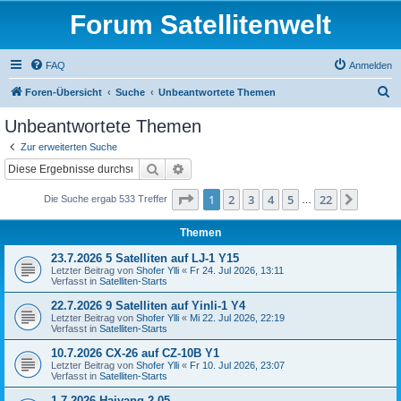
Forum Satellitenwelt
FAQ
Anmelden
S
Foren-Übersicht
Suche
Unbeantwortete Themen
u
Unbeantwortete Themen
c
Zur erweiterten Suche
h
Suche
Erweiterte Suche
e
Seite
1
von
22
1
2
3
4
5
22
Nächst
Die Suche ergab 533 Treffer
…
Themen
23.7.2026 5 Satelliten auf LJ-1 Y15
Letzter Beitrag von
Shofer Ylli
«
Fr 24. Jul 2026, 13:11
Verfasst in
Satelliten-Starts
22.7.2026 9 Satelliten auf Yinli-1 Y4
Letzter Beitrag von
Shofer Ylli
«
Mi 22. Jul 2026, 22:19
Verfasst in
Satelliten-Starts
10.7.2026 CX-26 auf CZ-10B Y1
Letzter Beitrag von
Shofer Ylli
«
Fr 10. Jul 2026, 23:07
Verfasst in
Satelliten-Starts
1.7.2026 Haiyang 2-05