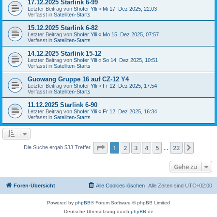
17.12.2025 Starlink 6-99
Letzter Beitrag von
Shofer Ylli
«
Mi 17. Dez 2025, 22:03
Verfasst in
Satelliten-Starts
15.12.2025 Starlink 6-82
Letzter Beitrag von
Shofer Ylli
«
Mo 15. Dez 2025, 07:57
Verfasst in
Satelliten-Starts
14.12.2025 Starlink 15-12
Letzter Beitrag von
Shofer Ylli
«
So 14. Dez 2025, 10:51
Verfasst in
Satelliten-Starts
Guowang Gruppe 16 auf CZ-12 Y4
Letzter Beitrag von
Shofer Ylli
«
Fr 12. Dez 2025, 17:54
Verfasst in
Satelliten-Starts
11.12.2025 Starlink 6-90
Letzter Beitrag von
Shofer Ylli
«
Fr 12. Dez 2025, 16:34
Verfasst in
Satelliten-Starts
Seite
1
von
22
1
2
3
4
5
22
Nächst
Die Suche ergab 533 Treffer
…
Gehe zu
Foren-Übersicht
Alle Cookies löschen
Alle Zeiten sind
UTC+02:00
Powered by
phpBB
® Forum Software © phpBB Limited
Deutsche Übersetzung durch
phpBB.de