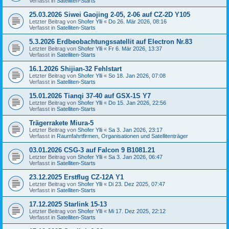
Verfasst in
Satelliten-Starts
25.03.2026 Siwei Gaojing 2-05, 2-06 auf CZ-2D Y105
Letzter Beitrag von
Shofer Ylli
«
Do 26. Mär 2026, 08:16
Verfasst in
Satelliten-Starts
5.3.2026 Erdbeobachtungssatellit auf Electron Nr.83
Letzter Beitrag von
Shofer Ylli
«
Fr 6. Mär 2026, 13:37
Verfasst in
Satelliten-Starts
16.1.2026 Shijian-32 Fehlstart
Letzter Beitrag von
Shofer Ylli
«
So 18. Jan 2026, 07:08
Verfasst in
Satelliten-Starts
15.01.2026 Tianqi 37-40 auf GSX-1S Y7
Letzter Beitrag von
Shofer Ylli
«
Do 15. Jan 2026, 22:56
Verfasst in
Satelliten-Starts
Trägerrakete Miura-5
Letzter Beitrag von
Shofer Ylli
«
Sa 3. Jan 2026, 23:17
Verfasst in
Raumfahrtfirmen, Organisationen und Satellitenträger
03.01.2026 CSG-3 auf Falcon 9 B1081.21
Letzter Beitrag von
Shofer Ylli
«
Sa 3. Jan 2026, 06:47
Verfasst in
Satelliten-Starts
23.12.2025 Erstflug CZ-12A Y1
Letzter Beitrag von
Shofer Ylli
«
Di 23. Dez 2025, 07:47
Verfasst in
Satelliten-Starts
17.12.2025 Starlink 15-13
Letzter Beitrag von
Shofer Ylli
«
Mi 17. Dez 2025, 22:12
Verfasst in
Satelliten-Starts