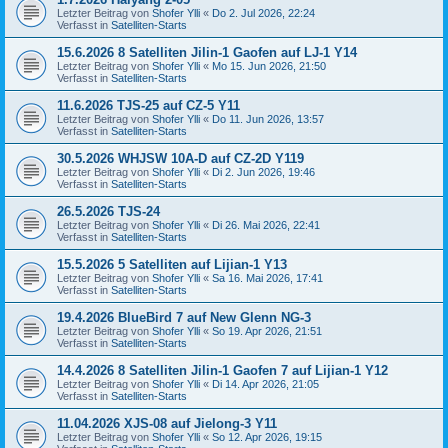
Letzter Beitrag von
Shofer Ylli
«
Do 2. Jul 2026, 22:24
Verfasst in
Satelliten-Starts
15.6.2026 8 Satelliten Jilin-1 Gaofen auf LJ-1 Y14
Letzter Beitrag von
Shofer Ylli
«
Mo 15. Jun 2026, 21:50
Verfasst in
Satelliten-Starts
11.6.2026 TJS-25 auf CZ-5 Y11
Letzter Beitrag von
Shofer Ylli
«
Do 11. Jun 2026, 13:57
Verfasst in
Satelliten-Starts
30.5.2026 WHJSW 10A-D auf CZ-2D Y119
Letzter Beitrag von
Shofer Ylli
«
Di 2. Jun 2026, 19:46
Verfasst in
Satelliten-Starts
26.5.2026 TJS-24
Letzter Beitrag von
Shofer Ylli
«
Di 26. Mai 2026, 22:41
Verfasst in
Satelliten-Starts
15.5.2026 5 Satelliten auf Lijian-1 Y13
Letzter Beitrag von
Shofer Ylli
«
Sa 16. Mai 2026, 17:41
Verfasst in
Satelliten-Starts
19.4.2026 BlueBird 7 auf New Glenn NG-3
Letzter Beitrag von
Shofer Ylli
«
So 19. Apr 2026, 21:51
Verfasst in
Satelliten-Starts
14.4.2026 8 Satelliten Jilin-1 Gaofen 7 auf Lijian-1 Y12
Letzter Beitrag von
Shofer Ylli
«
Di 14. Apr 2026, 21:05
Verfasst in
Satelliten-Starts
11.04.2026 XJS-08 auf Jielong-3 Y11
Letzter Beitrag von
Shofer Ylli
«
So 12. Apr 2026, 19:15