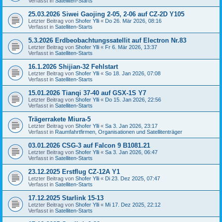
Verfasst in
Satelliten-Starts
25.03.2026 Siwei Gaojing 2-05, 2-06 auf CZ-2D Y105
Letzter Beitrag von
Shofer Ylli
«
Do 26. Mär 2026, 08:16
Verfasst in
Satelliten-Starts
5.3.2026 Erdbeobachtungssatellit auf Electron Nr.83
Letzter Beitrag von
Shofer Ylli
«
Fr 6. Mär 2026, 13:37
Verfasst in
Satelliten-Starts
16.1.2026 Shijian-32 Fehlstart
Letzter Beitrag von
Shofer Ylli
«
So 18. Jan 2026, 07:08
Verfasst in
Satelliten-Starts
15.01.2026 Tianqi 37-40 auf GSX-1S Y7
Letzter Beitrag von
Shofer Ylli
«
Do 15. Jan 2026, 22:56
Verfasst in
Satelliten-Starts
Trägerrakete Miura-5
Letzter Beitrag von
Shofer Ylli
«
Sa 3. Jan 2026, 23:17
Verfasst in
Raumfahrtfirmen, Organisationen und Satellitenträger
03.01.2026 CSG-3 auf Falcon 9 B1081.21
Letzter Beitrag von
Shofer Ylli
«
Sa 3. Jan 2026, 06:47
Verfasst in
Satelliten-Starts
23.12.2025 Erstflug CZ-12A Y1
Letzter Beitrag von
Shofer Ylli
«
Di 23. Dez 2025, 07:47
Verfasst in
Satelliten-Starts
17.12.2025 Starlink 15-13
Letzter Beitrag von
Shofer Ylli
«
Mi 17. Dez 2025, 22:12
Verfasst in
Satelliten-Starts