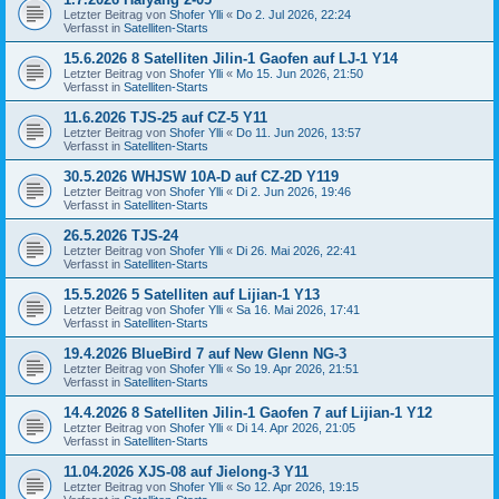
Letzter Beitrag von
Shofer Ylli
«
Do 2. Jul 2026, 22:24
Verfasst in
Satelliten-Starts
15.6.2026 8 Satelliten Jilin-1 Gaofen auf LJ-1 Y14
Letzter Beitrag von
Shofer Ylli
«
Mo 15. Jun 2026, 21:50
Verfasst in
Satelliten-Starts
11.6.2026 TJS-25 auf CZ-5 Y11
Letzter Beitrag von
Shofer Ylli
«
Do 11. Jun 2026, 13:57
Verfasst in
Satelliten-Starts
30.5.2026 WHJSW 10A-D auf CZ-2D Y119
Letzter Beitrag von
Shofer Ylli
«
Di 2. Jun 2026, 19:46
Verfasst in
Satelliten-Starts
26.5.2026 TJS-24
Letzter Beitrag von
Shofer Ylli
«
Di 26. Mai 2026, 22:41
Verfasst in
Satelliten-Starts
15.5.2026 5 Satelliten auf Lijian-1 Y13
Letzter Beitrag von
Shofer Ylli
«
Sa 16. Mai 2026, 17:41
Verfasst in
Satelliten-Starts
19.4.2026 BlueBird 7 auf New Glenn NG-3
Letzter Beitrag von
Shofer Ylli
«
So 19. Apr 2026, 21:51
Verfasst in
Satelliten-Starts
14.4.2026 8 Satelliten Jilin-1 Gaofen 7 auf Lijian-1 Y12
Letzter Beitrag von
Shofer Ylli
«
Di 14. Apr 2026, 21:05
Verfasst in
Satelliten-Starts
11.04.2026 XJS-08 auf Jielong-3 Y11
Letzter Beitrag von
Shofer Ylli
«
So 12. Apr 2026, 19:15