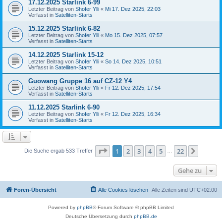
17.12.2025 Starlink 6-99
Letzter Beitrag von
Shofer Ylli
«
Mi 17. Dez 2025, 22:03
Verfasst in
Satelliten-Starts
15.12.2025 Starlink 6-82
Letzter Beitrag von
Shofer Ylli
«
Mo 15. Dez 2025, 07:57
Verfasst in
Satelliten-Starts
14.12.2025 Starlink 15-12
Letzter Beitrag von
Shofer Ylli
«
So 14. Dez 2025, 10:51
Verfasst in
Satelliten-Starts
Guowang Gruppe 16 auf CZ-12 Y4
Letzter Beitrag von
Shofer Ylli
«
Fr 12. Dez 2025, 17:54
Verfasst in
Satelliten-Starts
11.12.2025 Starlink 6-90
Letzter Beitrag von
Shofer Ylli
«
Fr 12. Dez 2025, 16:34
Verfasst in
Satelliten-Starts
Seite
1
von
22
1
2
3
4
5
22
Nächst
Die Suche ergab 533 Treffer
…
Gehe zu
Foren-Übersicht
Alle Cookies löschen
Alle Zeiten sind
UTC+02:00
Powered by
phpBB
® Forum Software © phpBB Limited
Deutsche Übersetzung durch
phpBB.de