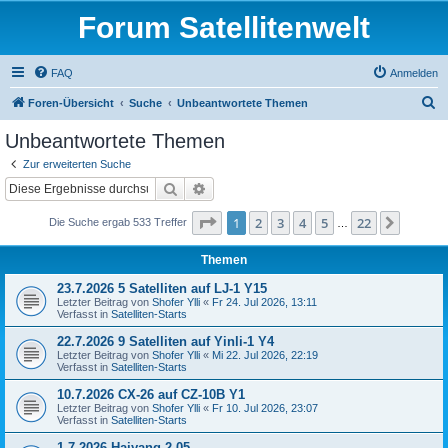
Forum Satellitenwelt
FAQ
Anmelden
S
Foren-Übersicht
Suche
Unbeantwortete Themen
u
Unbeantwortete Themen
c
Zur erweiterten Suche
h
Suche
Erweiterte Suche
e
Seite
1
von
22
1
2
3
4
5
22
Nächst
Die Suche ergab 533 Treffer
…
Themen
23.7.2026 5 Satelliten auf LJ-1 Y15
Letzter Beitrag von
Shofer Ylli
«
Fr 24. Jul 2026, 13:11
Verfasst in
Satelliten-Starts
22.7.2026 9 Satelliten auf Yinli-1 Y4
Letzter Beitrag von
Shofer Ylli
«
Mi 22. Jul 2026, 22:19
Verfasst in
Satelliten-Starts
10.7.2026 CX-26 auf CZ-10B Y1
Letzter Beitrag von
Shofer Ylli
«
Fr 10. Jul 2026, 23:07
Verfasst in
Satelliten-Starts
1.7.2026 Haiyang 2-05