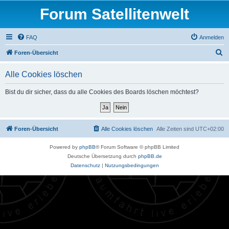
Forum Satellitenwelt
FAQ
Anmelden
S
Foren-Übersicht
u
Alle Cookies löschen
c
h
Bist du dir sicher, dass du alle Cookies des Boards löschen möchtest?
e
Foren-Übersicht
Alle Cookies löschen
Alle Zeiten sind
UTC+02:00
Powered by
phpBB
® Forum Software © phpBB Limited
Deutsche Übersetzung durch
phpBB.de
Datenschutz
|
Nutzungsbedingungen