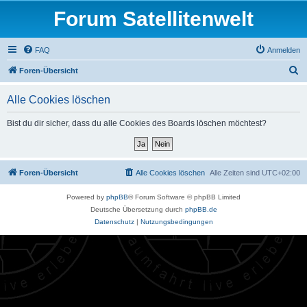
Forum Satellitenwelt
FAQ
Anmelden
S
Foren-Übersicht
u
Alle Cookies löschen
c
h
Bist du dir sicher, dass du alle Cookies des Boards löschen möchtest?
e
Foren-Übersicht
Alle Cookies löschen
Alle Zeiten sind
UTC+02:00
Powered by
phpBB
® Forum Software © phpBB Limited
Deutsche Übersetzung durch
phpBB.de
Datenschutz
|
Nutzungsbedingungen