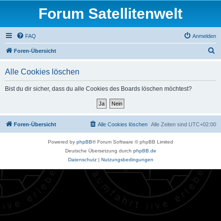
Forum Satellitenwelt
FAQ
Anmelden
S
Foren-Übersicht
u
Alle Cookies löschen
c
h
Bist du dir sicher, dass du alle Cookies des Boards löschen möchtest?
e
Foren-Übersicht
Alle Cookies löschen
Alle Zeiten sind
UTC+02:00
Powered by
phpBB
® Forum Software © phpBB Limited
Deutsche Übersetzung durch
phpBB.de
Datenschutz
|
Nutzungsbedingungen