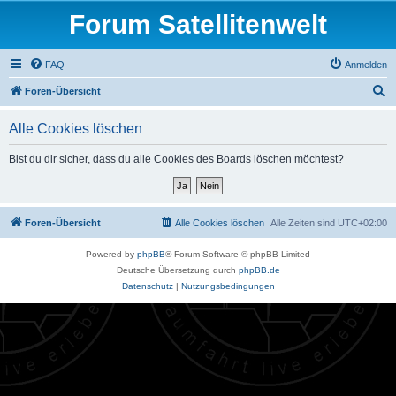
Forum Satellitenwelt
FAQ
Anmelden
S
Foren-Übersicht
u
Alle Cookies löschen
c
h
Bist du dir sicher, dass du alle Cookies des Boards löschen möchtest?
e
Foren-Übersicht
Alle Cookies löschen
Alle Zeiten sind
UTC+02:00
Powered by
phpBB
® Forum Software © phpBB Limited
Deutsche Übersetzung durch
phpBB.de
Datenschutz
|
Nutzungsbedingungen