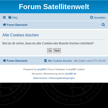
Forum Satellitenwelt
FAQ
Anmelden
S
Foren-Übersicht
u
Alle Cookies löschen
c
h
Bist du dir sicher, dass du alle Cookies des Boards löschen möchtest?
e
Foren-Übersicht
Alle Cookies löschen
Alle Zeiten sind
UTC+02:00
Powered by
phpBB
® Forum Software © phpBB Limited
Deutsche Übersetzung durch
phpBB.de
Datenschutz
|
Nutzungsbedingungen