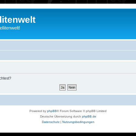
litenwelt
litenwelt!
chtest?
Powered by
phpBB
® Forum Software © phpBB Limited
Deutsche Übersetzung durch
phpBB.de
Datenschutz
|
Nutzungsbedingungen