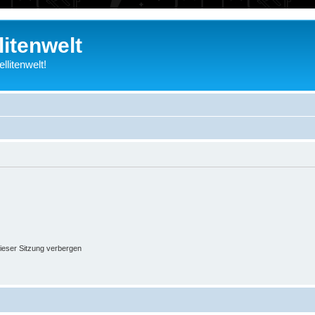
litenwelt
litenwelt!
ieser Sitzung verbergen