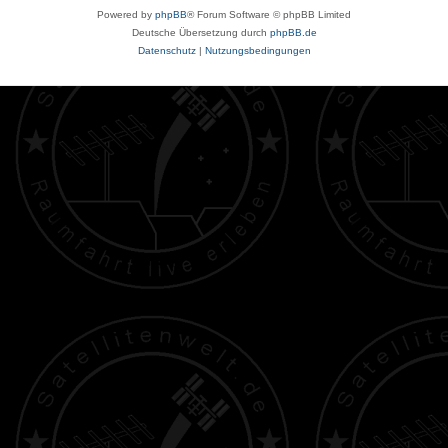
Powered by
phpBB
® Forum Software © phpBB Limited
Deutsche Übersetzung durch
phpBB.de
Datenschutz
|
Nutzungsbedingungen