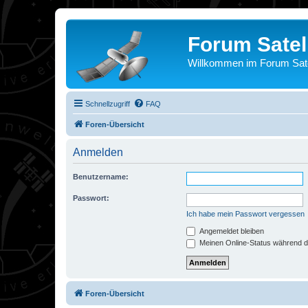
Forum Satel
Willkommen im Forum Satel
Schnellzugriff
FAQ
Foren-Übersicht
Anmelden
Benutzername:
Passwort:
Ich habe mein Passwort vergessen
Angemeldet bleiben
Meinen Online-Status während d
Foren-Übersicht