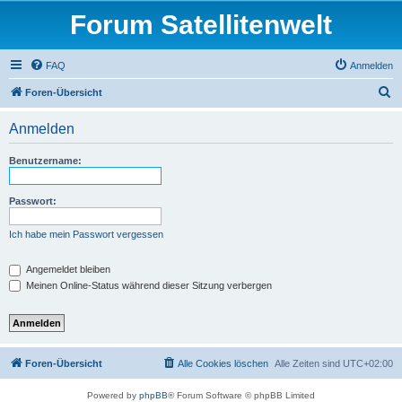
Forum Satellitenwelt
FAQ
Anmelden
S
Foren-Übersicht
u
Anmelden
c
h
Benutzername:
e
Passwort:
Ich habe mein Passwort vergessen
Angemeldet bleiben
Meinen Online-Status während dieser Sitzung verbergen
Foren-Übersicht
Alle Cookies löschen
Alle Zeiten sind
UTC+02:00
Powered by
phpBB
® Forum Software © phpBB Limited