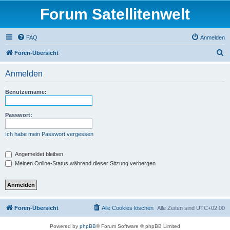
Forum Satellitenwelt
FAQ
Anmelden
S
Foren-Übersicht
u
Anmelden
c
h
Benutzername:
e
Passwort:
Ich habe mein Passwort vergessen
Angemeldet bleiben
Meinen Online-Status während dieser Sitzung verbergen
Foren-Übersicht
Alle Cookies löschen
Alle Zeiten sind
UTC+02:00
Powered by
phpBB
® Forum Software © phpBB Limited