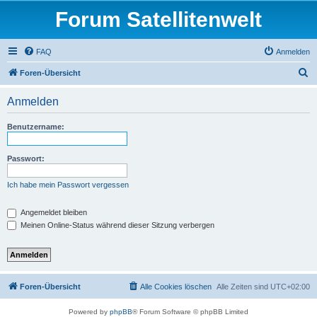
Forum Satellitenwelt
FAQ
Anmelden
S
Foren-Übersicht
u
Anmelden
c
h
Benutzername:
e
Passwort:
Ich habe mein Passwort vergessen
Angemeldet bleiben
Meinen Online-Status während dieser Sitzung verbergen
Foren-Übersicht
Alle Cookies löschen
Alle Zeiten sind
UTC+02:00
Powered by
phpBB
® Forum Software © phpBB Limited