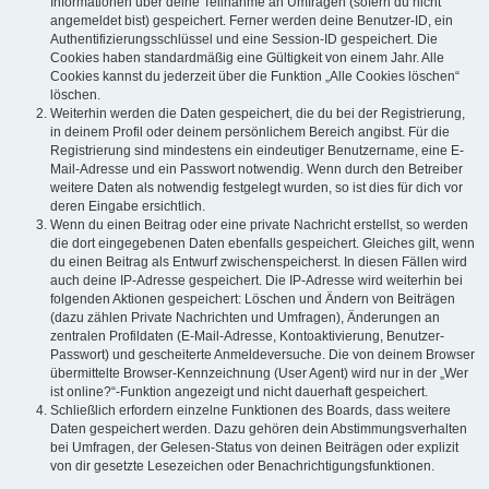
Informationen über deine Teilnahme an Umfragen (sofern du nicht
angemeldet bist) gespeichert. Ferner werden deine Benutzer-ID, ein
Authentifizierungsschlüssel und eine Session-ID gespeichert. Die
Cookies haben standardmäßig eine Gültigkeit von einem Jahr. Alle
Cookies kannst du jederzeit über die Funktion „Alle Cookies löschen“
löschen.
Weiterhin werden die Daten gespeichert, die du bei der Registrierung,
in deinem Profil oder deinem persönlichem Bereich angibst. Für die
Registrierung sind mindestens ein eindeutiger Benutzername, eine E-
Mail-Adresse und ein Passwort notwendig. Wenn durch den Betreiber
weitere Daten als notwendig festgelegt wurden, so ist dies für dich vor
deren Eingabe ersichtlich.
Wenn du einen Beitrag oder eine private Nachricht erstellst, so werden
die dort eingegebenen Daten ebenfalls gespeichert. Gleiches gilt, wenn
du einen Beitrag als Entwurf zwischenspeicherst. In diesen Fällen wird
auch deine IP-Adresse gespeichert. Die IP-Adresse wird weiterhin bei
folgenden Aktionen gespeichert: Löschen und Ändern von Beiträgen
(dazu zählen Private Nachrichten und Umfragen), Änderungen an
zentralen Profildaten (E-Mail-Adresse, Kontoaktivierung, Benutzer-
Passwort) und gescheiterte Anmeldeversuche. Die von deinem Browser
übermittelte Browser-Kennzeichnung (User Agent) wird nur in der „Wer
ist online?“-Funktion angezeigt und nicht dauerhaft gespeichert.
Schließlich erfordern einzelne Funktionen des Boards, dass weitere
Daten gespeichert werden. Dazu gehören dein Abstimmungsverhalten
bei Umfragen, der Gelesen-Status von deinen Beiträgen oder explizit
von dir gesetzte Lesezeichen oder Benachrichtigungsfunktionen.