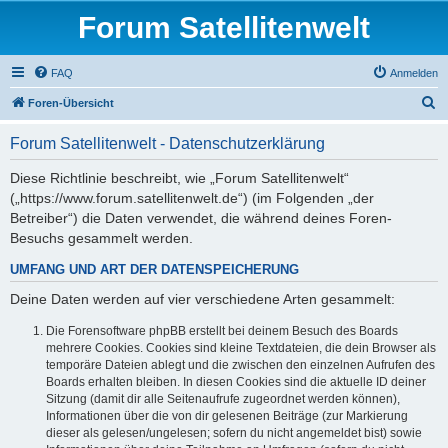
Forum Satellitenwelt
FAQ
Anmelden
S
Foren-Übersicht
u
Forum Satellitenwelt - Datenschutzerklärung
c
h
Diese Richtlinie beschreibt, wie „Forum Satellitenwelt“
(„https://www.forum.satellitenwelt.de“) (im Folgenden „der
e
Betreiber“) die Daten verwendet, die während deines Foren-
Besuchs gesammelt werden.
UMFANG UND ART DER DATENSPEICHERUNG
Deine Daten werden auf vier verschiedene Arten gesammelt:
Die Forensoftware phpBB erstellt bei deinem Besuch des Boards
mehrere Cookies. Cookies sind kleine Textdateien, die dein Browser als
temporäre Dateien ablegt und die zwischen den einzelnen Aufrufen des
Boards erhalten bleiben. In diesen Cookies sind die aktuelle ID deiner
Sitzung (damit dir alle Seitenaufrufe zugeordnet werden können),
Informationen über die von dir gelesenen Beiträge (zur Markierung
dieser als gelesen/ungelesen; sofern du nicht angemeldet bist) sowie