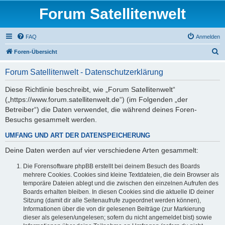
Forum Satellitenwelt
FAQ
Anmelden
S
Foren-Übersicht
u
Forum Satellitenwelt - Datenschutzerklärung
c
h
Diese Richtlinie beschreibt, wie „Forum Satellitenwelt“
(„https://www.forum.satellitenwelt.de“) (im Folgenden „der
e
Betreiber“) die Daten verwendet, die während deines Foren-
Besuchs gesammelt werden.
UMFANG UND ART DER DATENSPEICHERUNG
Deine Daten werden auf vier verschiedene Arten gesammelt:
Die Forensoftware phpBB erstellt bei deinem Besuch des Boards
mehrere Cookies. Cookies sind kleine Textdateien, die dein Browser als
temporäre Dateien ablegt und die zwischen den einzelnen Aufrufen des
Boards erhalten bleiben. In diesen Cookies sind die aktuelle ID deiner
Sitzung (damit dir alle Seitenaufrufe zugeordnet werden können),
Informationen über die von dir gelesenen Beiträge (zur Markierung
dieser als gelesen/ungelesen; sofern du nicht angemeldet bist) sowie