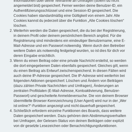
Informationen über deine Teilnahme an Umfragen (sofern du nicht
angemeldet bist) gespeichert. Ferner werden deine Benutzer-ID, ein
Authentifizierungsschlüssel und eine Session-ID gespeichert. Die
Cookies haben standardmäßig eine Gültigkeit von einem Jahr. Alle
Cookies kannst du jederzeit über die Funktion „Alle Cookies löschen“
löschen.
Weiterhin werden die Daten gespeichert, die du bei der Registrierung,
in deinem Profil oder deinem persönlichem Bereich angibst. Für die
Registrierung sind mindestens ein eindeutiger Benutzername, eine E-
Mail-Adresse und ein Passwort notwendig. Wenn durch den Betreiber
weitere Daten als notwendig festgelegt wurden, so ist dies für dich vor
deren Eingabe ersichtlich.
Wenn du einen Beitrag oder eine private Nachricht erstellst, so werden
die dort eingegebenen Daten ebenfalls gespeichert. Gleiches gilt, wenn
du einen Beitrag als Entwurf zwischenspeicherst. In diesen Fällen wird
auch deine IP-Adresse gespeichert. Die IP-Adresse wird weiterhin bei
folgenden Aktionen gespeichert: Löschen und Ändern von Beiträgen
(dazu zählen Private Nachrichten und Umfragen), Änderungen an
zentralen Profildaten (E-Mail-Adresse, Kontoaktivierung, Benutzer-
Passwort) und gescheiterte Anmeldeversuche. Die von deinem Browser
übermittelte Browser-Kennzeichnung (User Agent) wird nur in der „Wer
ist online?“-Funktion angezeigt und nicht dauerhaft gespeichert.
Schließlich erfordern einzelne Funktionen des Boards, dass weitere
Daten gespeichert werden. Dazu gehören dein Abstimmungsverhalten
bei Umfragen, der Gelesen-Status von deinen Beiträgen oder explizit
von dir gesetzte Lesezeichen oder Benachrichtigungsfunktionen.