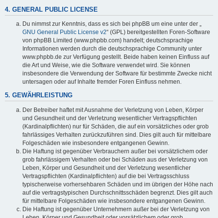
4. GENERAL PUBLIC LICENSE
Du nimmst zur Kenntnis, dass es sich bei phpBB um eine unter der „
GNU General Public License v2
“ (GPL) bereitgestellten Foren-Software
von phpBB Limited (www.phpbb.com) handelt; deutschsprachige
Informationen werden durch die deutschsprachige Community unter
www.phpbb.de zur Verfügung gestellt. Beide haben keinen Einfluss auf
die Art und Weise, wie die Software verwendet wird. Sie können
insbesondere die Verwendung der Software für bestimmte Zwecke nicht
untersagen oder auf Inhalte fremder Foren Einfluss nehmen.
5. GEWÄHRLEISTUNG
Der Betreiber haftet mit Ausnahme der Verletzung von Leben, Körper
und Gesundheit und der Verletzung wesentlicher Vertragspflichten
(Kardinalpflichten) nur für Schäden, die auf ein vorsätzliches oder grob
fahrlässiges Verhalten zurückzuführen sind. Dies gilt auch für mittelbare
Folgeschäden wie insbesondere entgangenen Gewinn.
Die Haftung ist gegenüber Verbrauchern außer bei vorsätzlichem oder
grob fahrlässigem Verhalten oder bei Schäden aus der Verletzung von
Leben, Körper und Gesundheit und der Verletzung wesentlicher
Vertragspflichten (Kardinalpflichten) auf die bei Vertragsschluss
typischerweise vorhersehbaren Schäden und im übrigen der Höhe nach
auf die vertragstypischen Durchschnittsschäden begrenzt. Dies gilt auch
für mittelbare Folgeschäden wie insbesondere entgangenen Gewinn.
Die Haftung ist gegenüber Unternehmern außer bei der Verletzung von
Leben, Körper und Gesundheit oder vorsätzlichem oder grob