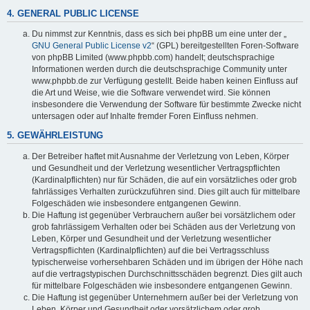
4. GENERAL PUBLIC LICENSE
Du nimmst zur Kenntnis, dass es sich bei phpBB um eine unter der „
GNU General Public License v2
“ (GPL) bereitgestellten Foren-Software
von phpBB Limited (www.phpbb.com) handelt; deutschsprachige
Informationen werden durch die deutschsprachige Community unter
www.phpbb.de zur Verfügung gestellt. Beide haben keinen Einfluss auf
die Art und Weise, wie die Software verwendet wird. Sie können
insbesondere die Verwendung der Software für bestimmte Zwecke nicht
untersagen oder auf Inhalte fremder Foren Einfluss nehmen.
5. GEWÄHRLEISTUNG
Der Betreiber haftet mit Ausnahme der Verletzung von Leben, Körper
und Gesundheit und der Verletzung wesentlicher Vertragspflichten
(Kardinalpflichten) nur für Schäden, die auf ein vorsätzliches oder grob
fahrlässiges Verhalten zurückzuführen sind. Dies gilt auch für mittelbare
Folgeschäden wie insbesondere entgangenen Gewinn.
Die Haftung ist gegenüber Verbrauchern außer bei vorsätzlichem oder
grob fahrlässigem Verhalten oder bei Schäden aus der Verletzung von
Leben, Körper und Gesundheit und der Verletzung wesentlicher
Vertragspflichten (Kardinalpflichten) auf die bei Vertragsschluss
typischerweise vorhersehbaren Schäden und im übrigen der Höhe nach
auf die vertragstypischen Durchschnittsschäden begrenzt. Dies gilt auch
für mittelbare Folgeschäden wie insbesondere entgangenen Gewinn.
Die Haftung ist gegenüber Unternehmern außer bei der Verletzung von
Leben, Körper und Gesundheit oder vorsätzlichem oder grob