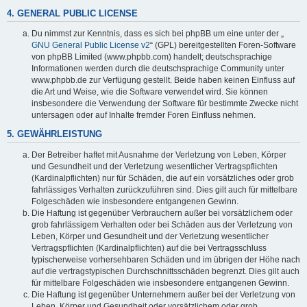
4. GENERAL PUBLIC LICENSE
Du nimmst zur Kenntnis, dass es sich bei phpBB um eine unter der „
GNU General Public License v2
“ (GPL) bereitgestellten Foren-Software
von phpBB Limited (www.phpbb.com) handelt; deutschsprachige
Informationen werden durch die deutschsprachige Community unter
www.phpbb.de zur Verfügung gestellt. Beide haben keinen Einfluss auf
die Art und Weise, wie die Software verwendet wird. Sie können
insbesondere die Verwendung der Software für bestimmte Zwecke nicht
untersagen oder auf Inhalte fremder Foren Einfluss nehmen.
5. GEWÄHRLEISTUNG
Der Betreiber haftet mit Ausnahme der Verletzung von Leben, Körper
und Gesundheit und der Verletzung wesentlicher Vertragspflichten
(Kardinalpflichten) nur für Schäden, die auf ein vorsätzliches oder grob
fahrlässiges Verhalten zurückzuführen sind. Dies gilt auch für mittelbare
Folgeschäden wie insbesondere entgangenen Gewinn.
Die Haftung ist gegenüber Verbrauchern außer bei vorsätzlichem oder
grob fahrlässigem Verhalten oder bei Schäden aus der Verletzung von
Leben, Körper und Gesundheit und der Verletzung wesentlicher
Vertragspflichten (Kardinalpflichten) auf die bei Vertragsschluss
typischerweise vorhersehbaren Schäden und im übrigen der Höhe nach
auf die vertragstypischen Durchschnittsschäden begrenzt. Dies gilt auch
für mittelbare Folgeschäden wie insbesondere entgangenen Gewinn.
Die Haftung ist gegenüber Unternehmern außer bei der Verletzung von
Leben, Körper und Gesundheit oder vorsätzlichem oder grob