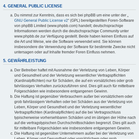
4. GENERAL PUBLIC LICENSE
Du nimmst zur Kenntnis, dass es sich bei phpBB um eine unter der „
GNU General Public License v2
“ (GPL) bereitgestellten Foren-Software
von phpBB Limited (www.phpbb.com) handelt; deutschsprachige
Informationen werden durch die deutschsprachige Community unter
www.phpbb.de zur Verfügung gestellt. Beide haben keinen Einfluss auf
die Art und Weise, wie die Software verwendet wird. Sie können
insbesondere die Verwendung der Software für bestimmte Zwecke nicht
untersagen oder auf Inhalte fremder Foren Einfluss nehmen.
5. GEWÄHRLEISTUNG
Der Betreiber haftet mit Ausnahme der Verletzung von Leben, Körper
und Gesundheit und der Verletzung wesentlicher Vertragspflichten
(Kardinalpflichten) nur für Schäden, die auf ein vorsätzliches oder grob
fahrlässiges Verhalten zurückzuführen sind. Dies gilt auch für mittelbare
Folgeschäden wie insbesondere entgangenen Gewinn.
Die Haftung ist gegenüber Verbrauchern außer bei vorsätzlichem oder
grob fahrlässigem Verhalten oder bei Schäden aus der Verletzung von
Leben, Körper und Gesundheit und der Verletzung wesentlicher
Vertragspflichten (Kardinalpflichten) auf die bei Vertragsschluss
typischerweise vorhersehbaren Schäden und im übrigen der Höhe nach
auf die vertragstypischen Durchschnittsschäden begrenzt. Dies gilt auch
für mittelbare Folgeschäden wie insbesondere entgangenen Gewinn.
Die Haftung ist gegenüber Unternehmern außer bei der Verletzung von
Leben, Körper und Gesundheit oder vorsätzlichem oder grob