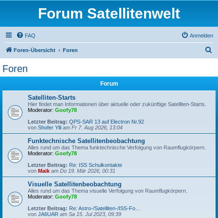
Forum Satellitenwelt
FAQ
Anmelden
S
Foren-Übersicht
Foren
u
Foren
c
Forum
h
e
Satelliten-Starts
Hier findet man Informationen über aktuelle oder zukünftige Satelliten-Starts.
Moderator:
Goofy78
Letzter Beitrag:
QPS-SAR 13 auf Electron Nr.92
von
Shofer Ylli
am
Fr 7. Aug 2026, 13:04
Funktechnische Satellitenbeobachtung
Alles rund um das Thema funktechnische Verfolgung von Raumflugkörpern.
Moderator:
Goofy78
Letzter Beitrag:
Re: ISS Schulkontakte
von
Maik
am
Do 19. Mär 2026, 00:31
Visuelle Satellitenbeobachtung
Alles rund um das Thema visuelle Verfolgung von Raumflugkörpern.
Moderator:
Goofy78
Letzter Beitrag:
Re: Astro-/Satelliten-/ISS-Fo…
von
JA6UAR
am
Sa 15. Jul 2023, 09:39