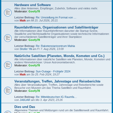
Hardware und Software
Alles über Antennen, Empfänger, Zubehör, Software und vieles mehr.
Moderator:
Goofy78
Letzter Beitrag:
Re: Umstellung im Format von …
von
Maik
am
Mi 15. Jul 2026, 20:21
Raumfahrtfirmen, Organisationen und Satellitenträger
Alle Informationen über Raumfahrtfirmen darunter die Startup-Szene,
Staatliche und Nichtstaatliche Organisationen sowie technische Informationen
der verschiedenen Satellitenträger und ihrer Startplätze
Moderator:
Goofy78
Letzter Beitrag:
Re: Raketenstartzentrum Mahia
von
Shofer Ylli
am
Fr 7. Aug 2026, 13:09
Natürliche Satelliten (Planeten, Monde, Kometen und Co.)
Alle Informationen über natürliche Satelliten wie Planeten, Monde, Kometen und
andere Himmelskörper. Unser Astronomiebereich.
Moderator:
Goofy78
Letzter Beitrag:
Sun-Outage - Frühjahr 2024
von
Maik
am
So 25. Feb 2024, 19:27
Veranstaltungen, Treffen, Jahrestage und Reiseberichte
Alles über Veranstaltungen, Treffen, Jahrestage und Reiseberichte sowie
Besuche von Museen um das Thema Satelliten und Raumfahrt.
Moderator:
Goofy78
Letzter Beitrag:
Re: Mitteldeutschen IG Raumfa…
von
JA6UAR
am
Mo 3. Apr 2023, 23:26
Dies und Das
Allgemeine Themen und Meldungen rund um die Satellitenwelt und Raumfahrt.