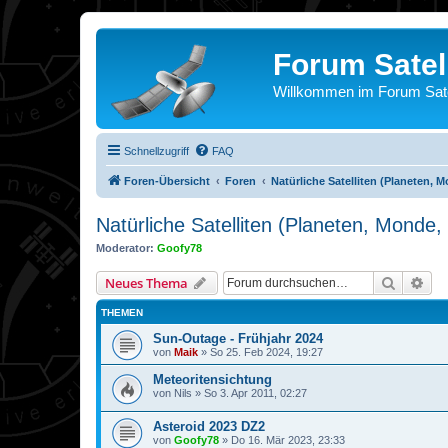
Forum Satel
Willkommen im Forum Satel
Schnellzugriff
FAQ
Foren-Übersicht
Foren
Natürliche Satelliten (Planeten,
Natürliche Satelliten (Planeten, Monde
Moderator:
Goofy78
Suche
Erw
Neues Thema
THEMEN
Sun-Outage - Frühjahr 2024
von
Maik
»
So 25. Feb 2024, 19:27
Meteoritensichtung
von
Nils
»
So 3. Apr 2011, 02:27
Asteroid 2023 DZ2
von
Goofy78
»
Do 16. Mär 2023, 23:33