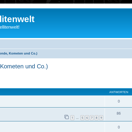
litenwelt
litenwelt!
 Monde, Kometen und Co.)
, Kometen und Co.)
eiterte Suche
ANTWORTEN
0
86
1
5
6
7
8
9
…
0