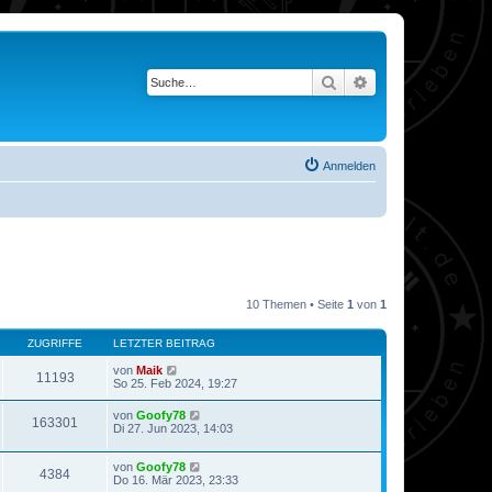
Suche
Erweiterte Suche
Anmelden
10 Themen • Seite
1
von
1
ZUGRIFFE
LETZTER BEITRAG
von
Maik
11193
So 25. Feb 2024, 19:27
von
Goofy78
163301
Di 27. Jun 2023, 14:03
von
Goofy78
4384
Do 16. Mär 2023, 23:33