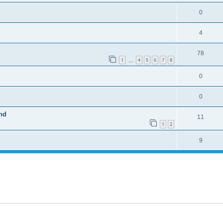
0
4
78
1
4
5
6
7
8
…
0
0
nd
11
1
2
9