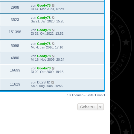
von
Goofy78
2908
Di 14. Mär 2023, 18:29
von
Goofy78
3523
Sa 21. Jan 2023, 15:28
von
Goofy78
151398
Di 25. Okt 2022, 13:52
von
Goofy78
5098
Mo 4. Jan 2010, 17:10
von
Goofy78
4880
Mi 18. Nov 2009, 20:24
von
Goofy78
16699
Di 20. Okt 2009, 19:15
von
DE2SHD
11629
So 3. Aug 2008, 20:56
10 Themen • Seite
1
von
1
Gehe zu