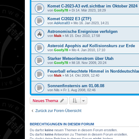
Komet C-2023-A3 evtl.sichtbar im Oktober 2024
von
Goofy78
»
Di 14. Mär 2023, 18:29
Komet C/2022 E3 (ZTF)
von
AdAstra83
»
Mo 16. Jan 2023, 14:21
Astronomische Ereignisse verfolgen
von
Maik
»
Mi 15. Dez 2010, 17:58
Asteroid Apophis auf Kollisionskurs zur Erde
von
Goofy78
»
Mo 4. Jan 2010, 17:10
Starker Meteoritenstrom über Utah
von
Goofy78
»
Mi 18. Nov 2009, 20:24
Feuerball erleuchtete Himmel in Norddeutschla
von
Maik
»
Mi 14. Okt 2009, 12:40
Sonnenfinsternis am 01.08.08
von
Nils
»
Fr 1. Aug 2008, 02:46
Neues Thema
Zurück zur Foren-Übersicht
BERECHTIGUNGEN IN DIESEM FORUM
Du darfst
keine
neuen Themen in diesem Forum erstellen.
Du darfst
keine
Antworten zu Themen in diesem Forum erstellen.
Du darfst deine Beiträge in diesem Forum
nicht
ändern.