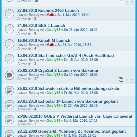
Antworten:
15
1
2
27.04.2010 Kosmos 2463 Launch
Letzter Beitrag von
Maik
«
Sa 1. Mai 2010, 14:44
Antworten:
2
24.04.2010 SES 1 Launch
Letzter Beitrag von
Goofy78
«
So 25. Apr 2010, 16:21
Antworten:
6
16.04.2010 Kobalt-M Launch
Letzter Beitrag von
Maik
«
Sa 24. Apr 2010, 15:54
Antworten:
4
15.04.2010 Start indischer GSAT-4 (Auch HealthSat)
Letzter Beitrag von
Goofy78
«
Do 15. Apr 2010, 16:09
Antworten:
2
25.02.2010 CryoSat 2 Launch von Baikonur
Letzter Beitrag von
Goofy78
«
Sa 10. Apr 2010, 16:01
Antworten:
17
1
2
26.03.2010 Schweden startete Höhenforschungsrakete
Letzter Beitrag von
Goofy78
«
Fr 26. Mär 2010, 18:08
20.03.2010 Echostar 14 Launch von Baikonur geplant
Letzter Beitrag von
Goofy78
«
Di 23. Mär 2010, 20:48
Antworten:
4
25/26.02.2010 GOES P Wettersat Launch von Cape Canaveral
Letzter Beitrag von
Goofy78
«
Mo 8. Mär 2010, 17:02
Antworten:
7
28.12.2009 Gonets-M, Yubileiny 2 , Kosmos, Start geplant
Letzter Beitrag von
Goofy78
«
Mi 3. Mär 2010, 19:01