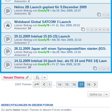
Antworten:
4
Helios 2B Launch geplant für 9.Dezember 2009
Letzter Beitrag von
Goofy78
«
Sa 19. Dez 2009, 16:37
Antworten:
11
1
2
Wideband Global SATCOM 3 Launch
Letzter Beitrag von
Goofy78
«
Fr 11. Dez 2009, 03:21
Antworten:
54
1
2
3
4
5
6
29.11.2009 Intelsat 15 (IS-15) Launch
Letzter Beitrag von
Goofy78
«
Mo 30. Nov 2009, 22:10
Antworten:
7
28.11.2009 Japan will einen Spionagesatelliten starten (IGS-
Letzter Beitrag von
Goofy78
«
Sa 28. Nov 2009, 14:16
Antworten:
2
14.11.2009 Intelsat 14 (auch bez. als IS 14 und PAS 14) Laun
Letzter Beitrag von
Goofy78
«
Fr 27. Nov 2009, 16:30
Antworten:
20
1
2
3
Neues Thema
Seite
77
von
78
1
74
75
76
77
78
Vorherige
Nächste
1933 Themen
…
Gehe zu
BERECHTIGUNGEN IN DIESEM FORUM
Du darfst
keine
neuen Themen in diesem Forum erstellen.