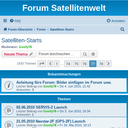
Forum Satellitenwelt
FAQ
Anmelden
S
Foren-Übersicht
Foren
Satelliten-Starts
u
Satelliten-Starts
c
Moderator:
Goofy78
h
Suche
Erweiterte Suche
Neues Thema
e
Seite
77
von
78
1
74
75
76
77
78
Vorherige
Nächste
1933 Themen
…
Bekanntmachungen
Anleitung fürs Forum: Bilder einfügen im Forum usw.
Letzter Beitrag von
Goofy78
«
Do 4. Jun 2015, 21:42
Antworten:
3
Themen
02.06.2010 SERVIS-2 Launch
Letzter Beitrag von
Goofy78
«
Do 3. Jun 2010, 16:34
Antworten:
1
21.05.2010 Navstar-2F (GPS-2F) Launch
Letzter Beitrag von
Goofy78
«
Fr 28. Mai 2010, 19:13