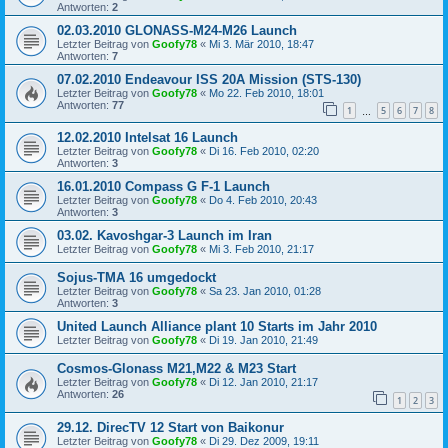
Antworten:
2
02.03.2010 GLONASS-M24-M26 Launch
Letzter Beitrag von
Goofy78
«
Mi 3. Mär 2010, 18:47
Antworten:
7
07.02.2010 Endeavour ISS 20A Mission (STS-130)
Letzter Beitrag von
Goofy78
«
Mo 22. Feb 2010, 18:01
Antworten:
77
1
5
6
7
8
…
12.02.2010 Intelsat 16 Launch
Letzter Beitrag von
Goofy78
«
Di 16. Feb 2010, 02:20
Antworten:
3
16.01.2010 Compass G F-1 Launch
Letzter Beitrag von
Goofy78
«
Do 4. Feb 2010, 20:43
Antworten:
3
03.02. Kavoshgar-3 Launch im Iran
Letzter Beitrag von
Goofy78
«
Mi 3. Feb 2010, 21:17
Sojus-TMA 16 umgedockt
Letzter Beitrag von
Goofy78
«
Sa 23. Jan 2010, 01:28
Antworten:
3
United Launch Alliance plant 10 Starts im Jahr 2010
Letzter Beitrag von
Goofy78
«
Di 19. Jan 2010, 21:49
Cosmos-Glonass M21,M22 & M23 Start
Letzter Beitrag von
Goofy78
«
Di 12. Jan 2010, 21:17
Antworten:
26
1
2
3
29.12. DirecTV 12 Start von Baikonur
Letzter Beitrag von
Goofy78
«
Di 29. Dez 2009, 19:11