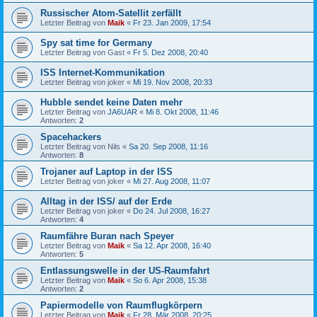
Russischer Atom-Satellit zerfällt
Letzter Beitrag von
Maik
«
Fr 23. Jan 2009, 17:54
Spy sat time for Germany
Letzter Beitrag von
Gast
«
Fr 5. Dez 2008, 20:40
ISS Internet-Kommunikation
Letzter Beitrag von
joker
«
Mi 19. Nov 2008, 20:33
Hubble sendet keine Daten mehr
Letzter Beitrag von
JA6UAR
«
Mi 8. Okt 2008, 11:46
Antworten:
2
Spacehackers
Letzter Beitrag von
Nils
«
Sa 20. Sep 2008, 11:16
Antworten:
8
Trojaner auf Laptop in der ISS
Letzter Beitrag von
joker
«
Mi 27. Aug 2008, 11:07
Alltag in der ISS/ auf der Erde
Letzter Beitrag von
joker
«
Do 24. Jul 2008, 16:27
Antworten:
4
Raumfähre Buran nach Speyer
Letzter Beitrag von
Maik
«
Sa 12. Apr 2008, 16:40
Antworten:
5
Entlassungswelle in der US-Raumfahrt
Letzter Beitrag von
Maik
«
So 6. Apr 2008, 15:38
Antworten:
2
Papiermodelle von Raumflugkörpern
Letzter Beitrag von
Maik
«
Fr 28. Mär 2008, 20:25