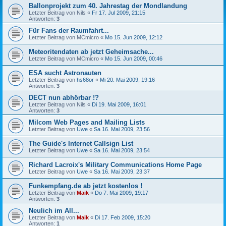
Ballonprojekt zum 40. Jahrestag der Mondlandung
Letzter Beitrag von
Nils
«
Fr 17. Jul 2009, 21:15
Antworten:
3
Für Fans der Raumfahrt...
Letzter Beitrag von
MCmicro
«
Mo 15. Jun 2009, 12:12
Meteoritendaten ab jetzt Geheimsache...
Letzter Beitrag von
MCmicro
«
Mo 15. Jun 2009, 00:46
ESA sucht Astronauten
Letzter Beitrag von
hs68or
«
Mi 20. Mai 2009, 19:16
Antworten:
3
DECT nun abhörbar !?
Letzter Beitrag von
Nils
«
Di 19. Mai 2009, 16:01
Antworten:
3
Milcom Web Pages and Mailing Lists
Letzter Beitrag von
Uwe
«
Sa 16. Mai 2009, 23:56
The Guide's Internet Callsign List
Letzter Beitrag von
Uwe
«
Sa 16. Mai 2009, 23:54
Richard Lacroix's Military Communications Home Page
Letzter Beitrag von
Uwe
«
Sa 16. Mai 2009, 23:37
Funkempfang.de ab jetzt kostenlos !
Letzter Beitrag von
Maik
«
Do 7. Mai 2009, 19:17
Antworten:
3
Neulich im All...
Letzter Beitrag von
Maik
«
Di 17. Feb 2009, 15:20
Antworten:
1