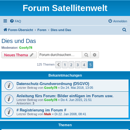
Forum Satellitenwelt
FAQ
Anmelden
S
Foren-Übersicht
Foren
Dies und Das
u
Dies und Das
c
Moderator:
Goofy78
h
Suche
Erweiterte Suche
Neues Thema
e
1
2
3
4
5
Vorherige
125 Themen
Bekanntmachungen
Datenschutz-Grundverordnung (DSGVO)
Letzter Beitrag von
Goofy78
«
Do 24. Mai 2018, 13:05
Anleitung fürs Forum: Bilder einfügen im Forum usw.
Letzter Beitrag von
Goofy78
«
Do 4. Jun 2015, 21:51
Antworten:
3
# Registrierung im Forum #
Letzter Beitrag von
Maik
«
Di 22. Jan 2008, 08:41
Themen