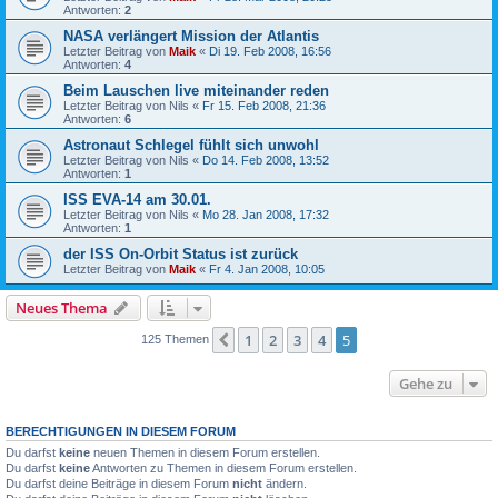
Antworten:
2
NASA verlängert Mission der Atlantis
Letzter Beitrag von
Maik
«
Di 19. Feb 2008, 16:56
Antworten:
4
Beim Lauschen live miteinander reden
Letzter Beitrag von
Nils
«
Fr 15. Feb 2008, 21:36
Antworten:
6
Astronaut Schlegel fühlt sich unwohl
Letzter Beitrag von
Nils
«
Do 14. Feb 2008, 13:52
Antworten:
1
ISS EVA-14 am 30.01.
Letzter Beitrag von
Nils
«
Mo 28. Jan 2008, 17:32
Antworten:
1
der ISS On-Orbit Status ist zurück
Letzter Beitrag von
Maik
«
Fr 4. Jan 2008, 10:05
Neues Thema
1
2
3
4
5
Vorherige
125 Themen
Gehe zu
BERECHTIGUNGEN IN DIESEM FORUM
Du darfst
keine
neuen Themen in diesem Forum erstellen.
Du darfst
keine
Antworten zu Themen in diesem Forum erstellen.
Du darfst deine Beiträge in diesem Forum
nicht
ändern.