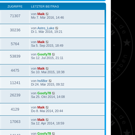
ZUGRIFFE
LETZTER BEITRAG
von
Maik
71307
Mo 7. Mär 2016, 14:46
von
Astro_Luke
30236
Di 1. Mär 2016, 19:21
von
Maik
5764
Sa 5. Sep 2015, 18:49
von
Goofy78
53839
So 12. Jul 2015, 21:11
von
Maik
4475
So 10. Mai 2015, 18:38
von
hs68or
11241
Di 24. Mär 2015, 09:32
von
Goofy78
26239
Sa 25. Okt 2014, 14:08
von
Maik
4129
Do 8. Mai 2014, 20:44
von
Maik
17063
Sa 12. Apr 2014, 18:59
von
Goofy78