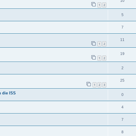
10
1
2
5
7
11
1
2
19
1
2
2
25
1
2
3
n die ISS
0
4
7
8