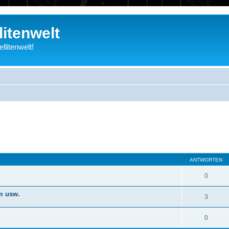
litenwelt
litenwelt!
eiterte Suche
ANTWORTEN
0
m usw.
3
0