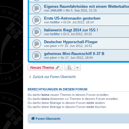
Eigenes Raumfahrtvideo mit einem Wetterballo
von
JA6UAR
»
Mo 5. Sep 2011, 21:15
Erste US-Astronautin gestorben
von
hs68or
»
Di 24. Jul 2012, 18:14
Italienerin fliegt 2014 zur ISS !
von
hs68or
»
Di 3. Jul 2012, 20:22
Deutscher Hyperschall-Flieger
von
joker
»
Fr 15. Jun 2012, 16:51
geheimes Mini-Raumschiff X-37 B
von
joker
»
So 17. Jun 2012, 18:04
Neues Thema
Zurück zur Foren-Übersicht
BERECHTIGUNGEN IN DIESEM FORUM
Du darfst
keine
neuen Themen in diesem Forum erstellen.
Du darfst
keine
Antworten zu Themen in diesem Forum erstellen.
Du darfst deine Beiträge in diesem Forum
nicht
ändern.
Du darfst deine Beiträge in diesem Forum
nicht
löschen.
Foren-Übersicht