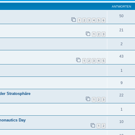
ANTWORTEN
50
1
2
3
4
5
6
21
1
2
3
2
43
1
2
3
4
5
1
9
der Stratosphäre
22
1
2
3
1
monautics Day
10
1
2