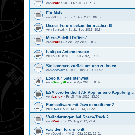
von
Maik
»
Mi 2. Okt 2013, 01:13
Für Maik...
von
MCmicro
»
Sa 1. Aug 2009, 00:37
Dieses Forum bekannter machen !!!
von
Satfreak
»
Sa 21. Sep 2013, 10:34
Micro-Satellit DrDish-1
von
Maik
»
So 20. Sep 2009, 18:58
lustiges Antennenraten
von
Beorn
»
Mo 17. Jun 2013, 19:09
Sie kommen zurück um uns zu holen...
von
devoider
»
Do 13. Jun 2013, 17:52
Logo für Satellitenwelt
von
Goofy78
»
Fr 9. Apr 2010, 19:37
ESA veröffentlicht AR-App für eine Kopplung a
von
Lenux
»
Fr 15. Mär 2013, 13:38
Funksoftware mit Java compilieren?
von
Uwe
»
Sa 9. Mär 2013, 14:32
Veränderungen bei Space-Track ?
von
Maik
»
Sa 25. Aug 2012, 21:41
was dem forum fehlt
von
Dotwinn
»
Mi 24. Okt 2012, 21:31