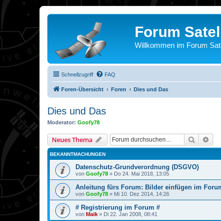
Forum Satel
Willkommen im Forum Satel
Schnellzugriff
FAQ
Foren-Übersicht
Foren
Dies und Das
Dies und Das
Moderator:
Goofy78
Suche
Erw
Neues Thema
BEKANNTMACHUNGEN
Datenschutz-Grundverordnung (DSGVO)
von
Goofy78
»
Do 24. Mai 2018, 13:05
Anleitung fürs Forum: Bilder einfügen im Foru
von
Goofy78
»
Mi 10. Dez 2014, 14:26
# Registrierung im Forum #
von
Maik
»
Di 22. Jan 2008, 08:41