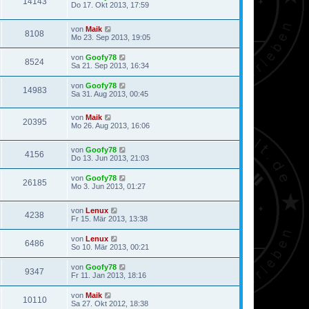
14143
Do 17. Okt 2013, 17:59
von
Maik
8108
Mo 23. Sep 2013, 19:05
von
Goofy78
8524
Sa 21. Sep 2013, 16:34
von
Goofy78
14983
Sa 31. Aug 2013, 00:45
von
Maik
20395
Mo 26. Aug 2013, 16:06
von
Goofy78
4156
Do 13. Jun 2013, 21:03
von
Goofy78
26185
Mo 3. Jun 2013, 01:27
von
Lenux
4238
Fr 15. Mär 2013, 13:38
von
Lenux
6486
So 10. Mär 2013, 00:21
von
Goofy78
9347
Fr 11. Jan 2013, 18:16
von
Maik
10110
Sa 27. Okt 2012, 18:38