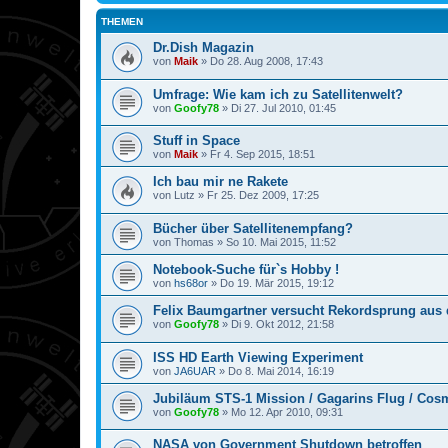
THEMEN
Dr.Dish Magazin
von
Maik
»
Do 28. Aug 2008, 17:43
Umfrage: Wie kam ich zu Satellitenwelt?
von
Goofy78
»
Di 27. Jul 2010, 01:45
Stuff in Space
von
Maik
»
Fr 4. Sep 2015, 18:51
Ich bau mir ne Rakete
von
Lutz
»
Fr 25. Dez 2009, 17:25
Bücher über Satellitenempfang?
von
Thomas
»
So 10. Mai 2015, 11:52
Notebook-Suche für`s Hobby !
von
hs68or
»
Do 19. Mär 2015, 19:12
Felix Baumgartner versucht Rekordsprung aus 
von
Goofy78
»
Di 9. Okt 2012, 21:58
ISS HD Earth Viewing Experiment
von
JA6UAR
»
Do 8. Mai 2014, 16:19
Jubiläum STS-1 Mission / Gagarins Flug / Cos
von
Goofy78
»
Mo 12. Apr 2010, 09:31
NASA von Government Shutdown betroffen