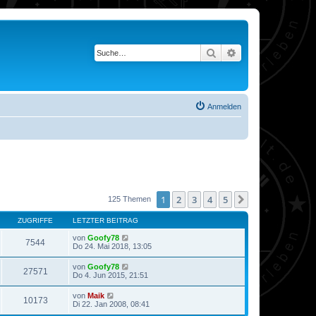
Suche
Erweiterte Suche
Anmelden
1
2
3
4
5
Nächste
125 Themen
ZUGRIFFE
LETZTER BEITRAG
von
Goofy78
7544
Do 24. Mai 2018, 13:05
von
Goofy78
27571
Do 4. Jun 2015, 21:51
von
Maik
10173
Di 22. Jan 2008, 08:41