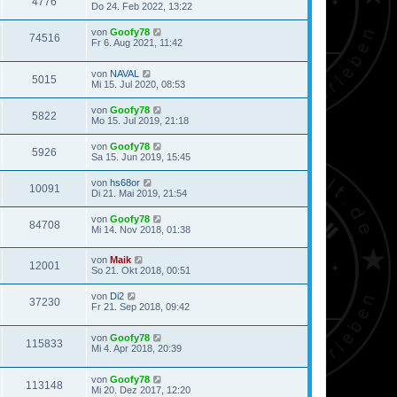
4776
Do 24. Feb 2022, 13:22
von
Goofy78
74516
Fr 6. Aug 2021, 11:42
von
NAVAL
5015
Mi 15. Jul 2020, 08:53
von
Goofy78
5822
Mo 15. Jul 2019, 21:18
von
Goofy78
5926
Sa 15. Jun 2019, 15:45
von
hs68or
10091
Di 21. Mai 2019, 21:54
von
Goofy78
84708
Mi 14. Nov 2018, 01:38
von
Maik
12001
So 21. Okt 2018, 00:51
von
Di2
37230
Fr 21. Sep 2018, 09:42
von
Goofy78
115833
Mi 4. Apr 2018, 20:39
von
Goofy78
113148
Mi 20. Dez 2017, 12:20