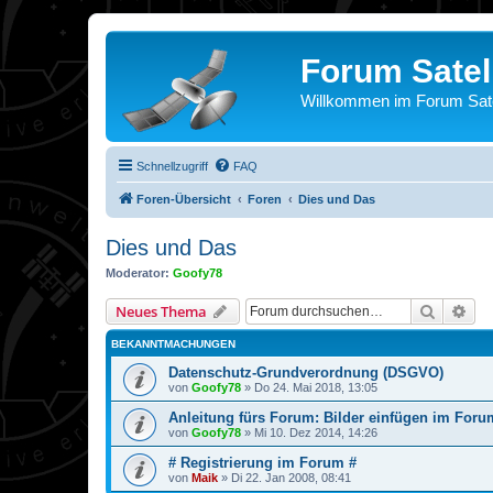
Forum Satel
Willkommen im Forum Satel
Schnellzugriff
FAQ
Foren-Übersicht
Foren
Dies und Das
Dies und Das
Moderator:
Goofy78
Suche
Erw
Neues Thema
BEKANNTMACHUNGEN
Datenschutz-Grundverordnung (DSGVO)
von
Goofy78
»
Do 24. Mai 2018, 13:05
Anleitung fürs Forum: Bilder einfügen im Foru
von
Goofy78
»
Mi 10. Dez 2014, 14:26
# Registrierung im Forum #
von
Maik
»
Di 22. Jan 2008, 08:41