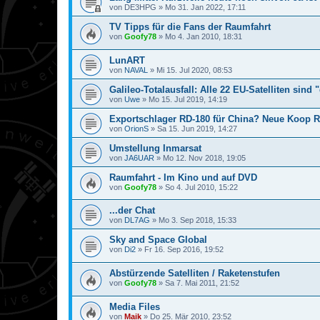
von
DE3HPG
»
Mo 31. Jan 2022, 17:11
TV Tipps für die Fans der Raumfahrt
von
Goofy78
»
Mo 4. Jan 2010, 18:31
LunART
von
NAVAL
»
Mi 15. Jul 2020, 08:53
Galileo-Totalausfall: Alle 22 EU-Satelliten sind
von
Uwe
»
Mo 15. Jul 2019, 14:19
Exportschlager RD-180 für China? Neue Koop 
von
OrionS
»
Sa 15. Jun 2019, 14:27
Umstellung Inmarsat
von
JA6UAR
»
Mo 12. Nov 2018, 19:05
Raumfahrt - Im Kino und auf DVD
von
Goofy78
»
So 4. Jul 2010, 15:22
...der Chat
von
DL7AG
»
Mo 3. Sep 2018, 15:33
Sky and Space Global
von
Di2
»
Fr 16. Sep 2016, 19:52
Abstürzende Satelliten / Raketenstufen
von
Goofy78
»
Sa 7. Mai 2011, 21:52
Media Files
von
Maik
»
Do 25. Mär 2010, 23:52