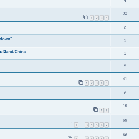
4
32
1
2
3
4
0
 "down"
1
Rußland/China
1
5
41
1
2
3
4
5
6
19
1
2
69
1
3
4
5
6
7
…
66