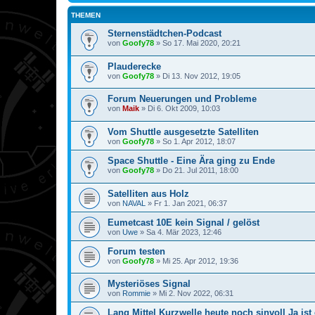
THEMEN
Sternenstädtchen-Podcast
von
Goofy78
»
So 17. Mai 2020, 20:21
Plauderecke
von
Goofy78
»
Di 13. Nov 2012, 19:05
Forum Neuerungen und Probleme
von
Maik
»
Di 6. Okt 2009, 10:03
Vom Shuttle ausgesetzte Satelliten
von
Goofy78
»
So 1. Apr 2012, 18:07
Space Shuttle - Eine Ära ging zu Ende
von
Goofy78
»
Do 21. Jul 2011, 18:00
Satelliten aus Holz
von
NAVAL
»
Fr 1. Jan 2021, 06:37
Eumetcast 10E kein Signal / gelöst
von
Uwe
»
Sa 4. Mär 2023, 12:46
Forum testen
von
Goofy78
»
Mi 25. Apr 2012, 19:36
Mysteriöses Signal
von
Rommie
»
Mi 2. Nov 2022, 06:31
Lang Mittel Kurzwelle heute noch sinvoll Ja ist