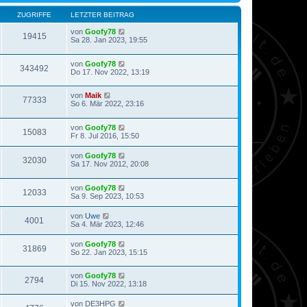
ZUGRIFFE
LETZTER BEITRAG
von
Goofy78
19415
Sa 28. Jan 2023, 19:55
von
Goofy78
343492
Do 17. Nov 2022, 13:19
von
Maik
77333
So 6. Mär 2022, 23:16
von
Goofy78
15083
Fr 8. Jul 2016, 15:50
von
Goofy78
32030
Sa 17. Nov 2012, 20:08
von
Goofy78
12033
Sa 9. Sep 2023, 10:53
von
Uwe
4001
Sa 4. Mär 2023, 12:46
von
Goofy78
31869
So 22. Jan 2023, 15:15
von
Goofy78
2794
Di 15. Nov 2022, 13:18
von
DE3HPG