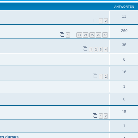
ANTWORTEN
11
1
2
260
1
23
24
25
26
27
…
38
1
2
3
4
6
16
1
2
1
0
15
1
2
1
 es duraus