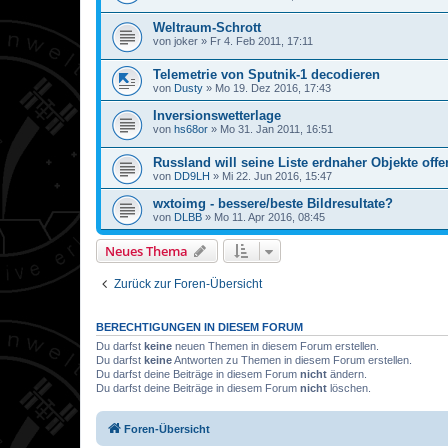
Weltraum-Schrott
von
joker
»
Fr 4. Feb 2011, 17:11
Telemetrie von Sputnik-1 decodieren
von
Dusty
»
Mo 19. Dez 2016, 17:43
Inversionswetterlage
von
hs68or
»
Mo 31. Jan 2011, 16:51
Russland will seine Liste erdnaher Objekte offe
von
DD9LH
»
Mi 22. Jun 2016, 15:47
wxtoimg - bessere/beste Bildresultate?
von
DLBB
»
Mo 11. Apr 2016, 08:45
Neues Thema
Zurück zur Foren-Übersicht
BERECHTIGUNGEN IN DIESEM FORUM
Du darfst
keine
neuen Themen in diesem Forum erstellen.
Du darfst
keine
Antworten zu Themen in diesem Forum erstellen.
Du darfst deine Beiträge in diesem Forum
nicht
ändern.
Du darfst deine Beiträge in diesem Forum
nicht
löschen.
Foren-Übersicht