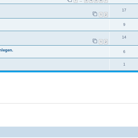
1
3
4
5
6
7
…
17
1
2
9
14
1
2
nlegen.
6
1