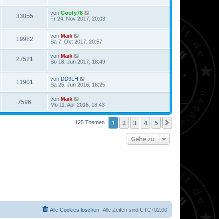
von
Goofy78
33055
Fr 24. Nov 2017, 20:03
von
Maik
19982
Sa 7. Okt 2017, 20:57
von
Maik
27521
So 18. Jun 2017, 18:49
von
DD9LH
11901
Sa 25. Jun 2016, 18:25
von
Maik
7596
Mo 11. Apr 2016, 18:43
1
2
3
4
5
Nächste
125 Themen
Gehe zu
Alle Cookies löschen
Alle Zeiten sind
UTC+02:00