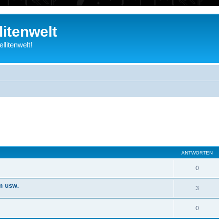
litenwelt
litenwelt!
eiterte Suche
ANTWORTEN
0
m usw.
3
0