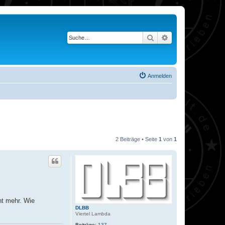
Suche
Erweiterte Suche
Anmelden
2 Beiträge • Seite
1
von
1
ht mehr. Wie
DLBB
Viertel Lambda
Beiträge:
137