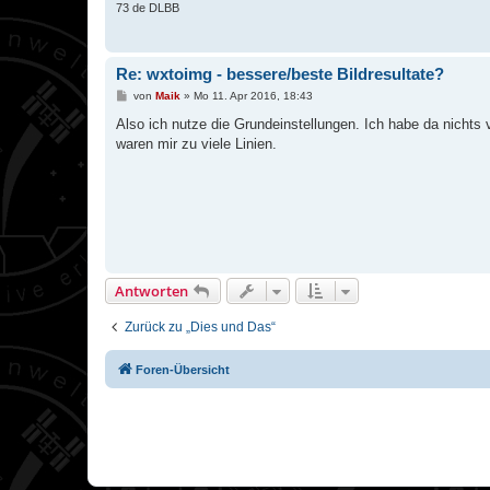
73 de DLBB
Re: wxtoimg - bessere/beste Bildresultate?
B
von
Maik
»
Mo 11. Apr 2016, 18:43
e
i
Also ich nutze die Grundeinstellungen. Ich habe da nichts
t
waren mir zu viele Linien.
r
a
g
Antworten
Zurück zu „Dies und Das“
Foren-Übersicht