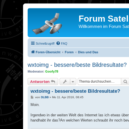
Forum Satel
Willkommen im Forum Satel
Schnellzugriff
FAQ
Foren-Übersicht
Foren
Dies und Das
wxtoimg - bessere/beste Bildresultate?
Moderator:
Goofy78
Antworten
wxtoimg - bessere/beste Bildresultate?
B
von
DLBB
»
Mo 11. Apr 2016, 08:45
e
i
Moin.
t
r
a
Irgendwo in der weiten Welt des Internet las ich etwas über
g
handhabt ihr das?An welchen Werten schraubt ihr noch be