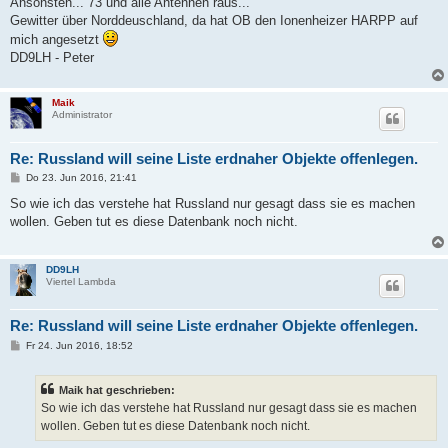
Ansonsten... 73 und alle Antennen raus...
Gewitter über Norddeuschland, da hat OB den Ionenheizer HARPP auf
mich angesetzt
DD9LH - Peter
Maik
Administrator
Re: Russland will seine Liste erdnaher Objekte offenlegen.
B
Do 23. Jun 2016, 21:41
e
i
So wie ich das verstehe hat Russland nur gesagt dass sie es machen
t
wollen. Geben tut es diese Datenbank noch nicht.
r
a
g
DD9LH
Viertel Lambda
Re: Russland will seine Liste erdnaher Objekte offenlegen.
B
Fr 24. Jun 2016, 18:52
e
i
t
Maik hat geschrieben:
r
a
So wie ich das verstehe hat Russland nur gesagt dass sie es machen
g
wollen. Geben tut es diese Datenbank noch nicht.