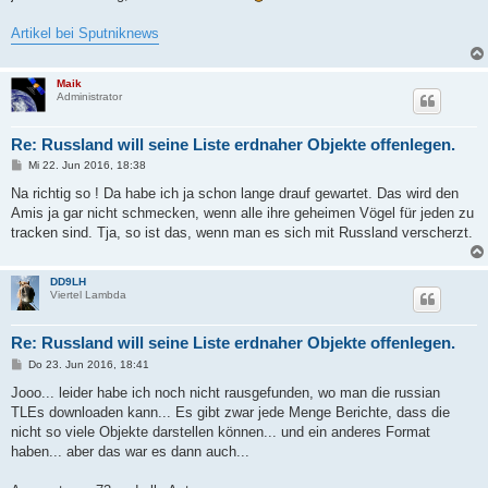
Artikel bei Sputniknews
Maik
Administrator
Re: Russland will seine Liste erdnaher Objekte offenlegen.
B
Mi 22. Jun 2016, 18:38
e
i
Na richtig so ! Da habe ich ja schon lange drauf gewartet. Das wird den
t
Amis ja gar nicht schmecken, wenn alle ihre geheimen Vögel für jeden zu
r
a
tracken sind. Tja, so ist das, wenn man es sich mit Russland verscherzt.
g
DD9LH
Viertel Lambda
Re: Russland will seine Liste erdnaher Objekte offenlegen.
B
Do 23. Jun 2016, 18:41
e
i
Jooo... leider habe ich noch nicht rausgefunden, wo man die russian
t
TLEs downloaden kann... Es gibt zwar jede Menge Berichte, dass die
r
a
nicht so viele Objekte darstellen können... und ein anderes Format
g
haben... aber das war es dann auch...