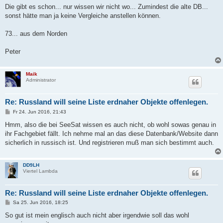
Die gibt es schon... nur wissen wir nicht wo... Zumindest die alte DB...
sonst hätte man ja keine Vergleiche anstellen können.
73... aus dem Norden
Peter
Maik
Administrator
Re: Russland will seine Liste erdnaher Objekte offenlegen.
B
Fr 24. Jun 2016, 21:43
e
i
Hmm, also die bei SeeSat wissen es auch nicht, ob wohl sowas genau in
t
ihr Fachgebiet fällt. Ich nehme mal an das diese Datenbank/Website dann
r
a
sicherlich in russisch ist. Und registrieren muß man sich bestimmt auch.
g
DD9LH
Viertel Lambda
Re: Russland will seine Liste erdnaher Objekte offenlegen.
B
Sa 25. Jun 2016, 18:25
e
i
So gut ist mein englisch auch nicht aber irgendwie soll das wohl
t