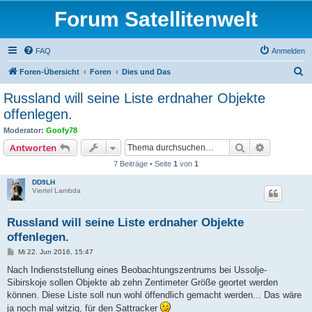
Forum Satellitenwelt
FAQ
Anmelden
S
Foren-Übersicht
Foren
Dies und Das
u
Russland will seine Liste erdnaher Objekte
c
offenlegen.
h
Moderator:
Goofy78
e
Suche
Erweiterte
Antworten
7 Beiträge • Seite
1
von
1
DD9LH
Viertel Lambda
Russland will seine Liste erdnaher Objekte
offenlegen.
B
Mi 22. Jun 2016, 15:47
e
i
Nach Indienststellung eines Beobachtungszentrums bei Ussolje-
t
Sibirskoje sollen Objekte ab zehn Zentimeter Größe geortet werden
r
a
können. Diese Liste soll nun wohl öffendlich gemacht werden... Das wäre
g
ja noch mal witzig, für den Sattracker