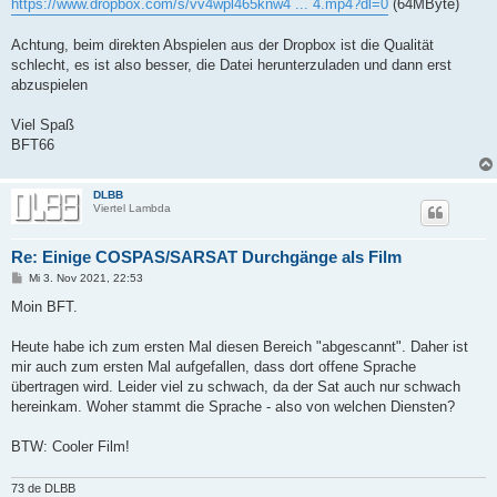
https://www.dropbox.com/s/vv4wpl465knw4 ... 4.mp4?dl=0
(64MByte)
Achtung, beim direkten Abspielen aus der Dropbox ist die Qualität
schlecht, es ist also besser, die Datei herunterzuladen und dann erst
abzuspielen
Viel Spaß
BFT66
DLBB
Viertel Lambda
Re: Einige COSPAS/SARSAT Durchgänge als Film
B
Mi 3. Nov 2021, 22:53
e
i
Moin BFT.
t
r
a
Heute habe ich zum ersten Mal diesen Bereich "abgescannt". Daher ist
g
mir auch zum ersten Mal aufgefallen, dass dort offene Sprache
übertragen wird. Leider viel zu schwach, da der Sat auch nur schwach
hereinkam. Woher stammt die Sprache - also von welchen Diensten?
BTW: Cooler Film!
73 de DLBB