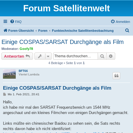
Forum Satellitenwelt
FAQ
Anmelden
S
Foren-Übersicht
Foren
Funktechnische Satellitenbeobachtung
u
Einige COSPAS/SARSAT Durchgänge als Film
c
Moderator:
Goofy78
h
Suche
Erweiterte
Antworten
e
4 Beiträge • Seite
1
von
1
BFT66
Viertel Lambda
Einige COSPAS/SARSAT Durchgänge als Film
B
Mo 1. Feb 2021, 20:41
e
i
Hallo,
t
ich habe mir mal den SARSAT Frequenzbereich um 1544 MHz
r
a
angeschaut und ein kleines Filmchen von einigen Durchgängen gemacht.
g
Links müßte ein chinesischer Baidou zu sehen sein, die Sats rechts
rechts davon habe ich nicht identifiziert: