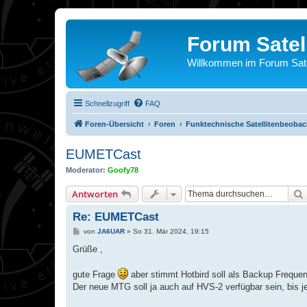
Forum Satel
Willkommen im Forum Satel
Schnellzugriff
FAQ
Foren-Übersicht
Foren
Funktechnische Satellitenbeoba
EUMETCast
Moderator:
Goofy78
Antworten
Re: EUMETCast
B
von
JA6UAR
»
So 31. Mär 2024, 19:15
e
i
Grüße ,
t
r
a
gute Frage
aber stimmt Hotbird soll als Backup Frequenz
g
Der neue MTG soll ja auch auf HVS-2 verfügbar sein, bis 