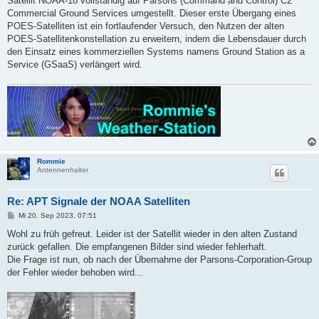
Satellit NOAA-18 vollständig auf Parsons (Command and Control) C2
Commercial Ground Services umgestellt. Dieser erste Übergang eines
POES-Satelliten ist ein fortlaufender Versuch, den Nutzen der alten
POES-Satellitenkonstellation zu erweitern, indem die Lebensdauer durch
den Einsatz eines kommerziellen Systems namens Ground Station as a
Service (GSaaS) verlängert wird.
Rommie
Antennenhalter
Re: APT Signale der NOAA Satelliten
B
Mi 20. Sep 2023, 07:51
e
i
Wohl zu früh gefreut. Leider ist der Satellit wieder in den alten Zustand
t
zurück gefallen. Die empfangenen Bilder sind wieder fehlerhaft.
r
a
Die Frage ist nun, ob nach der Übernahme der Parsons-Corporation-Group
g
der Fehler wieder behoben wird...