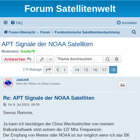
Forum Satellitenwelt
FAQ
Anmelden
S
Foren-Übersicht
Foren
Funktechnische Satellitenbeobachtung
u
APT Signale der NOAA Satelliten
c
Moderator:
Goofy78
h
Suche
Erweiterte
Antworten
e
Seite
18
von
18
1
14
15
16
17
18
Vorherige
179 Beiträge
…
JA6UAR
Hört die Flöhe im Äther husten
Re: APT Signale der NOAA Satelliten
B
So 9. Jul 2023, 09:55
e
i
Servus Rommie,
t
r
a
Ja kann ich bestätigen der China Wechselrichter von meinem
g
Balkonkraftwerk stört extrem die 137 Mhz Frequenzen.
Der Empfang von Meteor oder NOAA ist nur möglich wenn ich das BK