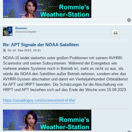
Rommie
Antennenhalter
Re: APT Signale der NOAA Satelliten
B
Do 14. Sep 2023, 16:41
e
i
NOAA-15 leidet weiterhin unter großen Problemen mit seinem AVHRR-
t
Scanmotor und seinen Subsystemen. Während der Energiebus wie
r
a
mehrere andere Systeme noch in Betrieb ist, sieht es nicht so aus, als
g
würde die NOAA den Satelliten außer Betrieb nehmen, sondern eher das
AVHRR-System abschalten und damit ein Vierteljahrhundert Orbitaldienst
für APT und HRPT beenden. Die Schätzungen für die Abschaltung von
HRPT und APT beziehen sich auf das Ende der Woche vom 15.09.2023.
https://usradioguy.com/science/end-of-life/