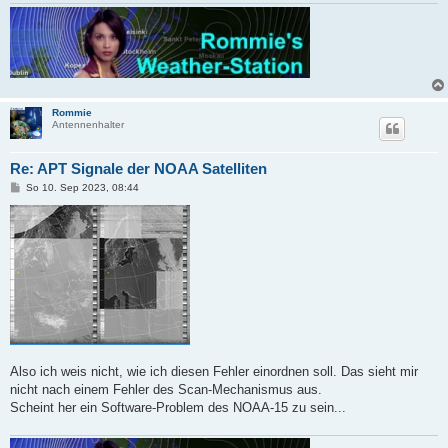
Rommie
Antennenhalter
Re: APT Signale der NOAA Satelliten
B
So 10. Sep 2023, 08:44
e
i
t
r
a
g
Also ich weis nicht, wie ich diesen Fehler einordnen soll. Das sieht mir
nicht nach einem Fehler des Scan-Mechanismus aus.
Scheint her ein Software-Problem des NOAA-15 zu sein...