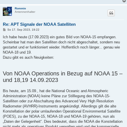
Rommie
Antennenhalter
Re: APT Signale der NOAA Satelliten
B
So 17. Sep 2023, 19:22
e
i
Ich habe heute (17.09.2023) ein gutes Bild von NOAA-15 empfangen.
t
Scheinbar hat man den Satelliten doch nicht abgeschaltet, sondern neu
r
a
gestartet und er funktioniert wieder. Hoffentlich noch länger... genau wie
g
NOAA-18 und 19.
Dazu gibt es auch Neuigkeiten:
Von NOAA Operations in Bezug auf NOAA 15 –
und 18,19 14.09.2023
Bis heute, am 15.09., hat die National Oceanic and Atmospheric
Administration (NOAA) keine Pläne zur Stilllegung des NOAA-15-
Satelliten oder zur Abschaltung des Advanced Very High Resolution
Radiometer (AVHRR)-Instruments angekündigt. Allerdings gilt die alte
Konstellation der polar umlaufenden Operational Environmental Satellite
(POES), zu der NOAA-15, NOAA-18 und NOAA-19 gehören, nun als
„Daten der Gelegenheit“. Dies bedeutet, dass die NOAA die Konstellation
nicht mehr als operatives Produkt verwalten wird und der kommerzielle