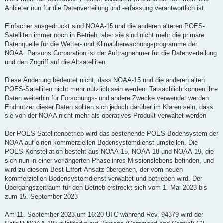
Anbieter nun für die Datenverteilung und -erfassung verantwortlich ist.
Einfacher ausgedrückt sind NOAA-15 und die anderen älteren POES-
Satelliten immer noch in Betrieb, aber sie sind nicht mehr die primäre
Datenquelle für die Wetter- und Klimaüberwachungsprogramme der
NOAA. Parsons Corporation ist der Auftragnehmer für die Datenverteilung
und den Zugriff auf die Altsatelliten.
Diese Änderung bedeutet nicht, dass NOAA-15 und die anderen alten
POES-Satelliten nicht mehr nützlich sein werden. Tatsächlich können ihre
Daten weiterhin für Forschungs- und andere Zwecke verwendet werden.
Endnutzer dieser Daten sollten sich jedoch darüber im Klaren sein, dass
sie von der NOAA nicht mehr als operatives Produkt verwaltet werden
Der POES-Satellitenbetrieb wird das bestehende POES-Bodensystem der
NOAA auf einen kommerziellen Bodensystemdienst umstellen. Die
POES-Konstellation besteht aus NOAA-15, NOAA-18 und NOAA-19, die
sich nun in einer verlängerten Phase ihres Missionslebens befinden, und
wird zu diesem Best-Effort-Ansatz übergehen, der vom neuen
kommerziellen Bodensystemdienst verwaltet und betrieben wird. Der
Übergangszeitraum für den Betrieb erstreckt sich vom 1. Mai 2023 bis
zum 15. September 2023
Am 11. September 2023 um 16:20 UTC während Rev. 94379 wird der