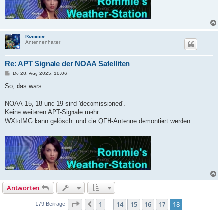
Rommie
Antennenhalter
Re: APT Signale der NOAA Satelliten
B
Do 28. Aug 2025, 18:06
e
i
So, das wars...
t
r
a
NOAA-15, 18 und 19 sind 'decomissioned'.
g
Keine weiteren APT-Signale mehr...
WXtoIMG kann gelöscht und die QFH-Antenne demontiert werden...
Antworten
Seite
18
von
18
1
14
15
16
17
18
Vorherige
179 Beiträge
…