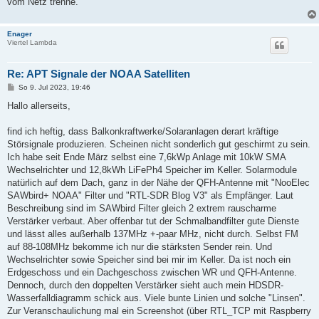
vom Netz trenne.
Enager
Viertel Lambda
Re: APT Signale der NOAA Satelliten
B
So 9. Jul 2023, 19:46
e
i
Hallo allerseits,
t
r
a
find ich heftig, dass Balkonkraftwerke/Solaranlagen derart kräftige
g
Störsignale produzieren. Scheinen nicht sonderlich gut geschirmt zu sein.
Ich habe seit Ende März selbst eine 7,6kWp Anlage mit 10kW SMA
Wechselrichter und 12,8kWh LiFePh4 Speicher im Keller. Solarmodule
natürlich auf dem Dach, ganz in der Nähe der QFH-Antenne mit "NooElec
SAWbird+ NOAA" Filter und "RTL-SDR Blog V3" als Empfänger. Laut
Beschreibung sind im SAWbird Filter gleich 2 extrem rauscharme
Verstärker verbaut. Aber offenbar tut der Schmalbandfilter gute Dienste
und lässt alles außerhalb 137MHz +-paar MHz, nicht durch. Selbst FM
auf 88-108MHz bekomme ich nur die stärksten Sender rein. Und
Wechselrichter sowie Speicher sind bei mir im Keller. Da ist noch ein
Erdgeschoss und ein Dachgeschoss zwischen WR und QFH-Antenne.
Dennoch, durch den doppelten Verstärker sieht auch mein HDSDR-
Wasserfalldiagramm schick aus. Viele bunte Linien und solche "Linsen".
Zur Veranschaulichung mal ein Screenshot (über RTL_TCP mit Raspberry