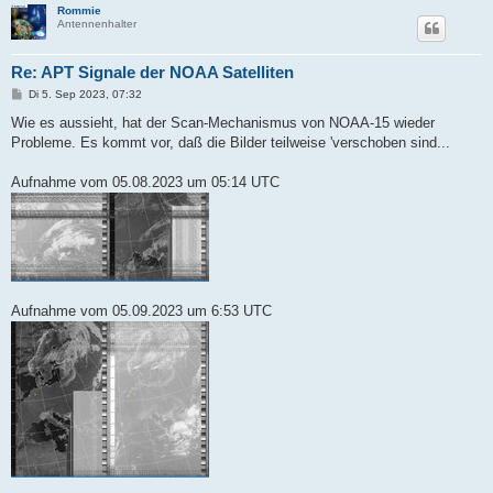
Rommie
Antennenhalter
Re: APT Signale der NOAA Satelliten
B
Di 5. Sep 2023, 07:32
e
i
Wie es aussieht, hat der Scan-Mechanismus von NOAA-15 wieder
t
Probleme. Es kommt vor, daß die Bilder teilweise 'verschoben sind...
r
a
g
Aufnahme vom 05.08.2023 um 05:14 UTC
Aufnahme vom 05.09.2023 um 6:53 UTC