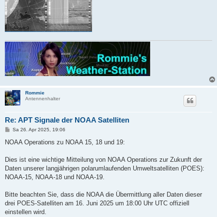
Rommie
Antennenhalter
Re: APT Signale der NOAA Satelliten
B
Sa 26. Apr 2025, 19:06
e
i
NOAA Operations zu NOAA 15, 18 und 19:
t
r
a
Dies ist eine wichtige Mitteilung von NOAA Operations zur Zukunft der
g
Daten unserer langjährigen polarumlaufenden Umweltsatelliten (POES):
NOAA-15, NOAA-18 und NOAA-19.
Bitte beachten Sie, dass die NOAA die Übermittlung aller Daten dieser
drei POES-Satelliten am 16. Juni 2025 um 18:00 Uhr UTC offiziell
einstellen wird.