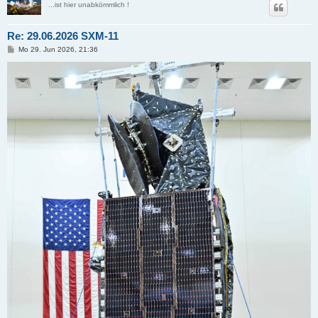
...ist hier unabkömmlich !
Re: 29.06.2026 SXM-11
B
Mo 29. Jun 2026, 21:36
e
i
t
r
a
g