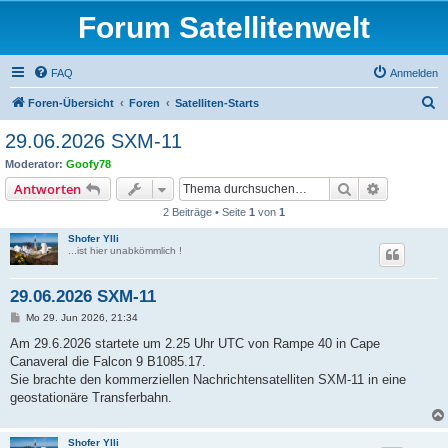
Forum Satellitenwelt
FAQ
Anmelden
S
Foren-Übersicht
Foren
Satelliten-Starts
u
29.06.2026 SXM-11
c
Moderator:
Goofy78
h
Suche
Erweiterte
Antworten
e
2 Beiträge • Seite
1
von
1
Shofer Ylli
...ist hier unabkömmlich !
29.06.2026 SXM-11
B
Mo 29. Jun 2026, 21:34
e
i
Am 29.6.2026 startete um 2.25 Uhr UTC von Rampe 40 in Cape
t
Canaveral die Falcon 9 B1085.17.
r
a
Sie brachte den kommerziellen Nachrichtensatelliten SXM-11 in eine
g
geostationäre Transferbahn.
Shofer Ylli