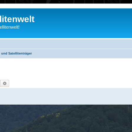
litenwelt
litenwelt!
und Satellitenträger
Suche
Erweiterte Suche