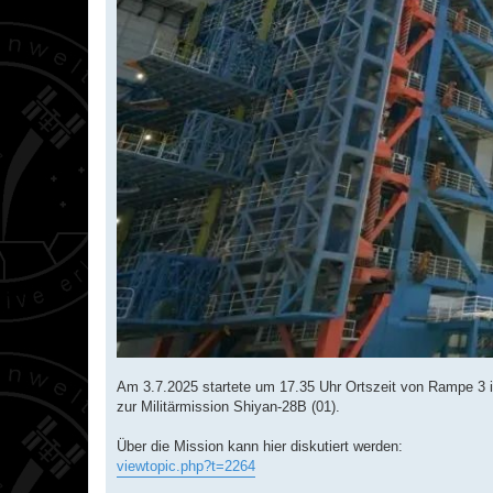
Am 3.7.2025 startete um 17.35 Uhr Ortszeit von Rampe 3 
zur Militärmission Shiyan-28B (01).
Über die Mission kann hier diskutiert werden:
viewtopic.php?t=2264