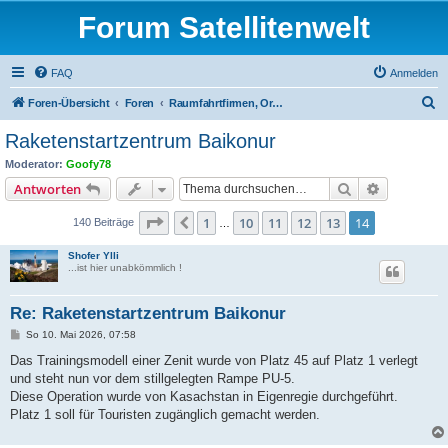
Forum Satellitenwelt
FAQ
Anmelden
S
Foren-Übersicht
Foren
Raumfahrtfirmen, Organisationen und Satellitenträger
u
Raketenstartzentrum Baikonur
c
Moderator:
Goofy78
h
Suche
Erweiterte
Antworten
e
Seite
14
von
14
1
10
11
12
13
14
Vorherige
140 Beiträge
…
Shofer Ylli
...ist hier unabkömmlich !
Re: Raketenstartzentrum Baikonur
B
So 10. Mai 2026, 07:58
e
i
Das Trainingsmodell einer Zenit wurde von Platz 45 auf Platz 1 verlegt
t
und steht nun vor dem stillgelegten Rampe PU-5.
r
a
Diese Operation wurde von Kasachstan in Eigenregie durchgeführt.
g
Platz 1 soll für Touristen zugänglich gemacht werden.