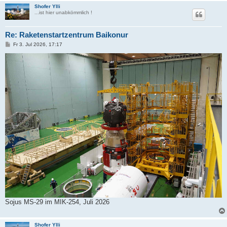
Shofer Ylli
...ist hier unabkömmlich !
Re: Raketenstartzentrum Baikonur
B
Fr 3. Jul 2026, 17:17
e
i
t
r
a
g
Sojus MS-29 im MIK-254, Juli 2026
Shofer Ylli