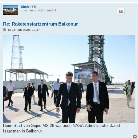
Shofer Ylli
...ist hier unabkömmlich !
Re: Raketenstartzentrum Baikonur
B
Mi 15. Jul 2026, 22:47
e
i
t
r
a
g
Beim Start von Sojus MS-29 war auch NASA-Administrator Jared
Isaacman in Baikonur.