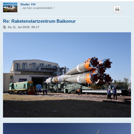
Shofer Ylli
...ist hier unabkömmlich !
Re: Raketenstartzentrum Baikonur
B
Sa 11. Jul 2026, 06:17
e
i
t
r
a
g