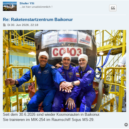
Shofer Ylli
...ist hier unabkömmlich !
Re: Raketenstartzentrum Baikonur
B
Di 30. Jun 2026, 22:18
e
i
t
r
a
g
Seit dem 30.6.2026 sind wieder Kosmonauten in Baikonur.
Sie trainieren im MIK-254 im Raumschiff Sojus MS-29.