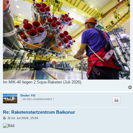
t
r
a
g
Im MIK-40 liegen 2 Sojus-Raketen (Juli 2026).
Shofer Ylli
...ist hier unabkömmlich !
Re: Raketenstartzentrum Baikonur
B
Di 14. Jul 2026, 15:04
e
i
t
r