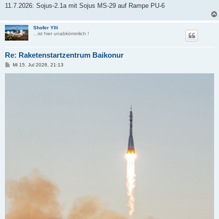
a
11.7.2026: Sojus-2.1a mit Sojus MS-29 auf Rampe PU-6
g
Shofer Ylli
...ist hier unabkömmlich !
Re: Raketenstartzentrum Baikonur
B
Mi 15. Jul 2026, 21:13
e
i
t
r
a
g