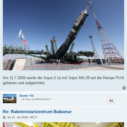
Am 11.7.2026 wurde die Sojus-2.1a mit Sojus MS-29 auf die Rampe PU-6
gefahren und aufgerichtet.
Shofer Ylli
...ist hier unabkömmlich !
Re: Raketenstartzentrum Baikonur
B
Sa 11. Jul 2026, 08:17
e
i