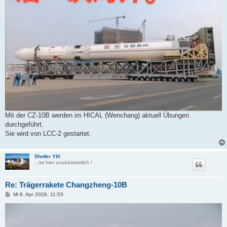
r
a
g
Mit der CZ-10B werden im HICAL (Wenchang) aktuell Übungen
durchgeführt.
Sie wird von LCC-2 gestartet.
Shofer Ylli
...ist hier unabkömmlich !
Re: Trägerrakete Changzheng-10B
B
Mi 8. Apr 2026, 11:53
e
i
t
r
a