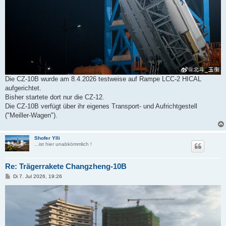
Die CZ-10B wurde am 8.4.2026 testweise auf Rampe LCC-2 HICAL
aufgerichtet.
Bisher startete dort nur die CZ-12.
Die CZ-10B verfügt über ihr eigenes Transport- und Aufrichtgestell
("Meiller-Wagen").
Shofer Ylli
...ist hier unabkömmlich !
Re: Trägerrakete Changzheng-10B
B
Di 7. Jul 2026, 19:26
e
i
t
r
a
g