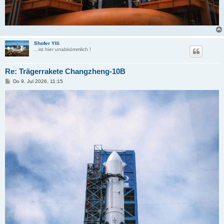
Shofer Ylli
...ist hier unabkömmlich !
Re: Trägerrakete Changzheng-10B
B
Do 9. Jul 2026, 11:15
e
i
t
r
a
g