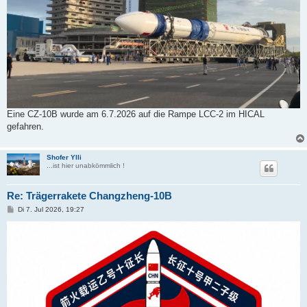
Eine CZ-10B wurde am 6.7.2026 auf die Rampe LCC-2 im HICAL
gefahren.
Shofer Ylli
...ist hier unabkömmlich !
Re: Trägerrakete Changzheng-10B
B
Di 7. Jul 2026, 19:27
e
i
t
r
a
g