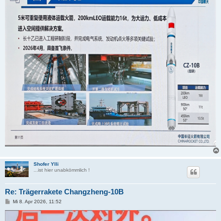
t
r
a
g
Shofer Ylli
...ist hier unabkömmlich !
Re: Trägerrakete Changzheng-10B
B
Mi 8. Apr 2026, 11:52
e
i
t