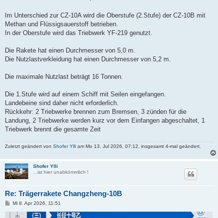
Im Unterschied zur CZ-10A wird die Oberstufe (2.Stufe) der CZ-10B mit
Methan und Flüssigsauerstoff betrieben.
In der Oberstufe wird das Triebwerk YF-219 genutzt.
Die Rakete hat einen Durchmesser von 5,0 m.
Die Nutzlastverkleidung hat einen Durchmesser von 5,2 m.
Die maximale Nutzlast beträgt 16 Tonnen.
Die 1.Stufe wird auf einem Schiff mit Seilen eingefangen.
Landebeine sind daher nicht erforderlich.
Rückkehr: 2 Triebwerke brennen zum Bremsen, 3 zünden für die
Landung, 2 Triebwerke werden kurz vor dem Einfangen abgeschaltet, 1
Triebwerk brennt die gesamte Zeit
Zuletzt geändert von
Shofer Ylli
am Mo 13. Jul 2026, 07:12, insgesamt 4-mal geändert.
Shofer Ylli
...ist hier unabkömmlich !
Re: Trägerrakete Changzheng-10B
B
Mi 8. Apr 2026, 11:51
e
i