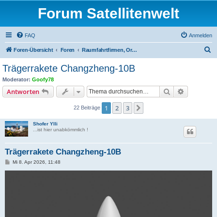
Forum Satellitenwelt
FAQ
Anmelden
S
Foren-Übersicht
Foren
Raumfahrtfirmen, Organisationen und Satellitenträger
u
Trägerrakete Changzheng-10B
c
Moderator:
Goofy78
h
Suche
Erweiterte
Antworten
e
1
2
3
Nächste
22 Beiträge
Shofer Ylli
...ist hier unabkömmlich !
Trägerrakete Changzheng-10B
B
Mi 8. Apr 2026, 11:48
e
i
t
r
a
g