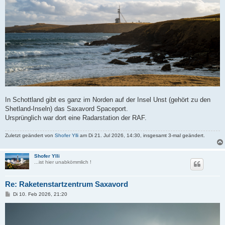
In Schottland gibt es ganz im Norden auf der Insel Unst (gehört zu den
Shetland-Inseln) das Saxavord Spaceport.
Ursprünglich war dort eine Radarstation der RAF.
Zuletzt geändert von
Shofer Ylli
am Di 21. Jul 2026, 14:30, insgesamt 3-mal geändert.
Shofer Ylli
...ist hier unabkömmlich !
Re: Raketenstartzentrum Saxavord
B
Di 10. Feb 2026, 21:20
e
i
t
r
a