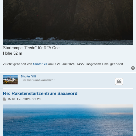
Startrampe "Fredo" für RFA One
Höhe 52 m
Zuletzt geändert von
Shofer Ylli
am Di 21. Jul 2026, 14:27, insgesamt 1-mal geändert.
Shofer Ylli
...ist hier unabkömmlich !
Re: Raketenstartzentrum Saxavord
B
Di 10. Feb 2026, 21:23
e
i
t
r
a
g