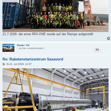
21.7.2026: die erste RFA ONE wurde auf der Rampe aufgestellt
Shofer Ylli
...ist hier unabkömmlich !
Re: Raketenstartzentrum Saxavord
B
Di 21. Jul 2026, 11:57
e
i
t
r
a
g