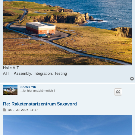
Halle AIT
AIT = Assembly, Integration, Testing
Shofer Ylli
...ist hier unabkömmlich !
Re: Raketenstartzentrum Saxavord
B
Do 9. Jul 2026, 11:17
e
i
t
r
a
g