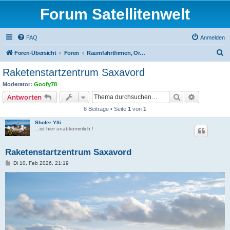
Forum Satellitenwelt
FAQ
Anmelden
S
Foren-Übersicht
Foren
Raumfahrtfirmen, Organisationen und Satellitenträger
u
Raketenstartzentrum Saxavord
c
Moderator:
Goofy78
h
Suche
Erweiterte
Antworten
e
6 Beiträge • Seite
1
von
1
Shofer Ylli
...ist hier unabkömmlich !
Raketenstartzentrum Saxavord
B
Di 10. Feb 2026, 21:19
e
i
t
r
a
g