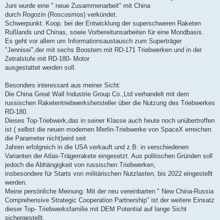
Juni wurde eine " neue Zusammenarbeit" mit China
durch Rogozin (Roscosmos) verkündet.
Schwerpunkt: Koop. bei der Entwicklung der superschweren Raketen
Rußlands und Chinas, sowie Vorbereitunsarbeiten für eine Mondbasis.
Es geht vor allem um Informationsaustausch zum Superträger
"Jennisei",der mit sechs Boostern mit RD-171 Triebwerken und in der
Zetralstufe mit RD-180- Motor
ausgestattet werden soll.
Besonders interessant aus meiner Sicht:
Die China Great Wall Industrie Group Co.,Ltd verhandelt mit dem
russischen Raketentriebwerkshersteller über die Nutzung des Triebwerkes
RD-180.
Dieses Top-Triebwerk,das in seiner Klasse auch heute noch unübertroffen
ist ( selbst die neuen modernen Merlin-Triebwerke von SpaceX erreichen
die Parameter nicht)wird seit
Jahren erfolgreich in die USA verkauft und z.B: in verschiedenen
Varianten der Atlas-Trägerrakete eingesetzt. Aus politischen Gründen soll
jedoch die Abhängigkeit von russischen Triebwerken,
insbesondere für Starts von militärischen Nutzlasten, bis 2022 eingestellt
werden.
Meine persönliche Meinung: Mit der neu vereinbarten " New China-Russia
Comprehensive Strategic Cooperation Partnership" ist der weitere Einsatz
dieser Top- Triebwerksfamilie mit DEM Potential auf lange Sicht
sichergestellt.