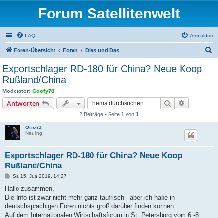
Forum Satellitenwelt
FAQ
Anmelden
S
Foren-Übersicht
Foren
Dies und Das
u
Exportschlager RD-180 für China? Neue Koop
c
Rußland/China
h
Moderator:
Goofy78
e
Suche
Erweiterte
Antworten
2 Beiträge • Seite
1
von
1
OrionS
Neuling
Exportschlager RD-180 für China? Neue Koop
Rußland/China
B
Sa 15. Jun 2019, 14:27
e
i
Hallo zusammen,
t
Die Info ist zwar nicht mehr ganz taufrisch , aber ich habe in
r
a
deutschsprachigen Foren nichts groß darüber finden können.
g
Auf dem Internationalen Wirtschaftsforum in St. Petersburg vom 6.-8.