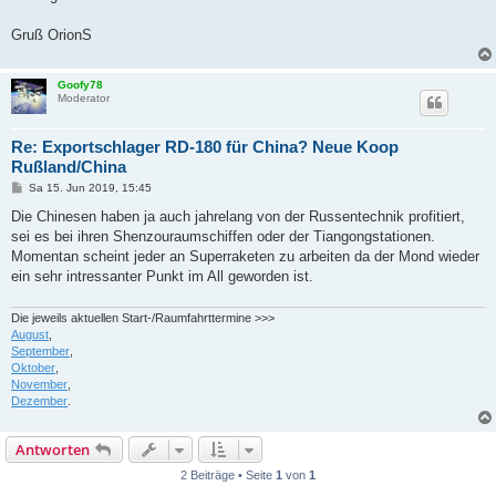
Gruß OrionS
Goofy78
Moderator
Re: Exportschlager RD-180 für China? Neue Koop
Rußland/China
B
Sa 15. Jun 2019, 15:45
e
i
Die Chinesen haben ja auch jahrelang von der Russentechnik profitiert,
t
sei es bei ihren Shenzouraumschiffen oder der Tiangongstationen.
r
a
Momentan scheint jeder an Superraketen zu arbeiten da der Mond wieder
g
ein sehr intressanter Punkt im All geworden ist.
Die jeweils aktuellen Start-/Raumfahrttermine >>>
August
,
September
,
Oktober
,
November
,
Dezember
.
Antworten
2 Beiträge • Seite
1
von
1