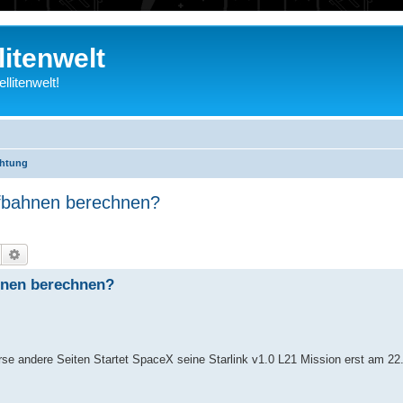
litenwelt
litenwelt!
chtung
ufbahnen berechnen?
Suche
Erweiterte Suche
hnen berechnen?
erse andere Seiten Startet SpaceX seine Starlink v1.0 L21 Mission erst am 2