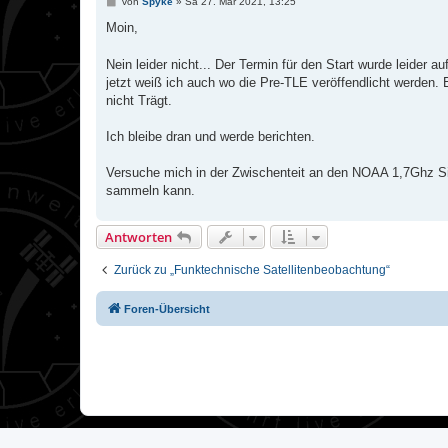
B
von
Spyke
»
Sa 27. Mär 2021, 13:25
e
i
Moin,
t
r
a
Nein leider nicht... Der Termin für den Start wurde leider a
g
jetzt weiß ich auch wo die Pre-TLE veröffendlicht werden.
nicht Trägt.
Ich bleibe dran und werde berichten.
Versuche mich in der Zwischenteit an den NOAA 1,7Ghz Si
sammeln kann.
Antworten
Zurück zu „Funktechnische Satellitenbeobachtung“
Foren-Übersicht