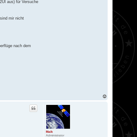
2UI aus) für Versuche
sind mir nicht
berflüge nach dem
N
a
c
h
o
b
e
n
Maik
Administrator