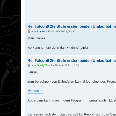
Re: Falcon9 2te Stufe ersten beiden Umlaufbah
B
von
Spyke
»
Fr 19. Mär 2021, 23:31
e
i
Maik Danke,
t
r
a
wo kann ich die denn dan Finden? (Link)
g
Re: Falcon9 2te Stufe ersten beiden Umlaufbah
B
von
Goofy78
»
Sa 20. Mär 2021, 14:21
e
i
Grüße,
t
r
a
zum berechnen von Bahndaten kannst Du folgendes Prog
g
Heavensat
Außerdem kann man in dem Programm normal auch TLE reinl
Ca. 22min nach dem Start kannst Du theorethisch das Sig