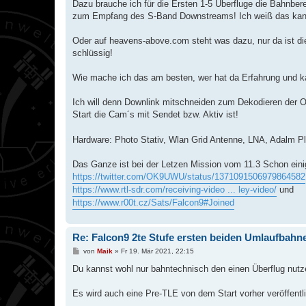
Dazu brauche ich für die Ersten 1-5 Überfluge die Bahnb
zum Empfang des S-Band Downstreams! Ich weiß das kann
Oder auf heavens-above.com steht was dazu, nur da ist die
schlüssig!
Wie mache ich das am besten, wer hat da Erfahrung und ka
Ich will denn Downlink mitschneiden zum Dekodieren der 
Start die Cam´s mit Sendet bzw. Aktiv ist!
Hardware: Photo Stativ, Wlan Grid Antenne, LNA, Adalm P
Das Ganze ist bei der Letzen Mission vom 11.3 Schon eini
https://twitter.com/OK9UWU/status/1371091506979864582
https://www.rtl-sdr.com/receiving-video ... ley-video/
und
https://www.r00t.cz/Sats/Falcon9#Joined
Re: Falcon9 2te Stufe ersten beiden Umlaufbah
B
von
Maik
»
Fr 19. Mär 2021, 22:15
e
i
Du kannst wohl nur bahntechnisch den einen Überflug nutz
t
r
a
Es wird auch eine Pre-TLE von dem Start vorher veröffentl
g