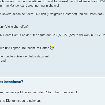
erechnungen bzw. den ungefähren EL und AZ Winkel (von Norddeutschland JO4
 man Manuel ca. Berechnen nur nicht wie!
 Rakete schon seit dem 14.3 drin (Erfolgreich Gestartet) und die Daten dazu 
nn Vielleicht helfen?
ON Board Cam´s an der 2ten Stufe auf 2232,5 /2272,5MHz der wohl nur 1-2 Ü
luto und Laptop. Bei nacht im Garten
gen Leuten Gelungen Infos dazu auf:
und
nen berechnen?
en, der wenige Minuten nach dem Start über Europa erfolgt.
icht. Die kannst du ja nehmen.