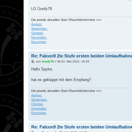
LG Goofy78
Die jeweils aktuellen Start-/Raumfahrttermine >>>
August
,
September
,
Oktober
,
November
,
Dezember
.
Re: Falcon9 2te Stufe ersten beiden Umlaufbah
B
von
Goofy78
»
Mi 24. Mär 2021, 16:33
e
i
Hallo Spyke,
t
r
a
hat es geklappt mit dem Empfang?
g
Die jeweils aktuellen Start-/Raumfahrttermine >>>
August
,
September
,
Oktober
,
November
,
Dezember
.
Re: Falcon9 2te Stufe ersten beiden Umlaufbah