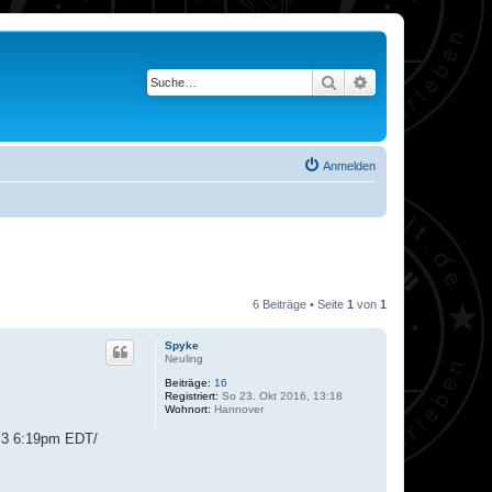
Suche
Erweiterte Suche
Anmelden
6 Beiträge • Seite
1
von
1
Spyke
Neuling
Beiträge:
16
Registriert:
So 23. Okt 2016, 13:18
Wohnort:
Hannover
2.3 6:19pm EDT/