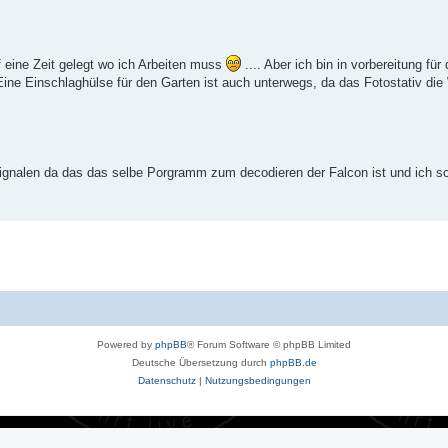
uf eine Zeit gelegt wo ich Arbeiten muss
.... Aber ich bin in vorbereitung fü
 Eine Einschlaghülse für den Garten ist auch unterwegs, da das Fotostativ di
gnalen da das das selbe Porgramm zum decodieren der Falcon ist und ich so
Powered by
phpBB
® Forum Software © phpBB Limited
Deutsche Übersetzung durch
phpBB.de
Datenschutz
|
Nutzungsbedingungen