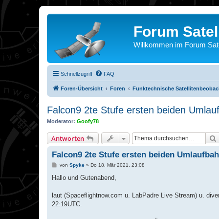
Forum Satel
Willkommen im Forum Satel
Schnellzugriff
FAQ
Foren-Übersicht
Foren
Funktechnische Satellitenbeoba
Falcon9 2te Stufe ersten beiden Umla
Moderator:
Goofy78
Antworten
Falcon9 2te Stufe ersten beiden Umlaufba
B
von
Spyke
»
Do 18. Mär 2021, 23:08
e
i
Hallo und Gutenabend,
t
r
a
laut (Spaceflightnow.com u. LabPadre Live Stream) u. div
g
22:19UTC.