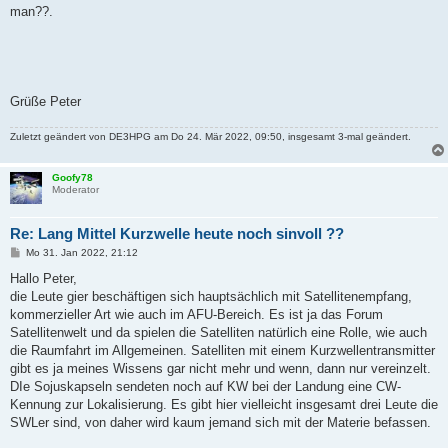
man??.
Grüße Peter
Zuletzt geändert von
DE3HPG
am Do 24. Mär 2022, 09:50, insgesamt 3-mal geändert.
Goofy78
Moderator
Re: Lang Mittel Kurzwelle heute noch sinvoll ??
B
Mo 31. Jan 2022, 21:12
e
i
Hallo Peter,
t
die Leute gier beschäftigen sich hauptsächlich mit Satellitenempfang,
r
a
kommerzieller Art wie auch im AFU-Bereich. Es ist ja das Forum
g
Satellitenwelt und da spielen die Satelliten natürlich eine Rolle, wie auch
die Raumfahrt im Allgemeinen. Satelliten mit einem Kurzwellentransmitter
gibt es ja meines Wissens gar nicht mehr und wenn, dann nur vereinzelt.
DIe Sojuskapseln sendeten noch auf KW bei der Landung eine CW-
Kennung zur Lokalisierung. Es gibt hier vielleicht insgesamt drei Leute die
SWLer sind, von daher wird kaum jemand sich mit der Materie befassen.