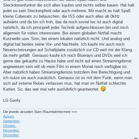
Steckdosenfunker die sich alles kaufen und nichts selber bauen. Hat halt
jeder so sein Steckenpferd oder auch mehrere. Mir macht es halt Spaß
kleine Cubesats zu belauschen, die ISS oder auch alles ab 0kHz
aufwärts und da bin ich froh, das da noch soviel los ist auch digital
natürlich, da ich prinzipiell jeder Technik aufgeschlossen bin und mich
allgemein für vieles interessiere. Bei einem globalen Notfall macht
Kurzwelle usw. Sinn, bei einem lokalen natürlich nicht. Und analog und
digital hat beides seine Vor- und Nachteile. Ich kaufe mir auch noch
Neuerscheinungen auf Schallplatte zusätzlich zur CD weil mir der Klang
da mehr gefällt. Genauso kaufe ich noch Bluerays und DVDs weil ich
gerne das gekaufte zu Hause habe und nicht auf einen Streamingdienst
angewiesen sein will ob mein Film in einem Monat noch verfügbar ist.
Aber natürlich haben Streamingdienste trotzdem ihre Berechtigung und
ich nutze sie auch zusätzlich. Genauso ist es mit dem Funk, wenn man
sich auf externe Relais verlassen mus, hat man im Notfall schlechte
Karten. So, das war mal sehr ausführlich geantwortet.
LG Goofy
Die jeweils aktuellen Start-/Raumfahrttermine >>>
August
,
September
,
Oktober
,
November
,
Dezember
.