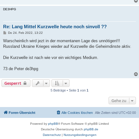
DE3HPG
Re: Lang Mittel Kurzwelle heute noch sinvoll ??
B
Do 24. Feb 2022, 13:22
e
i
Warscheinlich wird jezt in der momentanen Lage des unnötigen!!!
t
Russland Ukraine Krieges wieder auf Kurzwelle die Geheimdinste aktiv.
r
a
g
Die Kurzwelle ist nach wie vor ein wichtiges Medium.
73 de Peter de3hpg
Gesperrt
5 Beiträge • Seite
1
von
1
Gehe zu
Foren-Übersicht
Alle Cookies löschen
Alle Zeiten sind
UTC+02:00
Powered by
phpBB
® Forum Software © phpBB Limited
Deutsche Übersetzung durch
phpBB.de
Datenschutz
|
Nutzungsbedingungen