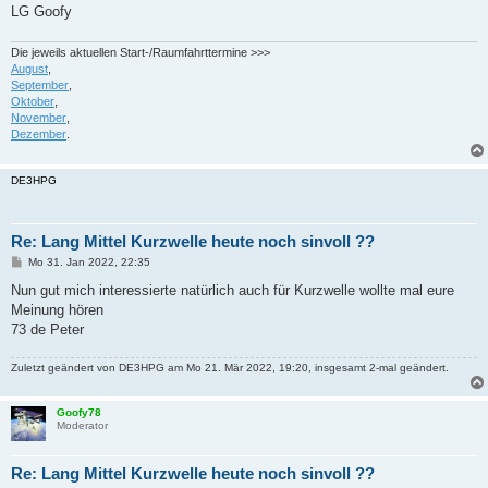
LG Goofy
Die jeweils aktuellen Start-/Raumfahrttermine >>>
August
,
September
,
Oktober
,
November
,
Dezember
.
DE3HPG
Re: Lang Mittel Kurzwelle heute noch sinvoll ??
B
Mo 31. Jan 2022, 22:35
e
i
Nun gut mich interessierte natürlich auch für Kurzwelle wollte mal eure
t
Meinung hören
r
a
73 de Peter
g
Zuletzt geändert von
DE3HPG
am Mo 21. Mär 2022, 19:20, insgesamt 2-mal geändert.
Goofy78
Moderator
Re: Lang Mittel Kurzwelle heute noch sinvoll ??