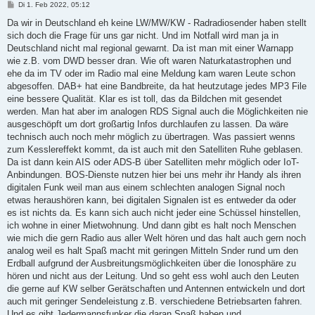
B
Di 1. Feb 2022, 05:12
e
i
Da wir in Deutschland eh keine LW/MW/KW - Radradiosender haben stellt
t
sich doch die Frage für uns gar nicht. Und im Notfall wird man ja in
r
a
Deutschland nicht mal regional gewarnt. Da ist man mit einer Warnapp
g
wie z.B. vom DWD besser dran. Wie oft waren Naturkatastrophen und
ehe da im TV oder im Radio mal eine Meldung kam waren Leute schon
abgesoffen. DAB+ hat eine Bandbreite, da hat heutzutage jedes MP3 File
eine bessere Qualität. Klar es ist toll, das da Bildchen mit gesendet
werden. Man hat aber im analogen RDS Signal auch die Möglichkeiten nie
ausgeschöpft um dort großartig Infos durchlaufen zu lassen. Da wäre
technisch auch noch mehr möglich zu übertragen. Was passiert wenns
zum Kesslereffekt kommt, da ist auch mit den Satelliten Ruhe geblasen.
Da ist dann kein AIS oder ADS-B über Satelliten mehr möglich oder IoT-
Anbindungen. BOS-Dienste nutzen hier bei uns mehr ihr Handy als ihren
digitalen Funk weil man aus einem schlechten analogen Signal noch
etwas heraushören kann, bei digitalen Signalen ist es entweder da oder
es ist nichts da. Es kann sich auch nicht jeder eine Schüssel hinstellen,
ich wohne in einer Mietwohnung. Und dann gibt es halt noch Menschen
wie mich die gern Radio aus aller Welt hören und das halt auch gern noch
analog weil es halt Spaß macht mit geringen Mitteln Snder rund um den
Erdball aufgrund der Ausbreitungsmöglichkeiten über die Ionosphäre zu
hören und nicht aus der Leitung. Und so geht ess wohl auch den Leuten
die gerne auf KW selber Gerätschaften und Antennen entwickeln und dort
auch mit geringer Sendeleistung z.B. verschiedene Betriebsarten fahren.
Und es gibt Jedermannsfunker die daran Spaß haben und